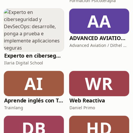
Formación Psicoterapia
AA
ADVANCED AVIATION PODCAST
Advanced Aviation / Dithel Bless
Experto en ciberseguridad y DevSecOps: desarrolle, ponga a prueba e implemente aplicaciones seguras
Ilaria Digital School
AI
WR
Aprende inglés con Trainlang | Nivel A1 Beginner (Temporada 1)
Web Reactiva
Trainlang
Daniel Primo
DB
HD