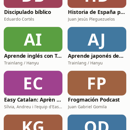
Discipulado bíblico
Historia de España para selectividad
Eduardo Cortés
Juan Jesús Pleguezuelos
AI
AJ
Aprende inglés con Trainlang | Nivel A2 Elementary (Temporada 2)
Aprende japonés desde cero (Temporada 2)
Trainlang / Hanyu
Trainlang / Hanyu
EC
FP
Easy Catalan: Aprèn català amb converses reals
Frogmación Podcast
Sílvia, Andreu i l'equip d'Easy Catalan
Juan Gabriel Gomila
KG
OD