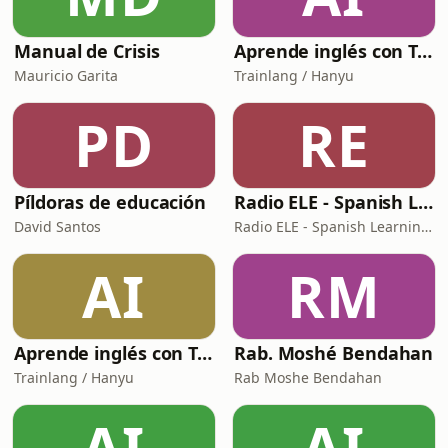
Manual de Crisis
Aprende inglés con Trainlang | Business English B2 (Temporada 1)
Mauricio Garita
Trainlang / Hanyu
PD
RE
Píldoras de educación
Radio ELE - Spanish Learning Podcast - Pódcast para aprender español
David Santos
Radio ELE - Spanish Learning Podcast - Pódcast para aprender español
AI
RM
Aprende inglés con Trainlang | Nivel A1 Beginner (Temporada 2)
Rab. Moshé Bendahan
Trainlang / Hanyu
Rab Moshe Bendahan
AI
AI