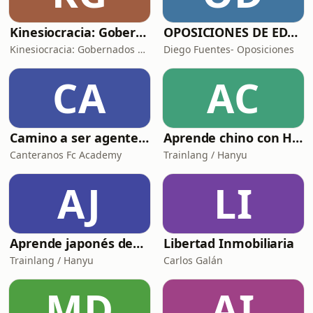
Kinesiocracia: Gobernados por el movimiento
OPOSICIONES DE EDUCACIÓN
Kinesiocracia: Gobernados por el movimiento
Diego Fuentes- Oposiciones
CA
AC
Camino a ser agente - Podcast para preparar y presentar el examen de AGENTE FIFA
Aprende chino con Hanyu | Nivel HSK 1 (Temporada 2)
Canteranos Fc Academy
Trainlang / Hanyu
AJ
LI
Aprende japonés desde cero (Temporada 3)
Libertad Inmobiliaria
Trainlang / Hanyu
Carlos Galán
MD
AI