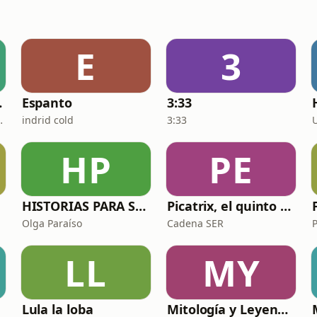
E
3
EXILIO
Espanto
3:33
nte de la Radio
indrid cold
3:33
HP
PE
HISTORIAS PARA SER LEÍDAS
Picatrix, el quinto volumen
s
Olga Paraíso
Cadena SER
LL
MY
Lula la loba
Mitología y Leyendas