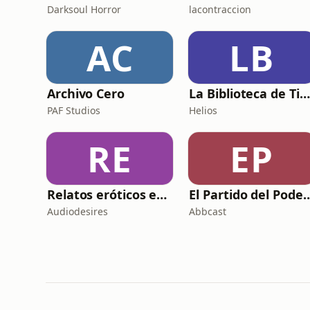
Darksoul Horror
lacontraccion
AC
LB
Archivo Cero
La Biblioteca de Tizca
PAF Studios
Helios
RE
EP
Relatos eróticos en audio 🔥📖 Sexo y deseo en cada historia
El Partido del Poder con
Audiodesires
Abbcast