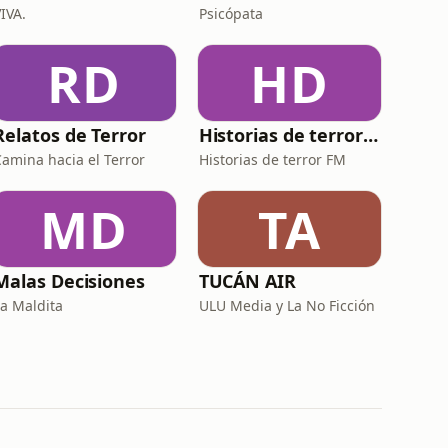
IVA.
Psicópata
RD
HD
Relatos de Terror
Historias de terror FM
Camina hacia el Terror
Historias de terror FM
MD
TA
Malas Decisiones
TUCÁN AIR
La Maldita
ULU Media y La No Ficción