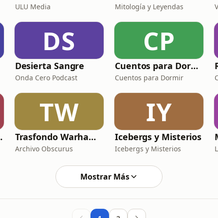
ULU Media
Mitología y Leyendas
V
DS
CP
Desierta Sangre
Cuentos para Dormir
Onda Cero Podcast
Cuentos para Dormir
TW
IY
 Hugo Silva
Trasfondo Warhammer 40K
Icebergs y Misterios
Archivo Obscurus
Icebergs y Misterios
Mostrar Más