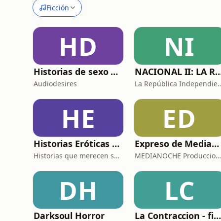
Ficción
HD
NI
Historias de sexo muy intensas y calientes
NACIONAL II: LA RUTA DEL 
Audiodesires
La República Independie
HE
ED
Historias Eróticas que merecen ser oídas
Expreso de Medianoche (Oficial)
Historias que merecen ser oídas
MEDIANOCHE Produccione
DH
LC
Darksoul Horror
La Contraccion - ficcion sonora