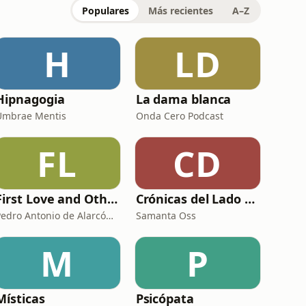
Populares
Más recientes
A–Z
H
LD
Hipnagogia
La dama blanca
Umbrae Mentis
Onda Cero Podcast
FL
CD
First Love and Other Fascinating Stories of Spanish Life
Crónicas del Lado Oscuro
Pedro Antonio de Alarcón y Ariza, Serafín Estébanez Calderón, Juan Eugenio Hartzenbusch, Emilia Pardo Bazán, Armando Palacio Valdés
Samanta Oss
M
P
Místicas
Psicópata