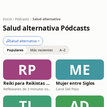
Inicio
Pódcasts
Salud alternativa
Salud alternativa Pódcasts
Salud alternativa
Populares
Más recientes
A–Z
RP
ME
Reiki para Reikistas ⎮ El Podcast
Mujer entre Siglos
Reflexiones de 3 minutos sobre Reiki y vida cotidiana, inspiradas en paseos con Lola 🐕✨
Carol Del Pozo
TL
AD