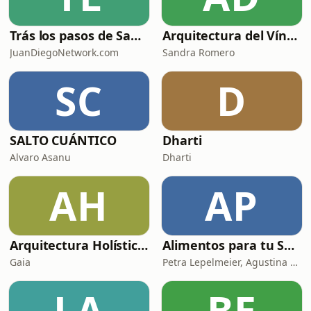
Trás los pasos de Santa Hildegarda de Bingen
Arquitectura del Vínculo Consciente
JuanDiegoNetwork.com
Sandra Romero
SC
D
SALTO CUÁNTICO
Dharti
Alvaro Asanu
Dharti
AH
AP
Arquitectura Holística: espacios que sanan
Alimentos para tu Salud
Gaia
Petra Lepelmeier, Agustina Sosa, Mariana Bergman y Monica Franqueira
LA
BE