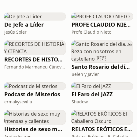
enferman. Pero también, son
organismos que pueden sanarnos.En
este primer episodio te
De Jefe a Líder
PROFE CLAUDIO NIETO
Jesús Soler
Profe Claudio Nieto
RECORTES DE HISTORIA Y CIENCIA
Santo Rosario del día. 🙏 Reza con nosotros en castellano 🇪🇸
Fernando Marmaneu Cánovas
Belen y Javier
Podcast de Misterios
El Faro del JAZZ
ermakysevilla
Shadow
Historias de sexo muy intensas y calientes
RELATOS ERÓTICOS El Caballero Oscuro
Audiodesires
Relatos Eróticos - El Caballe