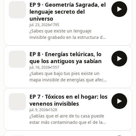
siglos antes de que se colocara el
EP 9 · Geometría Sagrada, el
primer ladrillo?Tu hogar ocupa un
lenguaje secreto del
espacio físico que existía mucho antes
universo
de que tú llegaras y que seguirá ahí
jul. 23, 2026
1795
cuando te vayas. Durante milenios, la
¿Sabes que existe un lenguaje
humanidad supo algo que la
invisible grabado en la estructura de
modernidad nos hizo olvidar: levantar
una flor, la espiral de una galaxia y las
un refugio no es solo acumular
proporciones de tu propio cuerpo?Los
materiale
EP 8 · Energías telúricas, lo
egipcios, los griegos y los maestros
que los antiguos ya sabían
de obra medievales lo sabían. No
jul. 16, 2026
1557
diseñaban ni construían nada sin
¿Sabes que bajo tus pies existe un
antes consultar las proporciones
mapa invisible de energías que afecta
perfectas que rigen el cosmos. Para
directamente a tu sueño, tu ánimo y
ellos, la geometría no era una
tu salud?Los romanos lo sabían.
asignatura de colegio: era la firma de
EP 7 · Tóxicos en el hogar: los
Dejaban pastar rebaños de ovejas
la creación
venenos invisibles
durante un año completo para elegir
jul. 9, 2026
1528
dónde construir sus ciudades. Pero
¿Sabías que el aire de tu casa puede
hace apenas 200 años, decidimos que
estar más contaminado que el de la
solo lo medible era real. Y así,
calle? Respiramos entre 10.000 y
levantamos casas sin preguntar, sin
20.000 litros de aire al día. La gran