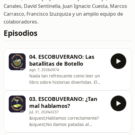
Canales, David Sentinella, Juan Ignacio Cuesta, Marcos
Carrasco, Francisco Izuzquiza y un amplio equipo de
colaboradores.
Episodios
04. ESCOBUVERANO: Las
batallitas de Botello
ago. 7, 2026
3974
Nada tan refrescante como leer un
libro sobre historias divertidas. El
divulgador David Botello, en su obra
&ldquo;No me cuentes
03. ESCOBUVERANO: ¿Tan
batallitas&rdquo;, nos llevar&aacute;
mal hablamos?
a varios episodios hist&oacute;ricos
jul. 31, 2026
3237
donde lo que cuenta es el poder del
&iquest;Hablamos correctamente?
relato y para ello usa personajes
&iquest;No damos patadas al
hist&oacute;ricos (y a veces
diccionario de la lengua? &iquest;Por
histri&oacute;nicos) como excusa para