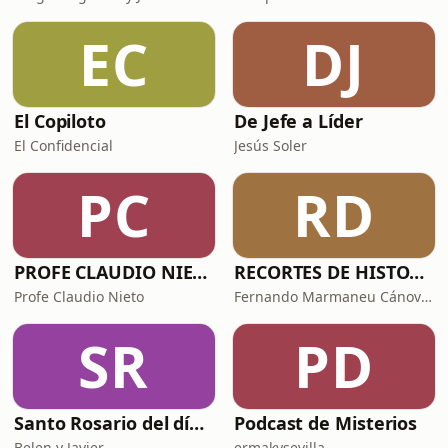
EC
DJ
El Copiloto
De Jefe a Líder
El Confidencial
Jesús Soler
PC
RD
PROFE CLAUDIO NIETO
RECORTES DE HISTORIA Y CIENCIA
Profe Claudio Nieto
Fernando Marmaneu Cánovas
SR
PD
Santo Rosario del día. 🙏 Reza con nosotros en castellano 🇪🇸
Podcast de Misterios
Belen y Javier
ermakysevilla