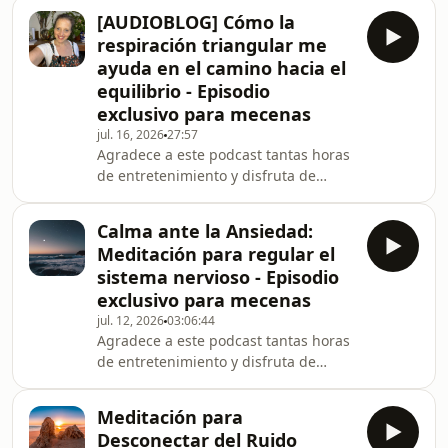
descanso para liberar al sistema
profund
[AUDIOBLOG] Cómo la
nervioso y permitir que tu verdadera
respiración triangular me
esencia tenga espacio para crear. A
ayuda en el camino hacia el
través de una visualización guiada,
equilibrio - Episodio
visitaremos un lugar de luz y silencio
exclusivo para mecenas
donde reconocerás las cualidades
que ya habitan en ti, como la
jul. 16, 2026
27:57
Agradece a este podcast tantas horas
confianza, la creatividad y la
de entretenimiento y disfruta de
sabiduría. Esta práctica i
episodios exclusivos como éste.
¡Apóyale en iVoox! En este episodio
Calma ante la Ansiedad:
comparto mi experiencia personal con
Meditación para regular el
la respiración consciente y el
sistema nervioso - Episodio
pranayama como herramienta para
exclusivo para mecenas
mejorar la relación con la
jul. 12, 2026
03:06:44
alimentación y el cuerpo. Hablo sobre
Agradece a este podcast tantas horas
cómo la respiración triangular y
de entretenimiento y disfruta de
cuadrangular me ayudan a crear
episodios exclusivos como éste.
momentos de conciencia para contr
¡Apóyale en iVoox! ¿Sientes que el
Meditación para
pánico o la ansiedad te desbordan?
Desconectar del Ruido
En esta meditación guiada, te