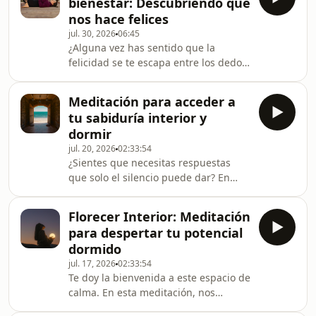
bienestar: Descubriendo qué
de la luna. A través de una
nos hace felices
visualización inmersiva, dejaremos
jul. 30, 2026
06:45
que el ritmo pausado de la naturaleza
¿Alguna vez has sentido que la
y el sonido del agua nos envuelvan,
felicidad se te escapa entre los dedos
permitiendo que el cuerpo y la mente
sin darte cuenta? En este episodio,
se preparen para un descanso
reflexiono sobre la importancia de
reparador. Esta
Meditación para acceder a
volver a conectar con las cosas
tu sabiduría interior y
esenciales y aprender a reconocer
dormir
esos momentos de plenitud que a
jul. 20, 2026
02:33:54
menudo pasan desapercibidos en
¿Sientes que necesitas respuestas
nuestra rutina diaria. A través de un
que solo el silencio puede dar? En
sueño revelador, exploro cómo
esta meditación guiada, te acompaño
pequeñas acciones cotidianas —como
a dejar de buscar en el mundo
leer en el parque, sentir
Florecer Interior: Meditación
exterior para conectar con la llama
para despertar tu potencial
dorada de tu propia sabiduría. No se
dormido
trata de esforzarse, sino de permitir
jul. 17, 2026
02:33:54
que tu subconsciente abra la puerta a
Te doy la bienvenida a este espacio de
ese lugar de paz que ya reside en tu
calma. En esta meditación, nos
interior. Esta sesión es ideal si: •
adentramos en el umbral del
Buscas un momento de desconexión