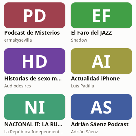
años has sentido que eres alguien
PD
EF
separado, limitado, contenido dentro
de un cue
Podcast de Misterios
El Faro del JAZZ
ermakysevilla
Shadow
HD
AI
Historias de sexo muy intensas y calientes
Actualidad iPhone
Audiodesires
Luis Padilla
NI
AS
NACIONAL II: LA RUTA DEL EXILIO
Adrián Sáenz Podcast
La República Independiente de la Radio
Adrián Sáenz