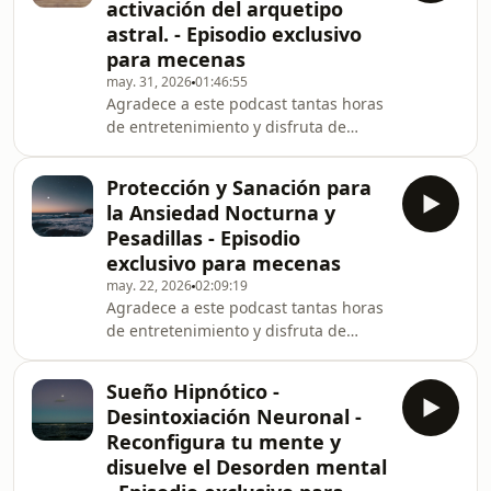
activación del arquetipo
acompaño paso a paso para que
astral. - Episodio exclusivo
puedas soltar las tensiones, calmar la
para mecenas
mente y entrar en un sueño profundo
y reparador de forma natural. No
may. 31, 2026
01:46:55
Agradece a este podcast tantas horas
necesitas hacer ningún esfuerzo, ni
de entretenimiento y disfruta de
siquiera concentrarte
episodios exclusivos como éste.
¡Apóyale en iVoox! ¿Sientes que hay
Protección y Sanación para
una sabiduría profunda dentro de ti
la Ansiedad Nocturna y
esperando ser revelada? ✨ En esta
Pesadillas - Episodio
sesión de hipnosis y meditación
exclusivo para mecenas
guiada, nos sumergiremos en las
may. 22, 2026
02:09:19
capas más profundas de tu
Agradece a este podcast tantas horas
subconsciente para recordar y activar
de entretenimiento y disfruta de
esas habilidades ancestrales que tu
episodios exclusivos como éste.
alma ya conoce. No se trata
¡Apóyale en iVoox! Te doy la
Sueño Hipnótico -
bienvenida a esta meditación.
Desintoxiación Neuronal -
Muchas personas, a la hora de
Reconfigura tu mente y
dormir, sienten ansiedad y angustia
disuelve el Desorden mental
puesto que suelen tener pesadillas.