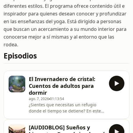
diferentes estilos. El programa ofrece contenido útil e
inspirador para quienes desean conocer y profundizar
en las enseñanzas del yoga. Está dirigido a personas
que buscan un acercamiento a su mundo interior para
conocerse mejor a sí mismas y al entorno que las
rodea.
Episodios
El Invernadero de cristal:
Cuentos de adultos para
dormir
ago. 7, 2026
01:13:54
¿Sientes que necesitas un refugio
donde el tiempo se detiene? En este
cuento para dormir, te invito a entrar
en el invernadero de cristal, un
[AUDIOBLOG] Sueños y
espacio de calma absoluta bajo la luz