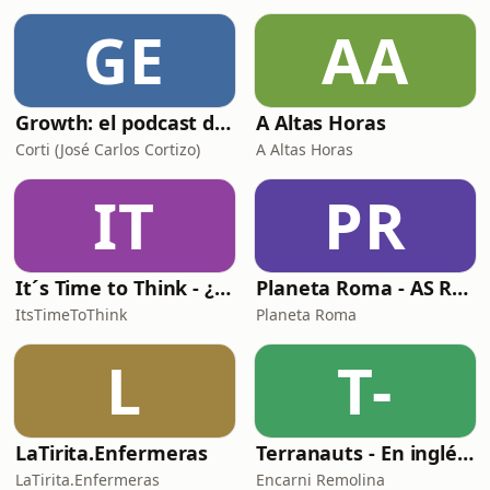
GE
AA
Growth: el podcast de Product Hackers 🚀
A Altas Horas
Corti (José Carlos Cortizo)
A Altas Horas
IT
PR
It´s Time to Think - ¿Nos paramos a pensar?
Planeta Roma - AS Roma Podcast en Español
ItsTimeToThink
Planeta Roma
L
T-
LaTirita.Enfermeras
Terranauts - En inglés y en español. Science and nature in 5 minutes
LaTirita.Enfermeras
Encarni Remolina