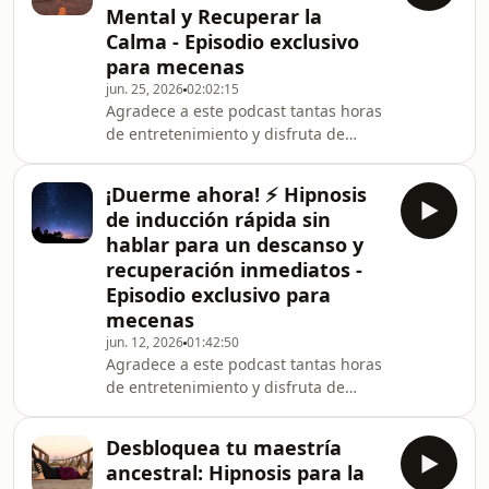
Mental y Recuperar la
acompaño a transitar esos momentos
Calma - Episodio exclusivo
de intensidad mediante la respiración
para mecenas
consciente y el enraizamiento. No se
trata de forzar la calma, sino de
jun. 25, 2026
02:02:15
Agradece a este podcast tantas horas
permitir que tu sistema nervioso
de entretenimiento y disfruta de
encuentre su propio c
episodios exclusivos como éste.
¡Apóyale en iVoox! En un mundo de
¡Duerme ahora! ⚡ Hipnosis
notificaciones constantes, información
de inducción rápida sin
ininterrumpida y estimulación
hablar para un descanso y
permanente, nuestro sistema
recuperación inmediatos -
nervioso rara vez tiene la oportunidad
Episodio exclusivo para
de descansar por completo. Esta
sesión de dos horas combina una
mecenas
meditación guiada con prácticas
jun. 12, 2026
01:42:50
suaves de respiración conscient
Agradece a este podcast tantas horas
de entretenimiento y disfruta de
episodios exclusivos como éste.
¡Apóyale en iVoox! ¿Te cuesta
Desbloquea tu maestría
desconectar al final del día? En esta
ancestral: Hipnosis para la
meditación guiada para dormir, te