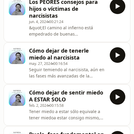
Los PEORES consejos para
hijos o víctimas de
narcisistas
jun. 4, 2024
00:21:24
&quot;El camino al infierno está
empedrado de buenas
intenciones&quot; y es que en
muchas ocasiones un consejo bien
Cómo dejar de tenerle
intencionado puede arruinar por
miedo al narcisista
completo tu proceso de recuperación
may. 27, 2024
00:16:54
o atentar contra tu salud mental, dar
Seguir temiendo al narcisista, aún en
o recibir consejos desenfocados del
las fases más avanzadas de la
CONTEXTO REAL DEL NARCISISMO,
recuperación, puede sabotear
pueden ser completamente
seriamente tu proceso, como una
contraproducentes y un auténtico
Cómo dejar de sentir miedo
sobra en la oscuridad ese temor
peligro para una víctima de abuso
A ESTAR SOLO
puede merodear en tu camino,
narcisista, poniéndo
feb. 2, 2024
00:15:58
impidiéndo que te concentres en ti,
Tener miedo a estar sólo equivale a
en tu vida y tu camino. ¿Cómo dejar
tener miedoa estar consigo mismo,
de temer al narcisista? ¿Cómo
para algunos puede ser algo
liberarte de la sombra del miedo?
aburrido, para otros absurdo y para
Liberarte del miedo a esa persona