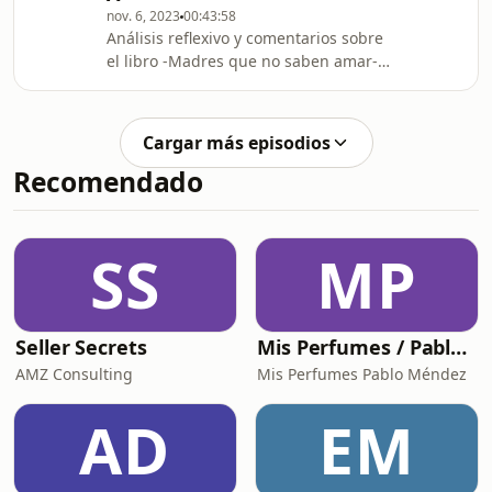
nov. 6, 2023
00:43:58
6sayDCY&amp;list=PL4PTaDZrW8YQVTNx4DwT8xW
Análisis reflexivo y comentarios sobre
el libro -Madres que no saben amar-
de Karyl McBride. Conoce más
en ⁠⁠⁠Sonia ataraxia⁠⁠⁠: ✅ ⁠⁠⁠YouTube⁠⁠⁠
✅ ⁠⁠⁠Instagram⁠ Sonia_ataraxia ✅ Videos
Cargar más episodios
complementarios sobre el tema:
Recomendado
https://www.youtube.com/watch?
v=e8S-
6sayDCY&amp;list=PL4PTaDZrW8YQVTNx4DwT8xW
SS
MP
Seller Secrets
Mis Perfumes / Pablo Méndez
AMZ Consulting
Mis Perfumes Pablo Méndez
AD
EM