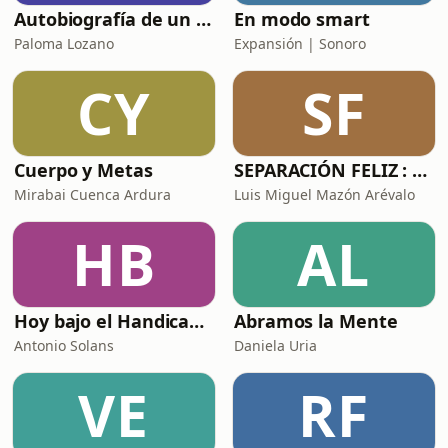
Autobiografía de un Yogui con sitar
En modo smart
Paloma Lozano
Expansión | Sonoro
CY
SF
Cuerpo y Metas
SEPARACIÓN FELIZ : Psicología, Dolor y Renacimiento
Mirabai Cuenca Ardura
Luis Miguel Mazón Arévalo
HB
AL
Hoy bajo el Handicap | Podcast de Golf
Abramos la Mente
Antonio Solans
Daniela Uria
VE
RF