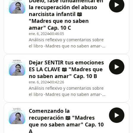
Duelo, fase fundamental en
otros algo impensable; pero en algún
abusiva, va mucho más allá de eso, es
la recuperación del abuso
momento tarde o temprano la vida
co
narcisista infantil 📖
nos pone de cara a la soledad, somos
"Madres que no saben
nosotros los que retrasamos esa
amar" Cap. 10 C
tarea, pero siempre en algún
momento deberemos hacerlo,
ene. 6, 2024
00:46:05
Análisis reflexivo y comentarios sobre
usualmente nos toca hacerlo a
el libro -Madres que no saben amar-
regañadientes porque ya no hay más
de Karyl McBride. Conoce más
opción
en ⁠⁠⁠⁠⁠Sonia ataraxia⁠⁠⁠⁠⁠: ✅ ⁠⁠⁠⁠⁠YouTube⁠⁠⁠⁠⁠
Dejar SENTIR tus emociones
✅ ⁠⁠⁠⁠⁠Instagram⁠⁠⁠ Sonia_ataraxia ✅ Videos
ES LA CLAVE 📖 "Madres que
complementarios sobre el tema:
no saben amar" Cap. 10 B
https://www.youtube.com/watch?
ene. 6, 2024
00:42:26
v=e8S-
Análisis reflexivo y comentarios sobre
6sayDCY&amp;list=PL4PTaDZrW8YQVTNx4DwT8xW
el libro -Madres que no saben amar-
de Karyl McBride. Conoce más
en ⁠⁠⁠⁠Sonia ataraxia⁠⁠⁠⁠: ✅ ⁠⁠⁠⁠YouTube⁠⁠⁠⁠
Comenzando la
✅ ⁠⁠⁠⁠Instagram⁠⁠ Sonia_ataraxia ✅ Videos
recuperación 📖 "Madres
complementarios sobre el tema:
que no saben amar" Cap. 10
https://www.youtube.com/watch?
A
v=e8S-