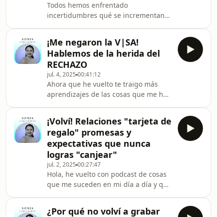
Todos hemos enfrentado
incertidumbres qué se incrementan
con el escrutinio social, las presiones,
temores internos y la comparación
¡Me negaron la V|SA!
con los demás, en mi caso recién me
Hablemos de la herida del
gradué de la Universidad pero
RECHAZO
también a otras personas les puede
jul. 4, 2025
00:41:12
pasar con otros logros, como el
Ahora que he vuelto te traigo más
emprender un negocio, empezar una
aprendizajes de las cosas que me han
nueva vida en otro país, tener un hijo,
venido pasando este año, este 2025
casarse o empezar a vivir en pareja,
¡qué añito! pero, como la idea no es
etc. Hoy reflexionaremos
¡Volví! Relaciones "tarjeta de
victimizarse hoy quiero contarte cómo
regalo" promesas y
ha sido ese proceso de gestionar esta
expectativas que nunca
bendita herida que tenemos como
logras "canjear"
seres sintientes: EL RECHAZO.
jul. 2, 2025
00:27:47
Cuéntame en los comentarios ¿De qué
Hola, he vuelto con podcast de cosas
otras formas la has gestionado?
que me suceden en mi día a día y que
valen la pena reflexionarlas y así te
puedan ayudar a ti también,
¿Por qué no volví a grabar
cuéntame en los comentarios si