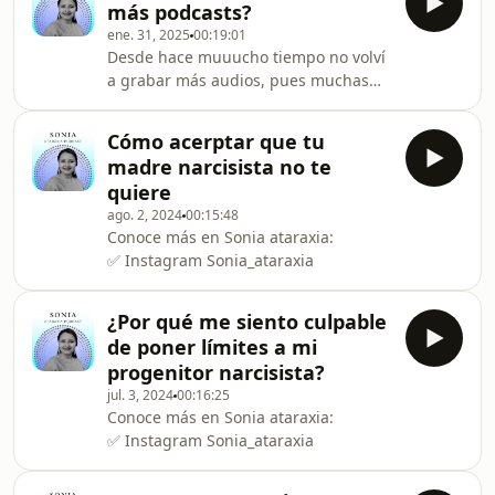
más podcasts?
también te ha pasado lo que hoy te
ene. 31, 2025
00:19:01
comparto y de qué otras cosas
Desde hace muuucho tiempo no volví
quieres que reflexionemos. Muchas
a grabar más audios, pues muchas
gracias por esperarme ¡volví! muchas
cosas pasaron en mi vida, después de
cosas me han pasado pero aquí
todo detrás de una cámara o de un
estamos!
Cómo acerptar que tu
micrófono existe un ser humano con
madre narcisista no te
los remolinos de su vida, hoy te
quiere
comparto qué ha pasado y abro a ti
ago. 2, 2024
00:15:48
una puerta para volver a reconectar
Conoce más en ⁠⁠⁠⁠⁠⁠⁠⁠⁠Sonia ataraxia⁠⁠⁠⁠⁠⁠⁠⁠⁠:
desde otra mirada manteniendo
✅ ⁠⁠⁠⁠⁠⁠⁠⁠⁠Instagram⁠⁠⁠⁠⁠⁠⁠ Sonia_ataraxia
siempre nuestra meta en común: la
sanación, relaciones sanas y la paz
interior. Gracias por
¿Por qué me siento culpable
de poner límites a mi
progenitor narcisista?
jul. 3, 2024
00:16:25
Conoce más en ⁠⁠⁠⁠⁠⁠⁠⁠Sonia ataraxia⁠⁠⁠⁠⁠⁠⁠⁠:
✅ ⁠⁠⁠⁠⁠⁠⁠⁠Instagram⁠⁠⁠⁠⁠⁠ Sonia_ataraxia