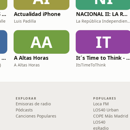
RELATOS ERÓTICOS El Caballero Oscuro
Actualidad iPhone
NACIONAL II: LA RUTA DEL EXILIO
lle
Luis Padilla
La República Independiente de l
AA
IT
Growth: el podcast de Product Hackers 🚀
A Altas Horas
It´s Time to Think - ¿Nos paramos a 
)
A Altas Horas
ItsTimeToThink
EXPLORAR
POPULARES
Emisoras de radio
Loca FM
Pódcasts
LOS40 Urban
Canciones Populares
COPE Más Madrid
LOS40
esRadio