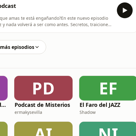
estionar las emociones que estas preguntas pueden
odcast
a que amas te está engañando?En este nuevo episodio
z y nada volverá a ser como antes. Secretos, traiciones
amor… o lo que quedaba de él.Infidelidad Expuesta no
muchos viven en silencio. ¿Te atreves a mirar la
 más episodios
PD
EF
Santo Rosario del día. 🙏 Reza con nosotros en castellano 🇪🇸
Podcast de Misterios
El Faro del JAZZ
ermakysevilla
Shadow
AI
NI