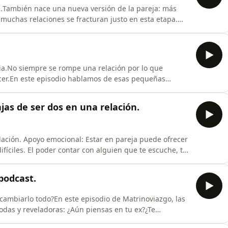
…También nace una nueva versión de la pareja: más
muchas relaciones se fracturan justo en esta etapa.
idar el amor mientras aprendemos a ser mamá y
ntener el vínculo emocional después del partoEl
encia.No siempre se rompe una relación por lo que
cer.En este episodio hablamos de esas pequeñas
 tiempo desgastan el amor, apagan la conexión y
os cómo, en Dios, siempre hay esperanza, perdón y
jas de ser dos en una relación.
lación. Apoyo emocional: Estar en pareja puede ofrecer
íciles. El poder contar con alguien que te escuche, te
n saludable.Crecimiento mutuo: La relación de pareja
 el crecimiento personal. Pueden influirse mutuamente,
podcast.
 cambiarlo todo?En este episodio de Matrinoviazgo, las
das y reveladoras: ¿Aún piensas en tu ex?¿Te
guna vez has mentido en esta relación?Pero... no solo