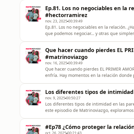
luchar por un amor que parece rendirse, de
Ep.81. Los no negociables en la 
escuchar… sanar.Porque el am
#hectorramirez
nov. 23, 2025
00:39:49
Ep.81. Los no negociables en la relación. ¿
que podemos negociar… y otras que simpl
esos límites que protegen tu corazón, tu di
negociables” y cómo hablarlos sin miedo ni 
Que hacer cuando pierdes EL PR
mismo.#Matrinoviazgo #Amor
#matrinoviazgo
nov. 16, 2025
00:39:49
Que hacer cuando pierdes EL PRIMER AMOR?.
enfría. Hay momentos en la relación donde 
conversaciones, los detalles. Pero detrás de
seguir escribiéndose. En este episodio de 
Los diferentes tipos de intimidad
y salir de los momentos difíci
nov. 9, 2025
00:50:27
Los diferentes tipos de intimidad en las parej
este episodio de Matrinoviazgo, exploramos l
debilitan) una relación de pareja. Desde la 
construir conexiones más profundas más allá
#Ep78 ¿Cómo proteger la relación
intimidad
oct. 26, 2025
00:21:43