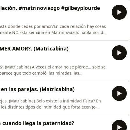
 cómo perseverar no es forzar, sino comprender…
relación. #matrinoviazgo #gilbeyplourde
Hasta dónde cedes por amor?En cada relación hay cosas
emente NO.Esta semana en Matrinoviazgo hablamos de
gnidad y tu propósito.Descubre cómo identificar tus “no
culpa.Porque amar no significa perderte a ti
IMER AMOR?. (Matricabina)
 (Matricabina) A veces el amor no se pierde… solo se
parece que todo cambió: las miradas, las
 cada silencio, todavía hay una historia que quiere
Matrinoviazgo, hablamos sobre cómo mejorar la relación
 en las parejas. (Matricabina)
as. (Matricabina)¿Solo existe la intimidad física? En
os distintos tipos de intimidad que fortalecen (o
intimidad emocional, espiritual y mental, hasta cómo
 del contacto físico.¿Cómo están ustedes cultivando la
 cuando llega la paternidad?