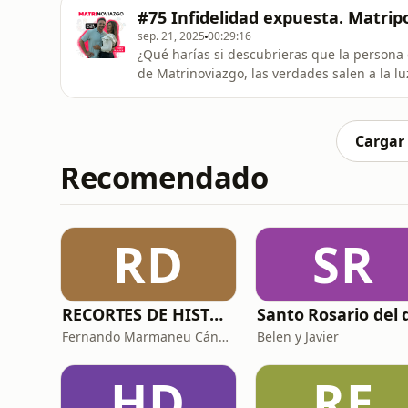
se trata de las respuestas, sino de cómo g
#75 Infidelidad expuesta. Matrip
despertar sin destruir lo
sep. 21, 2025
00:29:16
¿Qué harías si descubrieras que la person
de Matrinoviazgo, las verdades salen a la lu
y confrontaciones que pondrán a prueba el 
es solo un programa. Es un espejo de lo que 
verdad de frente?DA
Cargar
Recomendado
RD
SR
RECORTES DE HISTORIA Y CIENCIA
Fernando Marmaneu Cánovas
Belen y Javier
HD
RE