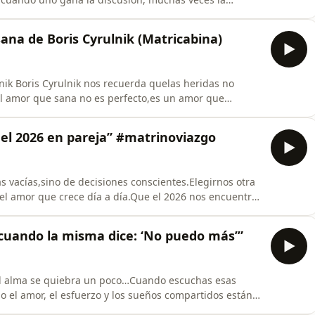
mos que el amor no se trata de señalar errores, sino
ivoca.Cambiar el “yo te lo dije” por “estoy contigo”
sana de Boris Cyrulnik (Matricabina)
nik Boris Cyrulnik nos recuerda quelas heridas no
 amor que sana no es perfecto,es un amor que
ite volver a confiar.En Matrinoviazgo creemos que la
spacio de resiliencia,donde la historia personal no
s el 2026 en pareja” #matrinoviazgo
s vacías,sino de decisiones conscientes.Elegirnos otra
y el amor que crece día a día.Que el 2026 nos encuentre
el corazón alineado.
Propósito#CreciendoJuntos#ParejaConSentido#NuevoAñoJuntos#A
 cuando la misma dice: ‘No puedo más’”
el alma se quiebra un poco…Cuando escuchas esas
o el amor, el esfuerzo y los sueños compartidos están a
Matrinoviazgo, quiero hablaremos de lo que se siente