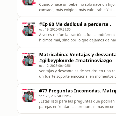
Cuando nace un bebé, no solo nace un hijo
cansada, más exigida, más vulnerable.Y sí… 
¿Por qué?Porque nadie nos enseña cómo cu
papá.En este episodio hablamos de:Cómo ma
#Ep 80 Me dediqué a perderte .
impacto del cansancio, el miedo y los ca
oct. 19, 2025
00:29:35
A veces no fue la traición... fue la indifer
hicimos mal, sino por lo que dejamos de ha
decisiones —o la falta de ellas— que con el
siembran distancia.Pero también descubrim
Matricabina: Ventajas y desvanta
una oportunidad de restaurar.Si sie
#gilbeyplourde #matrinoviazgo
oct. 12, 2025
00:49:56
Ventajas y desvantajas de ser dos en una re
un fuerte soporte emocional en momentos dif
entienda y te apoye es clave en una relació
puede ser un espacio para el aprendizaje y
#77 Preguntas Incomodas. Matri
enriquecers
sep. 28, 2025
00:29:52
¿Estás listo para las preguntas que podrían
parejas enfrentan las preguntas más incómo
quedarías conmigo si ya no hubiera sexo?¿Al