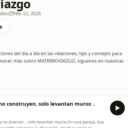
iazgo
dios
feb. 22, 2026
s
nes del día a día en las relaciones, tips y consejos para
s conocer más sobre MATRINOVIAZGO, síguenos en nuestras
e no construyen, solo levantan muros .
y no acercan… solo levantan muros.En una pareja, esa
Y cuando uno gana la discusión, muchas veces la