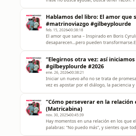
relación pierde.En el matrinoviazgo aprende
de caminar juntos, aun cuando el otro se equ
Hablamos del libro: El amor que 
puede marcar la difere
#matrinoviazgo #gilbeyplourde
feb. 15, 2026
00:38:18
El amor que sana – Inspirado en Boris Cyrul
desaparecen…pero pueden transformarse.El
acompaña,que da sentido al dolory que perm
relación de parejapuede convertirse en un e
“Elegirnos otra vez: así iniciamo
condena,sino que encuentra un nu
#gilbeyplourde #2026
ene. 26, 2026
00:38:21
Iniciar un nuevo año no se trata de promesa
vez es apostar por el diálogo, la paciencia 
caminando juntos, con metas compartidas y 
#ElegirnosOtraVez#2026EnPareja#AmorCon
“Cómo perseverar en la relación
(Matricabina)
nov. 30, 2025
00:45:39
Hay momentos en una relación en los que 
palabras: “No puedo más”, y sientes que tod
punto de desmoronarse.En este episodio de 