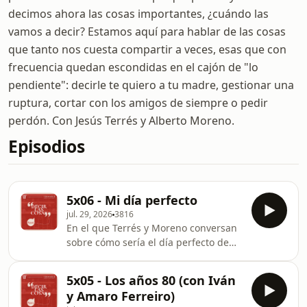
decimos ahora las cosas importantes, ¿cuándo las
vamos a decir? Estamos aquí para hablar de las cosas
que tanto nos cuesta compartir a veces, esas que con
frecuencia quedan escondidas en el cajón de "lo
pendiente": decirle te quiero a tu madre, gestionar una
ruptura, cortar con los amigos de siempre o pedir
perdón. Con Jesús Terrés y Alberto Moreno.
Episodios
5x06 - Mi día perfecto
jul. 29, 2026
3816
En el que Terrés y Moreno conversan
sobre cómo sería el día perfecto de
cada uno, como muy bien
indica&nbsp;el título del podcast.
5x05 - Los años 80 (con Iván
Solos, en pareja, con niños... Hay
y Amaro Ferreiro)
diferentes versiones con un común