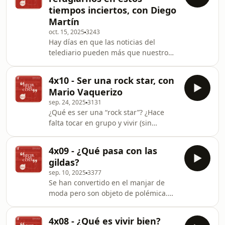
renovado Hotel Victoria Gran Meliá,
tiempos inciertos, con Diego
con vistas privilegiadas al puerto de
Martín
Palma y a su Catedral. Nos reunimos
oct. 15, 2025
3243
para celebrar el final de esta mágica
Hay días en que las noticias del
temporada y para charlar en torno a
telediario pueden más que nuestro
todas esas cosas que no se hablan (y
buen ánimo y nos desmoronamos. A
deberí
cualquiera que abra un periódico
4x10 - Ser una rock star, con
podría parecerle que vivimos tiempos
Mario Vaquerizo
sombríos, pero no queremos
sep. 24, 2025
3131
desfallecer ni rendirnos. Hay
¿Qué es ser una “rock star”? ¿Hace
antídotos y hay refugios con que
falta tocar en grupo y vivir (sin
combatir la tristura. Terrés y Moreno
horarios) la vida cañón para serlo?
reflexionan sobre ello con la ayuda
Todo lo contrario, nos sentamos en el
del actor Diego Martín en un hotel
4x09 - ¿Qué pasa con las
hotel con la terraza más bonita de
que les pone felices a los tres
gildas?
Madrid —el hotel Palacio De Los
sep. 10, 2025
3377
Duques Gran Meliá— con ese
Se han convertido en el manjar de
maravilloso meteorito que es Mario
moda pero son objeto de polémica.
Vaquerizo para hablar del precio de la
¿Son para tanto? ¿Están tan
autenticidad, cómo diantres se hace
extendidas como nos parece o solo en
para ser absolutamente libre y
4x08 - ¿Qué es vivir bien?
algunas ciudades? ¿Son alta o baja