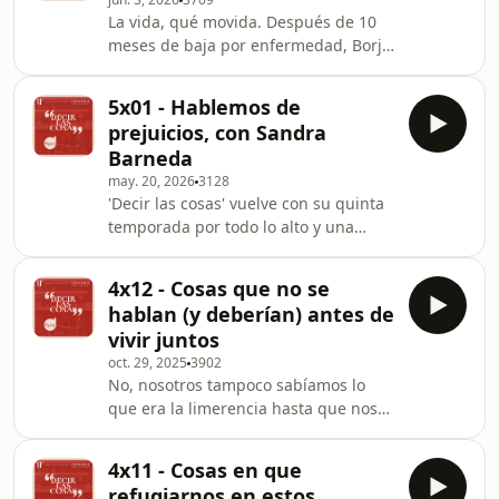
a placeres inconfesables (en la
La vida, qué movida. Después de 10
bañera), whiskies a media tarde,
meses de baja por enfermedad, Borja
piscinas de hotel y otros secretos que
Sémper volvió a la vida pública hace
ya no lo son tanto. El escenario no
unas semanas. En un acto de
podía ser mejor: Gran Meliá Palacio
5x01 - Hablemos de
pedagogía y extrema generosidad
de los Duques
prejuicios, con Sandra
comparte con Terrés y Moreno y con
Barneda
toda la audiencia de Decir las cosas
may. 20, 2026
3128
cómo fue combatir el cáncer y cómo
'Decir las cosas' vuelve con su quinta
afronta hoy una vida que quiere
temporada por todo lo alto y una
paladear furiosamente. El escenario
invitada de excepción: Sandra
elegido, como en muchas ocasiones
Barneda. Presentadora, escritora y
anteriores, volvió a se
4x12 - Cosas que no se
conversadora de altos vuelos, la
hablan (y deberían) antes de
barcelonesa se acerca al Gran Meliá
vivir juntos
Palacio de los Duques de Madrid para
oct. 29, 2025
3902
chocar con Terrés y Moreno los
No, nosotros tampoco sabíamos lo
prejuicios que aún les quedan. Learn
que era la limerencia hasta que nos
more about your ad choices. Visit
reunimos con el fabuloso público que
podcastchoices.com/adchoices
acudió a la grabación del (falso)
4x11 - Cosas en que
directo de Decir las cosas en el
refugiarnos en estos