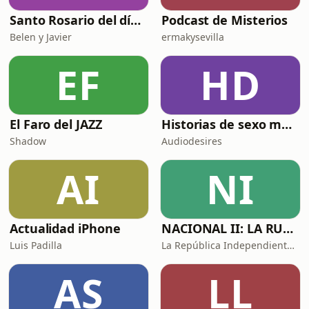
Santo Rosario del día. 🙏 Reza con nosotros en castellano 🇪🇸
Podcast de Misterios
Belen y Javier
ermakysevilla
EF
HD
El Faro del JAZZ
Historias de sexo muy intensas y calientes
Shadow
Audiodesires
AI
NI
Actualidad iPhone
NACIONAL II: LA RUTA DEL EXILIO
Luis Padilla
La República Independiente de la Radio
AS
LL