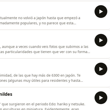
lo de entrega de tarjetas de visita y por qué tiene más
tualmente no volvió a Japón hasta que empezó a
remadamente populares, y no parece que esta
da y más, de las que te hablamos en este episodio),
a, aunque a veces cuando veis fotos que subimos a las
 del país que hace que merezca la pena contar cómo es
oximidad, de las que hay más de 6300 en Japón. Te
ones (algunas muy útiles para residentes y hasta
cepción en la sociedad. Además, algunas de
lar y te contamos algunas (ya sabes, lápiz y papel).
mildes
 que surgieron en el periodo Edo: hariko y netsuke.
 en miniatura. Evidentemente, eran