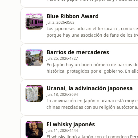
humildes en sus orígenes pero hoy en día so
que llevan. Sin embargo, en el caso del har
Blue Ribbon Award
típicos no tan caros, c
jul. 2, 2026
3563
Los japoneses adoran el ferrocarril, como s
porque hay una asociación de fans de los t
Awards, unos premios al mejor tren del año anterior. Además, desde 1961 ent
Laurel Prize. Te contamos sobre ambos prem
Barrios de mercaderes
para que mires a ver si ci
jun. 25, 2026
4727
En Japón hay un buen número de barrios de
histórica, protegidos por el gobierno. En el
conservada y espacios hoy reconvertidos en 
bodegas de sake, entre otros. Te contamos qué elementos suelen tener, además de darte un
Uranai, la adivinación japonesa
listado con nuestros 10 favorito
jun. 18, 2026
3694
La adivinación en Japón o uranai está muy e
chinas mezcladas con su religión autóctona.
tarde extenderse por toda la población. Aunque ciertas cosas han cambiado, sigue siendo muy
popular, sobre todo en un país donde se tie
El whisky japonés
poco al psicólogo.
jun. 11, 2026
4444
El whisky llegó a Japón con el comodoro Per