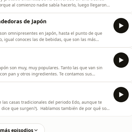
rque al comienzo nadie sabía hacerlo, luego llegaron
s oscuros y ahora tiene un boom de popularidad que
ferta de whisky japonés envejecido (y la que hay, es
ndedoras de Japón
son omnipresentes en Japón, hasta el punto de que
e te hablamos en este episodio (incluyendo la leyenda
te contamos cómo se paga,
apón son muy, muy populares. Tanto las que van sin
 otros ingredientes. Te contamos sus
os tipos de hamburguesas, además de darte ideas de
de ser algo "no japonés", a ellos les encanta. En
e las casas tradicionales del periodo Edo, aunque te
ablamos también de por qué son
 qué funciones cumplían y cómo evolucionaron según la
ne! &iquest;Quieres colaborar
 más episodios