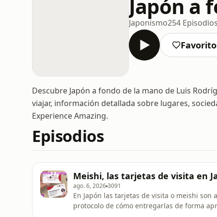
Japón a 
Japonismo
254 Episodio
Favorito
Descubre Japón a fondo de la mano de Luis Rodrí
viajar, información detallada sobre lugares, soci
Experience Amazing.
Episodios
Meishi, las tarjetas de visita en 
ago. 6, 2026
3091
En Japón las tarjetas de visita o meishi so
protocolo de cómo entregarlas de forma apr
verticalidad de la sociedad y el culto a la forma. Te contamos de dónde viene todo esto (t