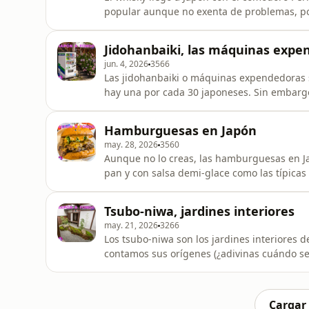
popular aunque no exenta de problemas, po
Torii y Taketsuri, después vinieron sus año
hace que, al menos de momento, haya poca o
Jidohanbaiki, las máquinas expe
carísima). Te habla
jun. 4, 2026
3566
Las jidohanbaiki o máquinas expendedoras 
hay una por cada 30 japoneses. Sin embargo, igual conoces las de bebidas, que son las más
numerosas, pero hay muchas otras de las qu
urbana de la ropa interior usada y de dónde viene aquello). También 
Hamburguesas en Japón
porque esto ha ido cambian
may. 28, 2026
3560
Aunque no lo creas, las hamburguesas en J
pan y con salsa demi-glace como las típicas con pan y
orígenes en el país y el porqué de estos d
cadenas y restaurantes donde comerlas. Lejos 
Tsubo-niwa, jardines interiores
Japonismo mini hablamos de
may. 21, 2026
3266
Los tsubo-niwa son los jardines interiores d
contamos sus orígenes (¿adivinas cuándo se dice que surgen?). H
importantes en las casas de aquel periodo,
estética zen, y hasta cómo han evolucionado en la actualidad. ¡Mata 
con el pr
Cargar