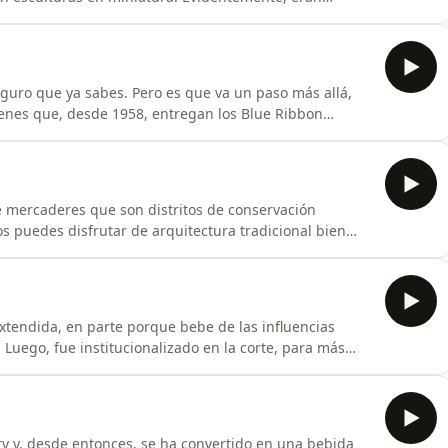
n piezas de coleccionismo y muy caras, por el trabajo
iko, aún puedes encontrar ejemplos más cotidianos y
eguro que ya sabes. Pero es que va un paso más allá,
renes que, desde 1958, entregan los Blue Ribbon
regan también el
ios y te decimos algunos trenes que los han ganado,
 mercaderes que son distritos de conservación
los puedes disfrutar de arquitectura tradicional bien
tiendas de artesanía, cafeterías, restaurantes o
xtendida, en parte porque bebe de las influencias
 Luego, fue institucionalizado en la corte, para más
nde poco a hablar de lo que te preocupa, donde se va
ry y, desde entonces, se ha convertido en una bebida