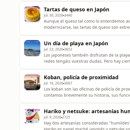
no es el periodo Heian) y cómo es el protoco
Tartas de queso en Japón
importancia de lo qu
jul. 30, 2026
3440
Aunque el queso tal como lo entendemos ac
modernizarse, las tartas de queso son ext
popularidad haya decaído. Al contrario, en Japón puedes encontrar diferentes tipos de tartas de
queso (de estilo vasco, en tartaleta, hornea
Un día de playa en Japón
algunas más suaves, otras más pot
jul. 23, 2026
3652
Los japoneses también disfrutan de la play
redes tengáis vuestras dudas. Pero hay ciertas particularidades que tienen que ver con su forma
de pensar y el desarrollo social y cultural
un día de playa en Japón. Hay mucho que decir de los trajes de baño, de los tatuajes, de las zonas
Koban, policía de proximidad
habilitad
jul. 16, 2026
3067
Los koban son las oficinas de policía de pr
contamos brevemente su historia, sus funci
turistas) y hablamos también de sus desafíos y su per
estas oficinas tienen una arquitectura singu
Hariko y netsuke: artesanías hu
¡Mata ne! &iquest;
jul. 9, 2026
2725
Hay dos artesanías consideradas "humildes"
Hariko es papel maché japonés y netsuke son esculturas