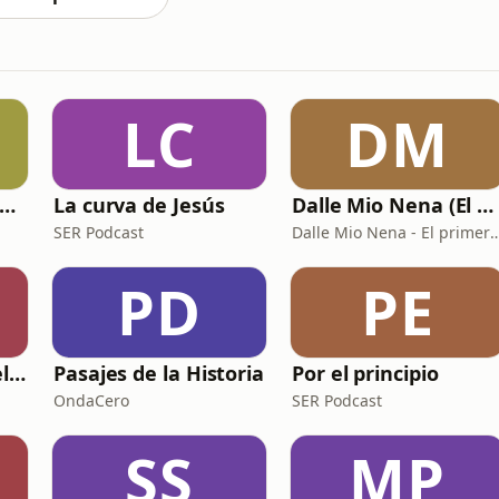
LC
DM
Crónicas de Pau Ninja
La curva de Jesús
Dalle Mio Nena (El primer podcast rural de España)
SER Podcast
Dalle Mio Nena - El primer podcast r
PD
PE
El Futuro de la Fidelización
Pasajes de la Historia
Por el principio
OndaCero
SER Podcast
SS
MP