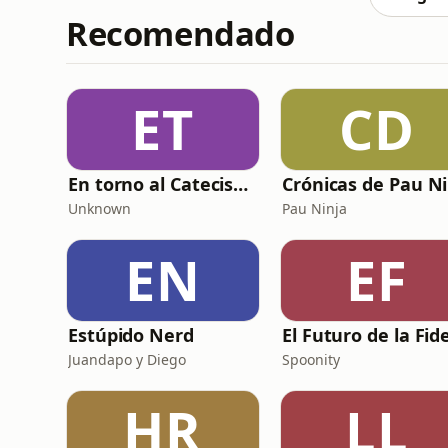
Recomendado
ET
CD
En torno al Catecismo
Unknown
Pau Ninja
EN
EF
Estúpido Nerd
Juandapo y Diego
Spoonity
HR
LL