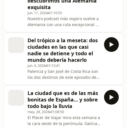
descubrimos una Alemania
Carmelo Jordá y Kelu Robles nos
exquisita
proponen dos destinos
extraordinarios y una forma clásica y
jun. 11, 2026
01:10:55
Nuestro podcast más viajero vuelve a
evocadora de cruzar el océano: los
Alemania con una ruta excepcional a
viajes
través de cuatro ciudades del sur del
país llenas de encanto y belleza. En
Del trópico a la meseta: dos
este nuevo episodio de El Placer de
ciudades en las que casi
Viajar, el podcast de viajes de Libertad
nadie se detiene y todo el
Digital y esRadio, Carmelo Jordá y
mundo debería hacerlo
Kelu Robles nos proponen una
jun. 4, 2026
01:13:41
fascinante ruta por el sur de
Palencia y San José de Costa Rica son
Alemania para descubrir otras cuatro
los dos destinos de este episodio de
ciudades agrupadas en la asociación
El Placer de Viajar, que también se va
Histori
de crucero y da noticias del sector. En
La ciudad que es de las más
este nuevo episodio de El Placer de
bonitas de España… y sobre
Viajar, el podcast de viajes de esRadio
todo bajo la lluvia
y Libertad Digital, sus presentadores
may. 28, 2026
01:08:50
Carmelo Jordá y Kelu Robles nos
El Placer de Viajar mira esta semana a
guían por fascinantes destinos y nos
la cara oeste de la península: Galicia,
descubren las últimas novedades del