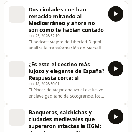
éxito en Instagram. En este nuevo
Dos ciudades que han
episodio de El Placer de Viajar , el
renacido mirando al
podcast de viajer de Libertad Digital y
Mediterráneo y ahora no
esRadio, nuestros anfitriones
son como te habían contado
presentadores Carmelo Jordá y Kelu
jun. 25, 2026
52:19
Robles se sumergen en el
El podcast viajero de Libertad Digital
apasionante mundo de la fotografía
analiza la transformación de Marsella
de viajes. Para empezar, se
y Lloret de Mar, destinos que logran
recuerdando la impor
sacudirse los antiguos prejuicios. En
¿Es este el destino más
esta nueva entrega de El Placer de
lujoso y elegante de España?
Viajar, el podcast conducido por
Respuesta corta: sí
Carmelo Jordá y Kelu Robles, se
jun. 18, 2026
50:01
exploran destinos fascinantes a través
El Placer de Viajar analiza el exclusivo
de diversas experiencias viajeras. El
enclave gaditano de Sotogrande, los
espacio arranca con una sugerente
cruceros de Cunard y los encantos de
propuesta de la mano de Eva Sanchid
la capital del Piamonte italiano. En
Banqueros, salchichas y
este nuevo episodio de El Placer de
ciudades medievales que
Viajar, el podcast de viajes de esRadio
superaron intactas la IIGM:
y Libertad Digital, los presentadores