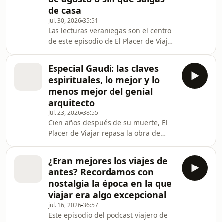
podcast viajero de Libertad Digital y
de casa
esRadio presentado por Carmelo
jul. 30, 2026
35:51
Jordá y Kelu Robles, se aborda un
Las lecturas veraniegas son el centro
acontecimiento astronómico y
de este episodio de El Placer de Viajar,
turístico sin precedentes en España:
centrado en la literatura pero siempre
el próximo trio de eclipses que se
alrededor de los viajes. En este nuevo
Especial Gaudí: las claves
episodio veraniego de El Placer de
espirituales, lo mejor y lo
Viajar, el programa de viajes de
menos mejor del genial
esRadio, los presentadores Carmelo
arquitecto
Jordá y Kelu Robles reciben en el
jul. 23, 2026
38:55
estudio a Laura Galdeano, redactora
Cien años después de su muerte, El
de cultura de Libertad Digital. Como
Placer de Viajar repasa la obra de
apasionada de la lectura y de lo
Gaudí, el arquitecto español más
conocido y una excusa perfecta para
¿Eran mejores los viajes de
viajar. En este nuevo episodio de El
antes? Recordamos con
placer de viajar, el podcast de viajes
nostalgia la época en la que
de esRadio conducido por Carmelo
viajar era algo excepcional
Jordá y Kelu Robles, se rinde un
jul. 16, 2026
36:57
cercano homenaje al célebre
Este episodio del podcast viajero de
arquitecto Antonio Gaudí, de cuyo