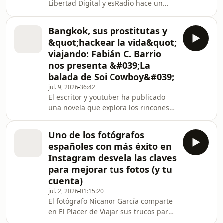
Libertad Digital y esRadio hace un
fallecimiento se cumplieron cien años
recorrido nostálgico por cómo eran
hace sólo unas sem
los viajes y las vacaciones hace
Bangkok, sus prostitutas y
décadas. En este nuevo episodio de El
&quot;hackear la vida&quot;
Placer de Viajar, los presentadores,
viajando: Fabián C. Barrio
Carmelo Jordá y Kelu Robles, se
nos presenta &#039;La
sumergen en un viaje lleno de
balada de Soi Cowboy&#039;
nostalgia al comparar cómo eran los
viajes en el pasado frente a la
jul. 9, 2026
36:42
El escritor y youtuber ha publicado
experiencia actual. A través de
una novela que explora los rincones
anécdotas personales,
oscuros de la noche de Bangkok, el
turismo sexual y la búsqueda de
Uno de los fotógrafos
redención. En este episodio de El
españoles con más éxito en
Placer de Viajar, conducido por
Instagram desvela las claves
Carmelo Jordá y Kelu Robles, se
para mejorar tus fotos (y tu
centra en una entrevista en
cuenta)
profundidad al escritor y exitoso
youtuber Fabián C. Barrio con motivo
jul. 2, 2026
01:15:20
El fotógrafo Nicanor García comparte
de su última novela, La balada de Soi
en El Placer de Viajar sus trucos para
Cowboy. Además, una sema
hacer fotos en los viajes y para tener