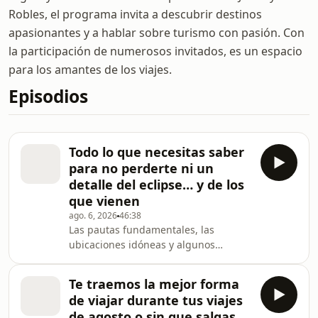
Robles, el programa invita a descubrir destinos
apasionantes y a hablar sobre turismo con pasión. Con
la participación de numerosos invitados, es un espacio
para los amantes de los viajes.
Episodios
Todo lo que necesitas saber
para no perderte ni un
detalle del eclipse… y de los
que vienen
ago. 6, 2026
46:38
Las pautas fundamentales, las
ubicaciones idóneas y algunos
consejos clave para disfrutar este
fenómeno que no se observaba en
Te traemos la mejor forma
España desde 1959. En este nuevo
de viajar durante tus viajes
episodio de El Placer de Viajar, el
de agosto o sin que salgas