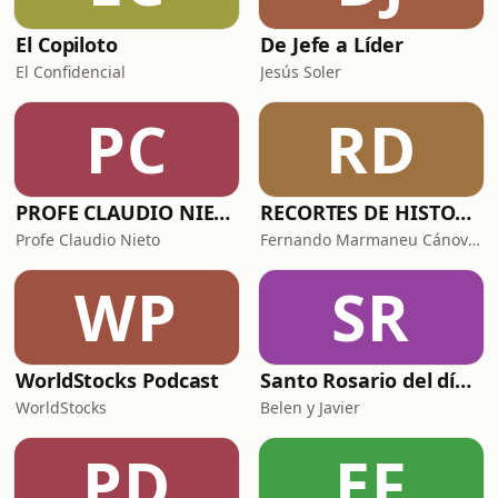
El Copiloto
De Jefe a Líder
El Confidencial
Jesús Soler
PC
RD
PROFE CLAUDIO NIETO
RECORTES DE HISTORIA Y CIENCIA
Profe Claudio Nieto
Fernando Marmaneu Cánovas
WP
SR
WorldStocks Podcast
Santo Rosario del día. 🙏 Reza con nosotros en castellano 🇪🇸
WorldStocks
Belen y Javier
PD
EF