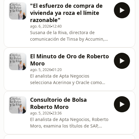
"El esfuerzo de compra de
vivienda ya roza el límite
razonable"
ago. 6, 2026
12:40
Susana de la Riva, directora de
comunicación de Tinsa by Accumin,
analiza el mercado marcado por
tensiones de precios y problemas de
El Minuto de Oro de Roberto
accesibilidad
Moro
ago. 5, 2026
01:20
El analista de Apta Negocios
selecciona Acerinox y Oracle como
valores destacados
Consultorio de Bolsa
Roberto Moro
ago. 5, 2026
23:36
El analista de Apta Negocios, Roberto
Moro, examina los títulos de SAP,
Acciona Energía, Amper, Palo Alto,
Sacyr, Rovi y Mapfre, entre otros