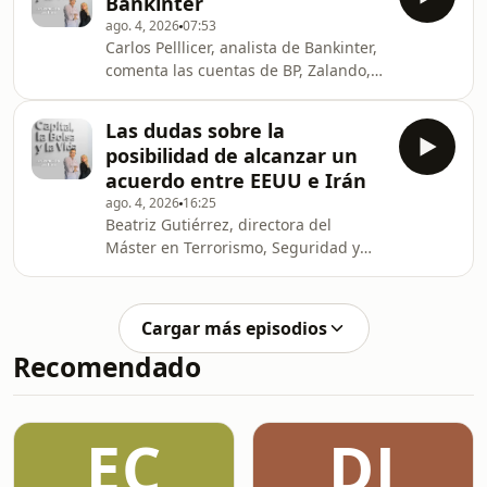
Bankinter
ago. 4, 2026
07:53
Carlos Pelllicer, analista de Bankinter,
comenta las cuentas de BP, Zalando,
Bayer o la venta de Acciona.
Las dudas sobre la
posibilidad de alcanzar un
acuerdo entre EEUU e Irán
ago. 4, 2026
16:25
Beatriz Gutiérrez, directora del
Máster en Terrorismo, Seguridad y
Defensa de la Univ. Europea, analiza
cómo el control de Ormuz y la
incertidumbre afectan al mercado
Cargar más episodios
energético global.
Recomendado
EC
DJ