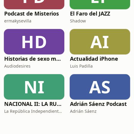
Podcast de Misterios
El Faro del JAZZ
ermakysevilla
Shadow
HD
AI
Historias de sexo muy intensas y calientes
Actualidad iPhone
Audiodesires
Luis Padilla
NI
AS
NACIONAL II: LA RUTA DEL EXILIO
Adrián Sáenz Podcast
La República Independiente de la Radio
Adrián Sáenz