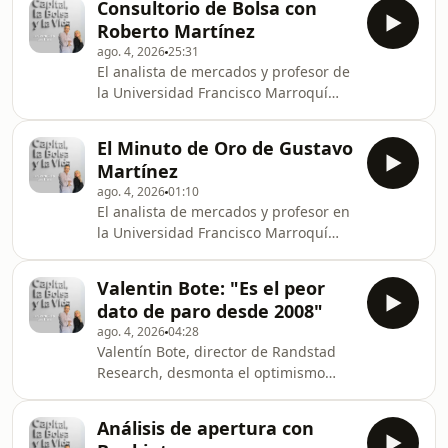
Consultorio de Bolsa con
Roberto Martínez
ago. 4, 2026
25:31
El analista de mercados y profesor de
la Universidad Francisco Marroquí
examina los títulos Amazon, ASML,
Enagás y Santander, entre otros.
El Minuto de Oro de Gustavo
Martínez
ago. 4, 2026
01:10
El analista de mercados y profesor en
la Universidad Francisco Marroquí
selecciona las materias primas (oro,
plata...) como activos destacados
Valentin Bote: "Es el peor
dato de paro desde 2008"
ago. 4, 2026
04:28
Valentín Bote, director de Randstad
Research, desmonta el optimismo
oficial y advierte que la regularización
de inmigrantes no justifica las malas
Análisis de apertura con
cifras.