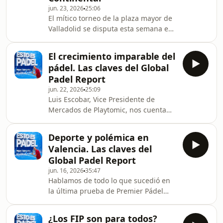
jun. 23, 2026
25:06
El mítico torneo de la plaza mayor de
Valladolid se disputa esta semana e
Iván Hernández nos trae desde allí
todas las novedades y una entrevista
El crecimiento imparable del
con Alejandra Salazar. Además en la
pádel. Las claves del Global
tertulia interviene Nacho Palencia
Padel Report
nombrado director de comunicación
jun. 22, 2026
25:09
de la FEP. También hablamos, junto a
Luis Escobar, Vice Presidente de
Nacho García, Angie Fabregues,
Mercados de Playtomic, nos cuenta
María Atance y Álvaro López con
todos los detalles del Global Padel
Alberto Muñoz director de
Report elaborado junto con PWC.
comunicación de Contine
Deporte y polémica en
Valencia. Las claves del
Global Padel Report
jun. 16, 2026
35:47
Hablamos de todo lo que sucedió en
la última prueba de Premier Pádel
con el presidente de la federación
valenciana, Alfonso Monferrer.
¿Los FIP son para todos?
Tertulia con Marcos Robles, Angie