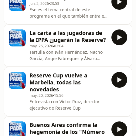
jun. 2, 2026
23:53
Fabregues, María Atance e Iván
Ese es el tema central de este
Hernández que nos trae la actualidad
programa en el que también entra en
y unas declaraciones del CEO de Nox
el debate el míster de la pareja
sobre el contrato de Tapia. Además
vencedora en el Platinum de Albania,
presentamos el Global Padel Report
La carta a las jugadoras de
Carlos Pozzoni. Entra en tertulia con
de PWC y Playtomic con Luis Escobar
la IPPA ¿jugarán la Reserve?
Nacho García, María Atance, Marcos
Vice Presidente de Me
may. 26, 2026
02:04
Robles, Angie Fabregues e Iván
Tertulia con Iván Hernández, Nacho
Hernández, que nos trae la
García, Angie Fabregues y Álvaro
actualidad.
López. Hablamos con la Expansion
Manager de Greenset, Belén Montes,
Reserve Cup vuelve a
sobre el PWS. Entrevista a Ale Galán
Marbella, todas las
en la presentación de la pala de
novedades
Adidas para la Reserve Cup.
may. 20, 2026
15:56
Entrevista con Víctor Ruiz, director
ejecutivo de Reserve Cup
Buenos Aires confirma la
hegemonía de los "Número