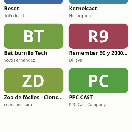
Reset
Kernelcast
TuPodcast
Hellarghon
BT
R9
Batiburrillo Tech
Remember 90 y 2000 en PLAY WITH ME by Dj Java
Yoyo Fernández
Dj Java
ZD
PC
Zoo de fósiles - Cienciaes.com
PPC CAST
cienciaes.com
PPC Cast Company