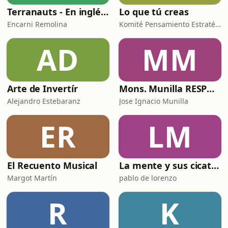
Terranauts - En inglés y en español. Science and nature in 5 minutes
Lo que tú creas
Encarni Remolina
Komité Pensamiento Estratégico
AD
MM
Arte de Invertír
Mons. Munilla RESPONDE
Alejandro Estebaranz
Jose Ignacio Munilla
ER
LM
El Recuento Musical
La mente y sus cicatrices
Margot Martín
pablo de lorenzo
R
K