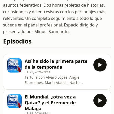
asuntos federativos. Dos horas repletas de historias,
curiosidades y de entrevistas con los personajes más
relevantes. Un completo seguimiento a todo lo que
sucede en el pádel profesional. Espacio dirigido y
presentado por Miguel Sanmartín.
Episodios
Así ha sido la primera parte
de la temporada
jul. 21, 2026
39:14
Tertulia con Álvaro López, Angie
Fabregues, María Atance, Nacho
García, Marcos Robles e Iván
Hernández que nos trae la actualidad.
El Mundial, ¿otra vez a
Además un guiño a la Selección de
Qatar? y el Premier de
fútbol con Alvar Madrid y el balance
Málaga
de la temporada con Manu Martín.
jul. 14, 2026
15:14