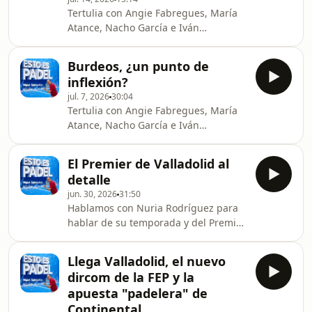
Tertulia con Angie Fabregues, María
Atance, Nacho García e Iván
Hernández que nos trae la actualidad.
Contamos también con el presidente
Burdeos, ¿un punto de
de la Federación Española de Pádel y
inflexión?
vicepresidente de la española, Pepe
jul. 7, 2026
30:04
Pérez.
Tertulia con Angie Fabregues, María
Atance, Nacho García e Iván
Hernández. Además recuperamos
una entrevista con Paquito Navarro.
El Premier de Valladolid al
detalle
jun. 30, 2026
31:50
Hablamos con Nuria Rodríguez para
hablar de su temporada y del Premier
de Valladolid. En tertulia con Álvaro
López, Angie Fabregues, María
Llega Valladolid, el nuevo
Atance, Marcos Robles e Iván
dircom de la FEP y la
Hernández. También con Teresita
apuesta "padelera" de
García que presenta su proyecto
Continental
Varlion Classic.