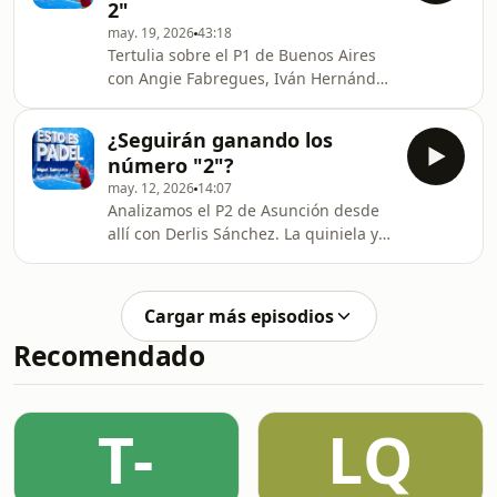
2"
may. 19, 2026
43:18
Tertulia sobre el P1 de Buenos Aires
con Angie Fabregues, Iván Hernández
y Nacho García. Hablamos también
con Carolina Navarro en su nueva
¿Seguirán ganando los
época en Joma. También recibimos a
número "2"?
Víctor Ruiz, el director ejecutivo de la
may. 12, 2026
14:07
Reserve Cup, para presentar su
Analizamos el P2 de Asunción desde
prueba en Marbella.
allí con Derlis Sánchez. La quiniela y
las claves de Buenos Aires con María
Atance, Angie Fabregues, Álvaro
López e Iván Hernández. Descubrimos
Cargar más episodios
"Ganar la Red" con Alvar Madrid.
Recomendado
T-
LQ