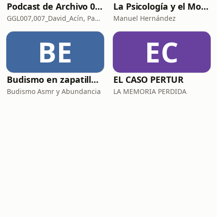
Podcast de Archivo 007
La Psicología y el Modelo Parcuve®
GGL007,007_David_Acín, Pablo_Ortega, 58, AlbertoBond y Claalc
Manuel Hernández
BE
EC
Budismo en zapatillas, El budismo sin sermones
EL CASO PERTUR
Budismo Asmr y Abundancia
LA MEMORIA PERDIDA