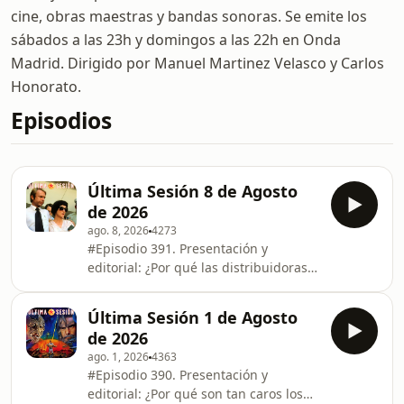
cine, obras maestras y bandas sonoras. Se emite los
sábados a las 23h y domingos a las 22h en Onda
Madrid. Dirigido por Manuel Martinez Velasco y Carlos
Honorato.
Episodios
Última Sesión 8 de Agosto
de 2026
ago. 8, 2026
4273
#Episodio 391. Presentación y
editorial: ¿Por qué las distribuidoras
modifican el cursor del ratón, en las
webs de estrenos, con el logo de un
Última Sesión 1 de Agosto
filme, ralentizando así, de un modo
de 2026
desesperante, el correcto manejo de
ago. 1, 2026
4363
esa web? // Biopic: Sam Neill (1947-
#Episodio 390. Presentación y
2026) ​// Película Mítica: ’Un grito en la
editorial: ¿Por qué son tan caros los
oscuridad’ dirigida en 1988 por Fred