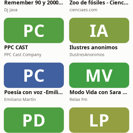
Remember 90 y 2000 en PLAY WITH ME by Dj Java
Zoo de fósiles - Cienciaes.com
Dj Java
cienciaes.com
PC
IA
PPC CAST
Ilustres anonimos
PPC Cast Company
IlustresAnonimos
PC
MV
Poesía con voz -Emiliano Martín- Podcasts
Modo Vida con Sara Manzaneque
Emiliano Martín
Relax Fm
PD
LP