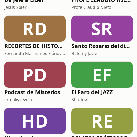
Jesús Soler
Profe Claudio Nieto
RD
SR
RECORTES DE HISTORIA Y CIENCIA
Santo Rosario del día. 🙏 Reza con nosotros en castellano 🇪🇸
Fernando Marmaneu Cánovas
Belen y Javier
PD
EF
Podcast de Misterios
El Faro del JAZZ
ermakysevilla
Shadow
HD
RE