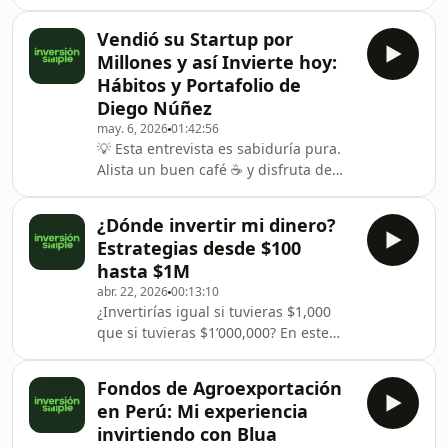
inquilinos?Hoy analizamos a fondo mi
comprar tu primera acción pero no
experiencia con Value Capital. Te
sabes por dónde empezar? 📅 Este
Vendió su Startup por
cuento cómo pasé de una mala
Miércoles 17
Millones y así Invierte hoy:
experiencia previa a estructurar una
Hábitos y Portafolio de
inversión con mayor seguridad. No se
Diego Núñez
trata solo de invertir, sino de entender
may. 6, 2026
01:42:56
a pasar de ahorrista a inversionista
💡 Esta entrevista es sabiduría pura.
con flujo de caja real.En este capítulo
Alista un buen café ☕ y disfruta de
analizamos: 🧐✅Seguridad Blindada:
esta entrevista cargada de valor para
Có
cualquier emprendedor e
¿Dónde invertir mi dinero?
inversionista.¿Tendrías la disciplina
Estrategias desde $100
de seguir adelante si tus ahorros de
hasta $1M
toda la vida estuvieran en juego y no
abr. 22, 2026
00:13:10
cobraras ni un sol por 6 meses? 😱 En
¿Invertirías igual si tuvieras $1,000
este episodio, nos juntamos con
que si tuvieras $1’000,000? En este
Diego Núñez, co-fundador de
episodio, rompo el mito de
ListoPro, un peruano que logró lo que
&quot;portafolio único&quot; y les
muchos sueñan: ve
Fondos de Agroexportación
muestro cómo debe evolucionar tu
en Perú: Mi experiencia
dinero para que realmente trabaje
invirtiendo con Blua
por ti.En este capítulo analizamos:✅