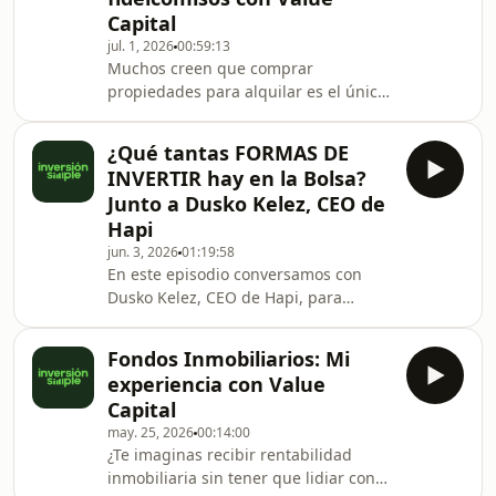
Capital
inversionista que intenta adelantarse
al mercado para vender todo o
jul. 1, 2026
00:59:13
Muchos creen que comprar
apostar en contra; soy el clásico buy
propiedades para alquilar es el único
and hold dispue
camino en bienes raíces, pero la
verdadera pregunta es: ¿Estás
¿Qué tantas FORMAS DE
buscando un inmueble o flujo de caja
INVERTIR hay en la Bolsa?
real?En este episodio conversamos
Junto a Dusko Kelez, CEO de
con Oscar Saldaña, Gestor Comercial
Hapi
de Value Capital, para desmenuzar
jun. 3, 2026
01:19:58
cómo funcionan los fondos
En este episodio conversamos con
inmobiliarios por dentro, cómo se
Dusko Kelez, CEO de Hapi, para
canaliza el dinero en los proyectos de
desmitificar la bolsa de valores y
Reyna Inmobiliaria y las diferenci
entender cómo se mueve el dinero
Fondos Inmobiliarios: Mi
real. Si estás cansado de los
experiencia con Value
conceptos técnicos difíciles de
Capital
entender, en esta entrevista te lo
may. 25, 2026
00:14:00
resumimos de forma súper simple,
¿Te imaginas recibir rentabilidad
directa y al grano.🔥 ¡WEBINAR
inmobiliaria sin tener que lidiar con
GRATUITO CON HAPI! 🔥 ¿Quieres