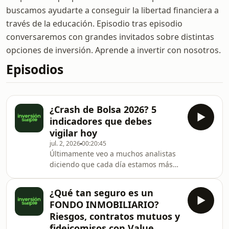
buscamos ayudarte a conseguir la libertad financiera a
través de la educación. Episodio tras episodio
conversaremos con grandes invitados sobre distintas
opciones de inversión. Aprende a invertir con nosotros.
Episodios
¿Crash de Bolsa 2026? 5
indicadores que debes
vigilar hoy
jul. 2, 2026
00:20:45
Últimamente veo a muchos analistas
diciendo que cada día estamos más
cerca de una gran caída en el
mercado. Sé que este mensaje es un
¿Qué tan seguro es un
disco rayado y que todos los años hay
FONDO INMOBILIARIO?
alguien anunciando el fin del mundo
Riesgos, contratos mutuos y
financiero. Sin embargo, esta vez el
fideicomisos con Value
ruido es fuerte.No soy el tipo de