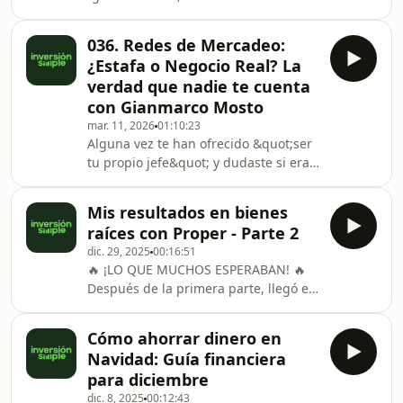
XTB Latam y experto con más de 8
dudas de la comunidad
años en mercados financieros.
036. Redes de Mercadeo:
Desarmamos a fondo este bróker que
¿Estafa o Negocio Real? La
nació en Polonia para entender si
verdad que nadie te cuenta
sigue siendo una opción segura para
con Gianmarco Mosto
nosotros en Perú este 2026.¡Ojo aquí!
mar. 11, 2026
01:10:23
🔍 Queremos precisar un dato de la
Alguna vez te han ofrecido &quot;ser
entrevista: Invertir en XTB es aún más
tu propio jefe&quot; y dudaste si era
accesible de lo que dijimos. El
una oportunidad real o una pérdida
depósito con tarjet
de tiempo? 🤨En este episodio, nos
Mis resultados en bienes
sentamos con Gianmarco Mosto,
raíces con Proper - Parte 2
profesional en redes de mercadeo,
dic. 29, 2025
00:16:51
para desarmar todos los mitos,
🔥 ¡LO QUE MUCHOS ESPERABAN! 🔥
mentiras y verdades de esta
Después de la primera parte, llegó el
industria. Podrás analizar si
momento de hablar con total
realmente es un negocio viable para
transparencia. En este episodio
ti o no.Puntos clave que aprenderás
Cómo ahorrar dinero en
comparto la Parte 2 de mis resultados
en este podcast:✅Mitos vs. Real
Navidad: Guía financiera
invirtiendo en bienes raíces con
para diciembre
Proper, incluyendo los montos reales
dic. 8, 2025
00:12:43
de los departamentos 🏠Hablamos