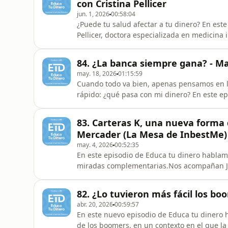
con Cristina Pellicer
jun. 1, 2026
00:58:04
¿Puede tu salud afectar a tu dinero? En est
Pellicer, doctora especializada en medicina i
nervioso y decisiones financieras. Exploramos
de descanso pueden afectar a nuestra forma 
84. ¿La banca siempre gana? - M
ayudarnos a
may. 18, 2026
01:15:59
Cuando todo va bien, apenas pensamos en lo
rápido: ¿qué pasa con mi dinero? En este e
y de las reglas que sostienen una parte cla
dinero, Marc Sánchez nos lleva a su sala de
83. Carteras K, una nueva forma d
cómo funcio
Mercader (La Mesa de InbestMe)
may. 4, 2026
00:52:35
En este episodio de Educa tu dinero hablamo
miradas complementarias.Nos acompañan Joa
You Money, y Jordi Mercader, fundador de in
relación entre dinero y vida, mientras que 
82. ¿Lo tuvieron más fácil los bo
solución de i
abr. 20, 2026
00:59:57
En este nuevo episodio de Educa tu dinero h
de los boomers, en un contexto en el que la