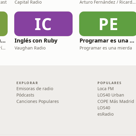
cast
Capital Radio
Arturo Fernández / Ricardo Abad
IC
PE
Clásicos de espiritualidad: El combate espiritual
Inglés con Ruby
Programar es una mierda
Maite Bernat - Radio María ESP
Vaughan Radio
Programar es una mierda
EXPLORAR
POPULARES
Emisoras de radio
Loca FM
Pódcasts
LOS40 Urban
Canciones Populares
COPE Más Madrid
LOS40
esRadio