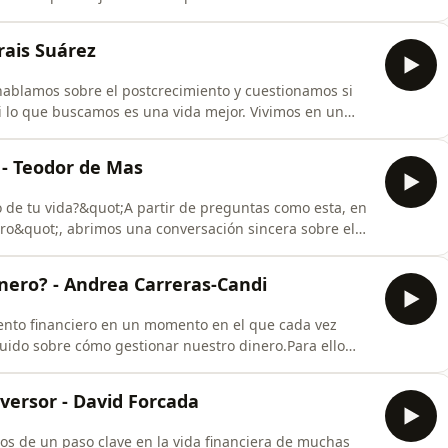
hoy que sus padres? ¿Es una cuestión de esfuerzo, de
onde igual? Para hablar de ello contamos con Estefanía
rais Suárez
hablamos sobre el postcrecimiento y cuestionamos si
 lo que buscamos es una vida mejor. Vivimos en un
to económico puede ser infinito es insostenible. En este
r un indicador del bienestar, se convierte en un reflejo
" - Teodor de Mas
o de tu vida?&quot;A partir de preguntas como esta, en
ro&quot;, abrimos una conversación sincera sobre el
a y cómo evoluciona nuestra forma de verlo con el
ción de Teodor de Mas, con quien reflexionamos sobre
inero? - Andrea Carreras-Candi
ento financiero en un momento en el que cada vez
ido sobre cómo gestionar nuestro dinero.Para ello
tora de EFPA España, con quien analizamos cómo ven
profesionales que asesoran a inversores.También
versor - David Forcada
os de un paso clave en la vida financiera de muchas