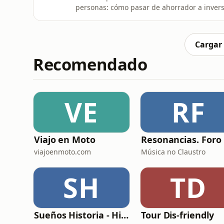
personas: cómo pasar de ahorrador a invers
más de 45? ¿Qué papel deberían tener activ
si una inversión realmente encaja contigo?J
preguntas más habituales que
Cargar
Recomendado
VE
RF
Viajo en Moto
Re
viajoenmoto.com
Música no Claustro
SH
TD
Sueños Historia - Histórico Podcast de historia relajada para dormir
Tour Dis-friendly