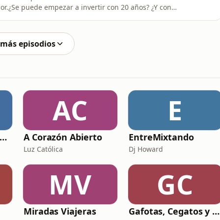
or.¿Se puede empezar a invertir con 20 años? ¿Y con
os como el oro o la plata en una cartera? ¿Cómo saber
unto a David Forcada reflexionamos sobre las
 más episodios
AC
E
sonancias. Foro profesional de instrumentos musicais
A Corazón Abierto
EntreMixtando
Luz Católica
Dj Howard
MV
GC
Miradas Viajeras
Gafotas, Cegatos y sus Aparatos - Podcast