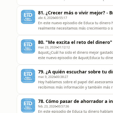
más. ¿Viven realmente peor los jóvenes de 
prioridades o de un sistema que ya no resp
81. ¿Crecer más o vivir mejor? - B
Molina, politólo
abr. 6, 2026
00:55:17
En este nuevo episodio de Educa tu dinero 
realmente necesitamos más crecimiento o si
planeta finito, y la idea de que el crecimien
contexto, discutimos cómo el PIB, lejos de se
80. "Me excita el reto del dinero
distorsion
mar. 23, 2026
01:12:12
&quot;¿Cuál ha sido el dinero mejor gastad
este nuevo episodio de &quot;Educa tu dine
dinero: lo que nos enseña, lo que nos cuest
tiempo.Para ello contamos con la participa
79. ¿A quién escuchar sobre tu d
decisiones importante
mar. 9, 2026
00:38:27
Hoy hablamos sobre el papel del asesorami
recibimos más información y también más ru
contamos con Andrea Carreras-Candi, direc
los mercados y la educación financiera los 
78. Cómo pasar de ahorrador a in
comentamos algunos de los resultado
feb. 23, 2026
00:57:36
En este episodio de Educa tu dinero hablam