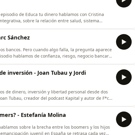
e episodio de Educa tu dinero hablamos con Cristina
ntegrativa, sobre la relación entre salud, sistema
 cómo el cansancio, el estrés, la inflamación o la falta
de gastar, ahorrar o invertir, y qué hábitos pueden
arc Sánchez
s bancos. Pero cuando algo falla, la pregunta aparece
pisodio hablamos de confianza, riesgo, negocio bancario
ve de la economía.En este nuevo episodio de Educa tu
 trabajo en banca de inversión en Londres y nos explica
e inversión - Joan Tubau y Jordi
s de dinero, inversión y libertad personal desde dos
n Tubau, creador del podcast Kapital y autor de F*ck
bestMe. Joan aporta una visión más filosófica sobre la
Jordi explica cómo esas ideas pueden aterrizarse en una
omers? - Estefanía Molina
ablamos sobre la brecha entre los boomers y los hijos
 emancipación juvenil en España se retrasa cada vez