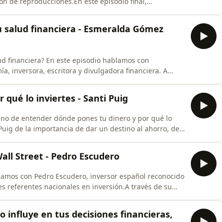
ón de reproducciones.En este episodio final,
izajes, ideas y reflexiones que nos ha dejado esta
pación sorpresa de cuatro oyentes del podcast, que
 salud financiera - Esmeralda Gómez
 financiera? En este episodio hablamos con
 inversora, escritora y divulgadora financiera. A
 salud financiera, analizamos cómo nuestras creencias,
decisiones de inversión influyen en nuestro bienestar
 qué lo inviertes - Santi Puig
 sino de entender dónde pones tu dinero y por qué lo
uig de la importancia de dar un destino al ahorro, de
apel de los fondos indexados y de por qué las
an escuela para aprender a invertir.También damos el
all Street - Pedro Escudero
samos con Pedro Escudero, inversor español reconocido
 referentes nacionales en inversión.A través de su
ender cómo piensa alguien que analiza empresas,
ué se aprende en Wall Street que no se aprende en
o influye en tus decisiones financieras,