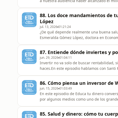
a nuestra audiencia haber alcanzado el mill
repasamos algunos de los principales aprend
temporada. Además, contamos con la partici
88. Los doce mandamientos de tu
nos comparten cómo el pódcast
López
jul. 13, 2026
01:21:24
¿De qué depende realmente una buena salud
Esmeralda Gómez López, doctora en Economía,
partir de los doce principios de su libro Tu
hábitos de consumo, capacidad de ahorro y 
87. Entiende dónde inviertes y por
económico y en nuestra liber
jun. 29, 2026
01:04:11
Invertir no va solo de buscar rentabilidad,
haces.En este episodio hablamos con Santi P
los riesgos de dejar el dinero parado, del p
correcciones de mercado pueden ser una gr
86. Cómo piensa un inversor de W
salto hacia la inversió
jun. 15, 2026
01:03:49
En este episodio de Educa tu dinero conver
por algunos medios como uno de los grandes
experiencia en Wall Street, intentamos ent
mercados y oportunidades desde dentro. ¿Q
85. Salud y dinero: cómo tu cuerp
otros lugares? ¿Cómo decide en