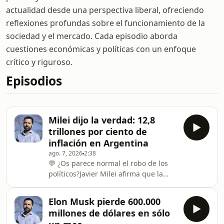
actualidad desde una perspectiva liberal, ofreciendo
reflexiones profundas sobre el funcionamiento de la
sociedad y el mercado. Cada episodio aborda
cuestiones económicas y políticas con un enfoque
crítico y riguroso.
Episodios
Milei dijo la verdad: 12,8
trillones por ciento de
inflación en Argentina
ago. 7, 2026
2:38
💬 ¿Os parece normal el robo de los
políticos?Javier Milei afirma que la
inflación acumulada en Argentina
desde la creación del Banco Central
Elon Musk pierde 600.000
es de 12,8 trillones por ciento. Las
millones de dólares en sólo
redes peronistas se ríen… pero la