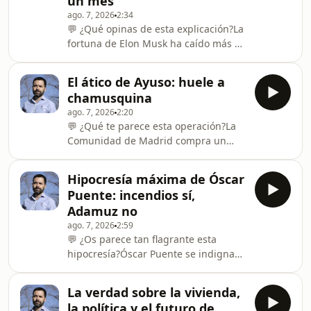
un mes
cifra es rigurosamente cierta.Juan
ago. 7, 2026
2:34
Ramón Rallo explica el dato, muestra
💬 ¿Qué opinas de esta explicación?La
la evolución histórica de la inflación
fortuna de Elon Musk ha caído más de
argentina desde 1935 (con cuatro
600.000 millones de dólares en poco
hiperinflaciones) y recuerda que,
más de un mes. De ser el primer
justo ante
El ático de Ayuso: huele a
billonario de la historia con 1,3
chamusquina
billones a los actuales 700.000
ago. 7, 2026
2:20
millones.La riqueza de los ricos no es
💬 ¿Qué te parece esta operación?La
dinero en efectivo ni palacios, sino el
Comunidad de Madrid compra un
valor de mercado de sus
ático de casi 500 metros en Chamberí
participaciones en empresas como
para que Ayuso tenga reuniones
Tesla y SpaceX. Y por qué esa riqueza
Hipocresía máxima de Óscar
temporales mientras reforman la
es enormemente frá
Puente: incendios sí,
sede oficial.Juan Ramón Rallo se hace
Adamuz no
las preguntas que nadie contesta
ago. 7, 2026
2:59
Hosted on Acast. See
💬 ¿Os parece tan flagrante esta
acast.com/privacy for more
hipocresía?Óscar Puente se indigna
information.
porque el PP abra el debate de
responsabilidades mientras los
La verdad sobre la vivienda,
incendios todavía arden… pero
la política y el futuro de