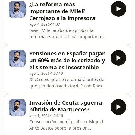
dólares en yenes. Hosted on Acast.
arbitraje especulativo, acaparamiento
¿La reforma más
See acast.com/privacy for more
y la necesidad de ra
importante de Milei?
information.
Cerrojazo a la impresora
ago. 4, 2026
11:37
Javier Milei acaba de aprobar la
reforma estructural más importante
de su mandato: la nueva Carta
Orgánica del Banco Central y unas
Pensiones en España: pagan
reglas fiscales que ponen grilletes al
un 60% más de lo cotizado y
Tesoro argentino. Hosted on Acast.
el sistema es insostenible
See acast.com/privacy for more
ago. 2, 2026
1:07:19
information.
💬 ¿Creéis que se reformará antes de
que sea demasiado tarde?Juan Ramón
Rallo entrevista a Daniel Fernández y
Santiago Calvo (Universidad de las
Invasión de Ceuta: ¿guerra
Espérides) sobre la insostenibilidad
híbrida de Marruecos?
del sistema público de pensiones en
ago. 1, 2026
1:04:16
España.Las pensiones son, de media,
Conversación con el profesor Miguel
un 60% más generosas de lo que se
Anxo Bastos sobre la presión
ha cotizado. El sistema de reparto
migratoria en Ceuta, la estrategia de