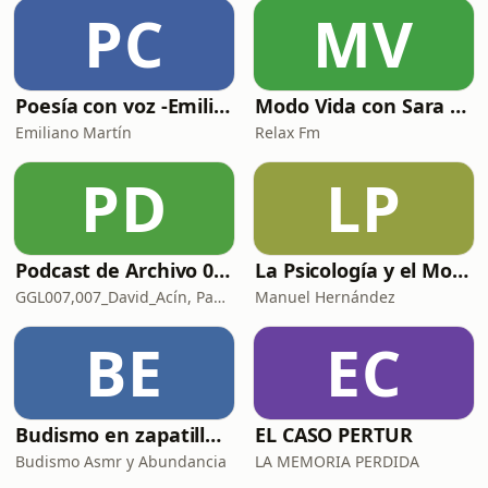
PC
MV
Poesía con voz -Emiliano Martín- Podcasts
Modo Vida con Sara Manzaneque
Emiliano Martín
Relax Fm
PD
LP
Podcast de Archivo 007
La Psicología y el Modelo Parcuve®
GGL007,007_David_Acín, Pablo_Ortega, 58, AlbertoBond y Claalc
Manuel Hernández
BE
EC
Budismo en zapatillas, El budismo sin sermones
EL CASO PERTUR
Budismo Asmr y Abundancia
LA MEMORIA PERDIDA