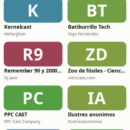
K
BT
Kernelcast
Batiburrillo Tech
Hellarghon
Yoyo Fernández
R9
ZD
Remember 90 y 2000 en PLAY WITH ME by Dj Java
Zoo de fósiles - Cienciaes.com
Dj Java
cienciaes.com
PC
IA
PPC CAST
Ilustres anonimos
PPC Cast Company
IlustresAnonimos