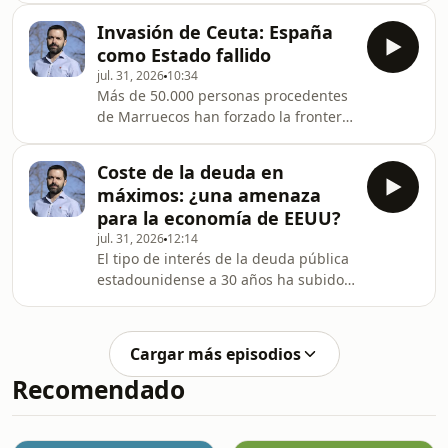
genera un valor actual neto negativo
Marruecos y la incapacidad del
para los trabajadores actuales y la
Invasión de Ceuta: España
Estado español para defender su
inmig
como Estado fallido
soberanía territorial. Analizamos
jul. 31, 2026
10:34
también la dependencia de España
Más de 50.000 personas procedentes
respecto al control fronterizo
de Marruecos han forzado la frontera
marroquí y las debilidades de su
de Ceuta en apenas 24 horas. Hosted
política exterior. Hosted on Acast. See
on Acast. See acast.com/privacy for
acast.com/privacy for more
Coste de la deuda en
more information.
information.
máximos: ¿una amenaza
para la economía de EEUU?
jul. 31, 2026
12:14
El tipo de interés de la deuda pública
estadounidense a 30 años ha subido
hasta el 5,22%, el nivel más alto
desde 2007. Hosted on Acast. See
acast.com/privacy for more
Cargar más episodios
information.
Recomendado