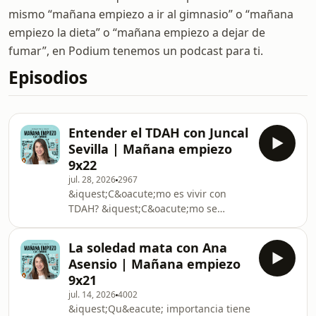
mismo “mañana empiezo a ir al gimnasio” o “mañana
empiezo la dieta” o “mañana empiezo a dejar de
fumar”, en Podium tenemos un podcast para ti.
Episodios
Entender el TDAH con Juncal
Sevilla | Mañana empiezo
9x22
jul. 28, 2026
2967
&iquest;C&oacute;mo es vivir con
TDAH? &iquest;C&oacute;mo se
manifiesta en adultos? &iquest;Por
qu&eacute; muchas madres reciben
La soledad mata con Ana
un diagn&oacute;stico a partir de sus
Asensio | Mañana empiezo
hijos? &iquest;Qu&eacute;
9x21
peque&ntilde;os gestos pueden hacer
jul. 14, 2026
4002
m&aacute;s f&aacute;cil la vida a una
&iquest;Qu&eacute; importancia tiene
persona con TDAH? Durante