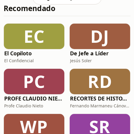
valiosas: c&oacute;mo conseguir que
Recomendado
te escuchen cuando hablas y
c&oacute;mo hacer para que algunas
cosas&nbsp;te&nbsp;afecten
menos.&nbsp; Estos son,
EC
DJ
precisamente,&nbsp;los dos ejes
centrales de su nuevo libro,&nbsp;Ni
p*to&nbsp;caso, editado
El Copiloto
De Jefe a Líder
El Confidencial
Jesús Soler
PC
RD
PROFE CLAUDIO NIETO
RECORTES DE HISTORIA Y CIENCIA
Profe Claudio Nieto
Fernando Marmaneu Cánovas
WP
SR