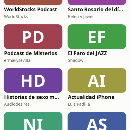
WorldStocks Podcast
Santo Rosario del día. 🙏 Reza con nosotros en castellano 🇪🇸
WorldStocks
Belen y Javier
PD
EF
Podcast de Misterios
El Faro del JAZZ
ermakysevilla
Shadow
HD
AI
Historias de sexo muy intensas y calientes
Actualidad iPhone
Audiodesires
Luis Padilla
NI
AS