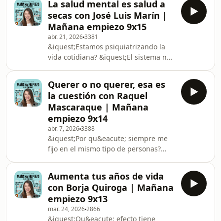
La salud mental es salud a
distribuci&oacute;n de los muebles
En est
secas con José Luis Marín |
de una vivienda influye en tu
Mañana empiezo 9x15
bienestar emocional?
abr. 21, 2026
3381
&iquest;Qu&eacute; diferencia una
&iquest;Estamos psiquiatrizando la
casa de un hogar? En este episodio
vida cotidiana? &iquest;El sistema nos
hablamos con Kike Claver&iacute;a,
enferma para luego vendernos la
arquitecto y especialista en Feng Shui
cura? &iquest;Los j&oacute;venes de
escritor del libro El poder de c
Querer o no querer, esa es
hoy son m&aacute;s infelices porque
la cuestión con Raquel
tienen expectativas que jam&aacute;s
Mascaraque | Mañana
podr&aacute;n cumplir? En definitiva:
empiezo 9x14
&iquest;y si el problema no fueras
abr. 7, 2026
3388
t&uacute;? En este episodio, nos visita
&iquest;Por qu&eacute; siempre me
Jos&eacute; Luis Mar&iacute;n, doctor
fijo en el mismo tipo de personas?
en psiquiatr&iacute;a y psicoterap
&iquest;Por qu&eacute; me cuesta
dejar una relaci&oacute;n? &iquest;Y
Aumenta tus años de vida
por qu&eacute; el enamoramiento me
con Borja Quiroga | Mañana
nubla tanto? Nos ense&ntilde;aron a
empiezo 9x13
confundir amor con obsesi&oacute;n.
mar. 24, 2026
2866
A cuidar sin pedir, a aguantar para no
&iquest;Qu&eacute; efecto tiene