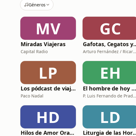
Géneros
MV
GC
Miradas Viajeras
Gafotas, Cegatos y sus Ap
Capital Radio
Arturo Fernández / Ricardo 
LP
EH
Los pódcast de viajes de Paco Nadal
El hombre de hoy y Dios
Paco Nadal
P. Luis Fernando de Prada - Radio Mar
HD
LD
Hilos de Amor Oraciones que sanan el alma. Encuentros íntimos con Dios.
Liturgia de las Horas 