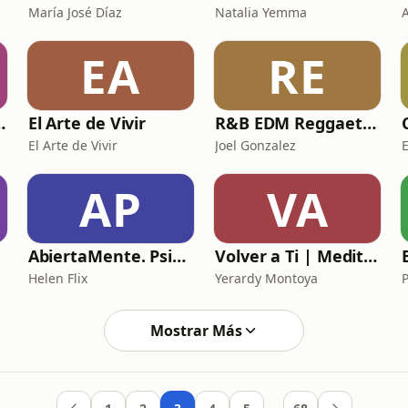
María José Díaz
Natalia Yemma
EA
RE
filosofía y reflexión
El Arte de Vivir
R&B EDM Reggaeton, Pop MixTape
El Arte de Vivir
Joel Gonzalez
AP
VA
AbiertaMente. Psicología, filosofía y más.
Volver a Ti | Meditaciones Guiadas - Yerardy Montoya
Helen Flix
Yerardy Montoya
Mostrar Más