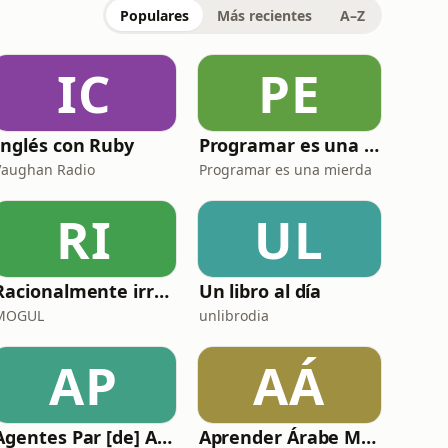
Populares
Más recientes
A–Z
IC
PE
Inglés con Ruby
Programar es una mierda
Vaughan Radio
Programar es una mierda
RI
UL
Racionalmente irracional
Un libro al día
MOGUL
unlibrodia
AP
AÁ
Agentes Par [de] Anormales
Aprender Árabe Marroquí Darija Online | Curso Dariya de Marruecos desde cero | arabemarroqui.com