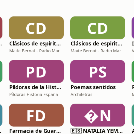
CD
CD
aratos - Podcast
Clásicos de espiritualidad: El arte de aprovechar nuestras faltas
Clásicos de espiritualidad: El combate espiritual
Abad
Maite Bernat - Radio María España
Maite Bernat - Radio María ESP
PD
PS
Píldoras de la Historia de España
Poemas sentidos
ía ESP
Píldoras Historia España
Archiletras
FD
N
(España)
Farmacia de Guardia
🇪🇸 NATALIA YEMMA