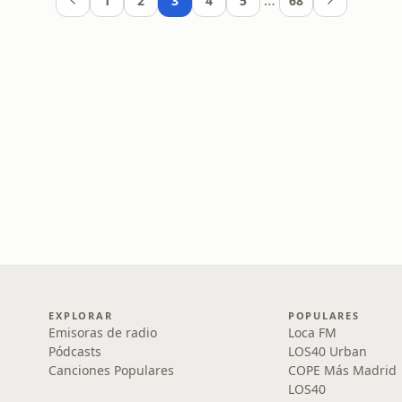
…
1
2
3
4
5
68
EXPLORAR
POPULARES
Emisoras de radio
Loca FM
Pódcasts
LOS40 Urban
Canciones Populares
COPE Más Madrid
LOS40