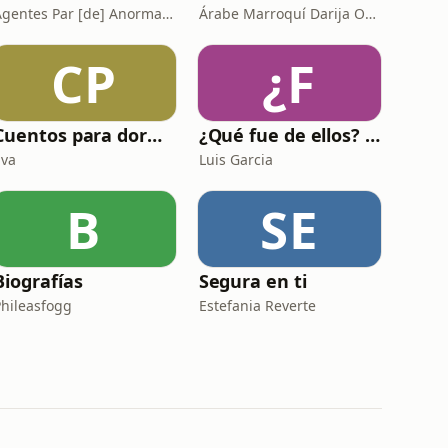
Agentes Par [de] Anormales
Árabe Marroquí Darija Online | arabemarroqui.com
CP
¿F
Cuentos para dormir/ La voz de la luna
¿Qué fue de ellos? En la última fila
Eva
Luis Garcia
B
SE
Biografías
Segura en ti
Phileasfogg
Estefania Reverte