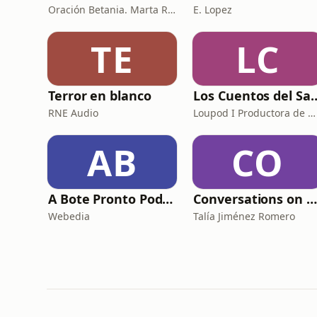
Oración Betania. Marta Reyes y Cristina Martínez
E. Lopez
TE
LC
Terror en blanco
Los Cuentos del Sabio. Historia, 
RNE Audio
Loupod I Productora de pódcast
AB
CO
A Bote Pronto Podcast
Conversations on Impact
Webedia
Talía Jiménez Romero