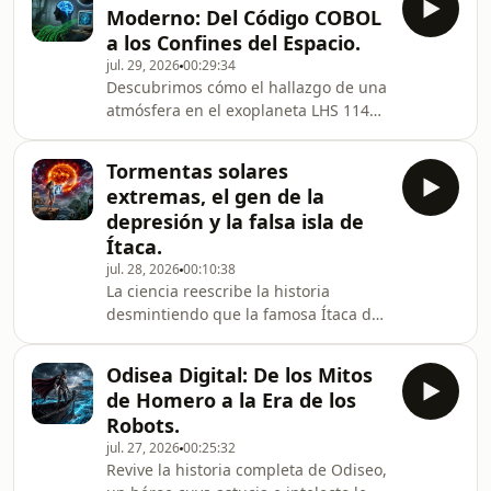
evolucionó hasta convertirse en
Moderno: Del Código COBOL
Delphi, el entorno visual que cambió
a los Confines del Espacio.
para siempre la programación en
jul. 29, 2026
00:29:34
Windows.Acompáñanos a explorar la
Descubrimos cómo el hallazgo de una
silenciosa crisis que amenaza con
atmósfera en el exoplaneta LHS 1140
hacer desaparecer hasta el 30% de
b nos acerca a una &quot;nueva
las superficies de viñedos en
Tierra&quot; mientras desentrañamos
Alemania y cómo los viticultores
Tormentas solares
por qué el lenguaje COBOL, creado
extremas, el gen de la
por Grace Hopper, sigue siendo el
depresión y la falsa isla de
motor invisible e intocable de la
Ítaca.
banca mundial.Analizamos la cruda
jul. 28, 2026
00:10:38
realidad de la deforestación en los
La ciencia reescribe la historia
Cárpatos bajo la sombra del
desmintiendo que la famosa Ítaca de
&quot;greenwashing&quot;
Homero fuera una isla, y revelando
corporativo, y revisamos los errores
que la icónica musa de la Venus de
Odisea Digital: De los Mitos
Botticelli no falleció de tuberculosis,
de Homero a la Era de los
sino probablemente de un tumor
Robots.
hipofisario.Viajamos a las estrellas
jul. 27, 2026
00:25:32
para explorar el sorprendente
Revive la historia completa de Odiseo,
hallazgo de azúcar en el espacio