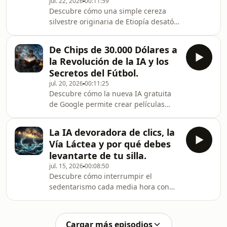
jul. 22, 2026
00:11:59
de que todos murieron por
Descubre cómo una simple cereza
asfixia.Adéntrate en las
silvestre originaria de Etiopía desató
profundidades de una lujosa villa en
revoluciones, redes de espionaje
Pompeya descubierta tras seguir el
agrícola y transformó por completo la
rastro de saqueadores de tumbas; u
De Chips de 30.000 Dólares a
economía y la cultura global a la par
la Revolución de la IA y los
que exploramos cómo el imperio
Secretos del Fútbol.
tecnológico de Amstrad conquistó
jul. 20, 2026
00:11:25
Europa democratizando las
Descubre cómo la nueva IA gratuita
computadoras de 8 bits antes de que
de Google permite crear películas
sus polémicas decisiones de diseño la
enteras automáticamente desde cero,
llevaran al declive.Adéntrate en los
mientras paradójicamente nos
oscuros secretos de
La IA devoradora de clics, la
enfrentamos a una crisis filosófica
Vía Láctea y por qué debes
sobre qué es real y qué es sintético
levantarte de tu silla.
en nuestros textos diarios.Esta frase
jul. 15, 2026
00:08:50
conecta directamente el avance de
Descubre cómo interrumpir el
herramientas como Storyboard Studio
sedentarismo cada media hora con
de Google Flow con la &quot;gran
tareas ligeras puede protegerte
crisis de autenticidad&quot; donde
contra el cáncer, al mismo tiempo que
las herramientas
te maravillamos con las nuevas y
Cargar más episodios