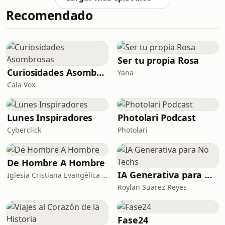
deslumbrantes imágenes del
Recomendado
telescopio Euclid, que revelan 60
millones de estrellas en el centro de
nuestra Vía Láctea.Analizamos la
inminente crisis de los creadores de
contenido frente a la inteligencia
Ser tu propia Rosa
artificial, la cual resume info
Curiosidades Asombrosas
Yana
Cala Vox
Lunes Inspiradores
Photolari Podcast
Cyberclick
Photolari
De Hombre A Hombre
IA Generativa para No Techs
Iglesia Cristiana Evangélica de Chamartín
Roylan Suarez Reyes
Fase24