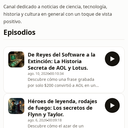
Canal dedicado a noticias de ciencia, tecnología,
historia y cultura en general con un toque de vista
positivo.
Episodios
De Reyes del Software a la
Extinción: La Historia
Secreta de AOL y Lotus.
ago. 10, 2026
00:10:34
Descubre cómo una frase grabada
por solo $200 convirtió a AOL en un
imperio de $222.000 millones, antes
de registrar la mayor pérdida anual
Héroes de leyenda, rodajes
de la historia corporativa
de fuego: Los secretos de
estadounidense.Explora cómo Lotus
Flynn y Taylor.
1-2-3 impulsó las ventas del IBM PC y
ago. 6, 2026
00:09:18
dominó el mercado del software, para
Descubre cómo el azar de un
terminar desapareciendo tras perder