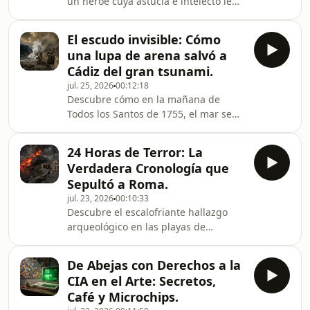
un héroe cuya astucia e intelecto le
profundo y las históricas primeras
permitieron sobrevivir a monstruos y
radiografías en órbita, además de
deidades y descubre cómo esa misma
analizar un nuevo est
El escudo invisible: Cómo
&quot;astucia&quot; se manifiesta
una lupa de arena salvó a
hoy en la IA de Google Gemini, capaz
Cádiz del gran tsunami.
de gestionar tu vida digital en Gmail y
jul. 25, 2026
00:12:18
Drive con una precisión casi
Descubre cómo en la mañana de
divina.Exploramos la fascinante
Todos los Santos de 1755, el mar se
analogía entre la resistencia de
retiró 800 metros de la costa gaditana
Odiseo ante la ira de Poseidón y la
dejando expuesto el fondo marino,
resiliencia
24 Horas de Terror: La
solo para regresar en forma de seis
Verdadera Cronología que
devastadoras olas
Sepultó a Roma.
consecutivas.Explora el milagro
jul. 23, 2026
00:10:33
geológico del &quot;Banco de
Descubre el escalofriante hallazgo
Rota&quot;, una montaña submarina
arqueológico en las playas de
que desvió parte de la furia del
Herculano, donde un flujo piroclástico
océano y protegió a Cádiz de un muro
extremo aniquiló instantáneamente a
de agua que, momentos antes, ya
De Abejas con Derechos a la
los refugiados haciendo que sus
había borr
CIA en el Arte: Secretos,
cerebros hirvieran en milésimas de
Café y Microchips.
segundo, desmintiendo el viejo mito