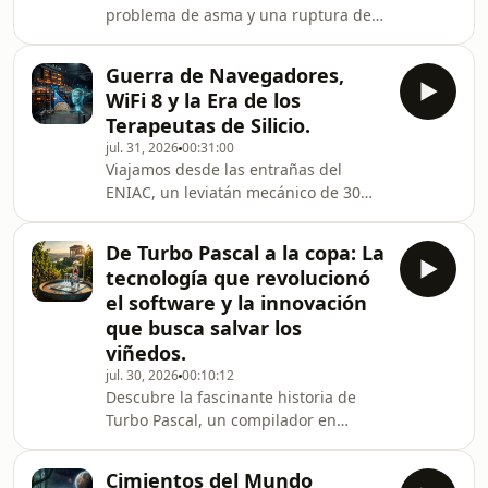
problema de asma y una ruptura de
la batalla del entorno gráfico frente a
contrato convirtieron a dos jóvenes
Microsoft Excel.Analiza las paradojas
desconocidos en los mayores iconos
estratégic
Guerra de Navegadores,
del cine de aventuras de todos los
WiFi 8 y la Era de los
tiempos.Explora los rodajes más
Terapeutas de Silicio.
conflictivos del Hollywood dorado,
jul. 31, 2026
00:31:00
desde bofetadas reales que
Viajamos desde las entrañas del
traspasaron el guion hasta la
ENIAC, un leviatán mecánico de 30
histórica prohibición de técnicas de
toneladas que hacía parpadear las
filmación por maltrato
luces de Filadelfia, hasta la
animal.Acompáñanos a analizar la
De Turbo Pascal a la copa: La
democratización tecnológica que
valiente transf
tecnología que revolucionó
permitió poner ese poder en la punta
el software y la innovación
de un dedo.Analizamos cómo el WiFi 8
que busca salvar los
priorizará la estabilidad sobre la
viñedos.
velocidad y exploramos la obsesión
viral de Jan, el
jul. 30, 2026
00:10:12
Descubre la fascinante historia de
&quot;Germanbreadcutter&quot;,
Turbo Pascal, un compilador en
quien usa calibradores digitales para
disquete de apenas 50 dólares que
alcanzar
rompió el mercado en los años 80 y
Cimientos del Mundo