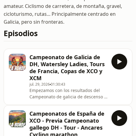
amateur. Ciclismo de carretera, de montaña, gravel,
cicloturismo, rutas... Principalmente centrado en
Galicia, pero sin fronteras.
Episodios
Campeonato de Galicia de
DH, Watersley Ladies, Tours
de Francia, Copas de XCO y
XCM
jul. 29, 2026
01:30:43
Empezamos con los resultados del
Campeonato de galicia de descenso y
charlamos con Jose Quintas, miembro
de la organización y todo un crack de
Campeonatos de España de
la mecánica que podeis conocer en su
XCO - Previa Campeonato
canal de YouTube "75 Bicicletas"
gallego DH - Tour - Ancares
(@Setentay5). Con él aprendemos
Cycling marathon
sobre DHI, sobre un nuevo club y