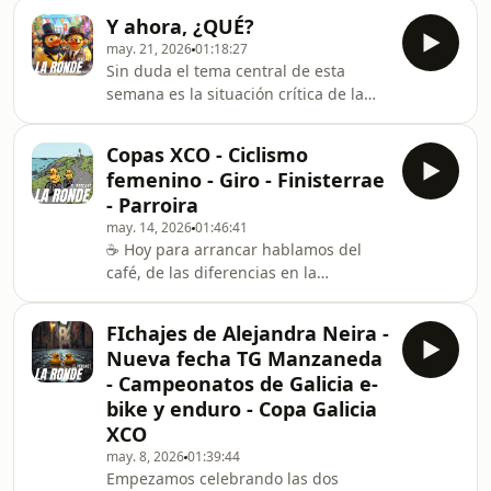
Federación de Ciclismo Galego para el
Y ahora, ¿QUÉ?
pasado viernes. Las explicaciones, las
may. 21, 2026
01:18:27
preguntas, las respuestas (o no) y las
Sin duda el tema central de esta
concliusiones que hemos sacado en
semana es la situación crítica de la
claro de una jornada que, si cabe, nos
Federación de Ciclismo Galego . Tras
ha generado más dudas que
el anuncio de la próxima entrada en
soluciones. Ha sido una mala gestión?
Copas XCO - Ciclismo
administración concursal y la
Un error? Ha sido premeditado?
femenino - Giro - Finisterrae
convocatoria de "xuntanza" para el
- Parroira
viernes 22 nos ponemos a investigar y
may. 14, 2026
01:46:41
compartimos en este episodio toda la
☕️ Hoy para arrancar hablamos del
información que hemos recompilado
café, de las diferencias en la
para luego mostrar nuestro punto de
península ibérica, de sus
vista sobre la situación e intentar
consecuencias y de nuestros gustos.
valorar l
FIchajes de Alejandra Neira -
para eso nos habéis invitado, para
Nueva fecha TG Manzaneda
que los catemos! - BTT: Tras la carrera
- Campeonatos de Galicia e-
de POnteareas la Copa de Galicia
bike y enduro - Copa Galicia
enfila su recta final. Hay muchos
XCO
movimientos en las clasificaciones, las
cuales se pretan especialmente en las
may. 8, 2026
01:39:44
Empezamos celebrando las dos
absolutas. También hacemos una