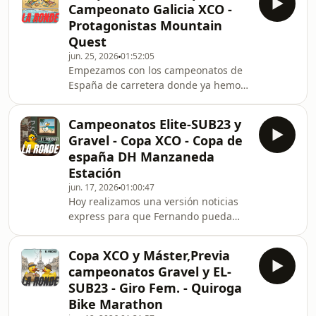
Campeonato Galicia XCO -
Roberto Bouzón, presidente del C.C:
Protagonistas Mountain
Torres do Oeste sobre la II BTT
Quest
Vikinga que se celebrará en breve en
jun. 25, 2026
01:52:05
Catoira! Y recuerda que nos puedes
Empezamos con los campeonatos de
ayudar a comprar un aire
España de carretera donde ya hemos
acondicionado en https://ko-
visto volar a Alejandra Neira. Tamara
fi.com/larondepod
Seijas también ha completado una
Campeonatos Elite-SUB23 y
gran actuación consiguiendo un
Gravel - Copa XCO - Copa de
podium Elite en la contrareloj
españa DH Manzaneda
individual con su nuevo equipo, el
Estación
Farto Kiroot. En los próximos días se
jun. 17, 2026
01:00:47
celebrarán las pruebas restantes en
Hoy realizamos una versión noticias
línea. También se ha celebrado el
express para que Fernando pueda
campeonato de Galicia de XCO. Os
trabajar a tope en la Mountain Quest
contamos quienes
que tendrá lugar en Amarante este
Copa XCO y Máster,Previa
fin de semana. Repasamos todos
campeonatos Gravel y EL-
estos temas: Campeonato de Galicia
SUB23 - Giro Fem. - Quiroga
Élite-SUB23: Los campeones, los
Bike Marathon
ganadores de la prueba de Porriño...