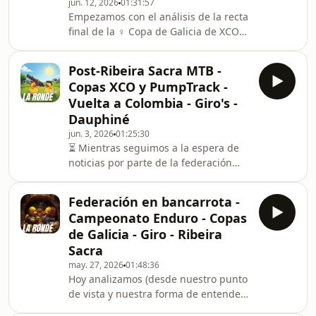
jun. 12, 2026
01:31:57
Próxima (y última Copa de Galicia
Empezamos con el análisis de la recta
Máster) Campeonato de Galicia Gravel
final de la ‍♀ Copa de Galicia de XCO
- Montes do Tamega ‍♀ Copa de
que finaliza este fin de semana. Las
Galicia de XCO.
categorías que ya están sentenciadas,
Post-Ribeira Sacra MTB -
las que están muy abiertas y las que
Copas XCO y PumpTrack -
aún tienen mucho que decir. También
Vuelta a Colombia - Giro's -
vemos como está la Copa de Galicia
Dauphiné
Máster a falta de una prueba, como
jun. 3, 2026
01:25:30
han sido las clasificaciones de 200K
⏳ Mientras seguimos a la espera de
Pontevedra y Gigante de Piedra.
noticias por parte de la federación
Además hacemos una previ
seguimos prestando atención a
nuestra parroquia, cada vez más
Federación en bancarrota -
internacional. [ Ribeira Sacra MTB
Campeonato Enduro - Copas
Xperience] Menudo final nos ha
de Galicia - Giro - Ribeira
regalado esta prueba por etapas!!
Sacra
Pablo Rodríguez Guede ha mantenido
may. 27, 2026
01:48:36
el liderato por tan sólo 9'' en un final
Hoy analizamos (desde nuestro punto
no apto para cardíacos! Por otra parte
de vista y nuestra forma de entender
Lara Lois ha demostrado una vez más
las cosas) la reunión convocada por la
su pod