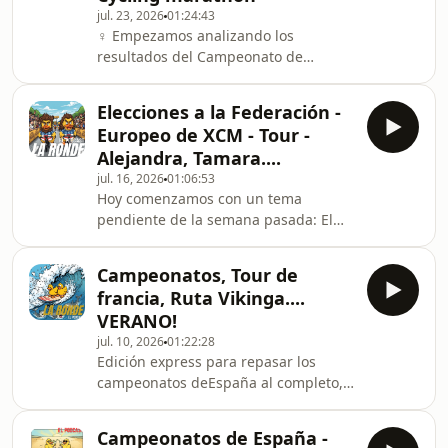
jul. 23, 2026
01:24:43
muchas cosas más gracias a su
‍♀ Empezamos analizando los
enorme experiencia. ‍♀ Continuamos
resultados del Campeonato de
con el MTB analizando el fin de la
España de XCO con Galicia como gran
Copa de España
ausente a pesar de los grandes
Elecciones a la Federación -
resultados de Lorena Patiño,
Europeo de XCM - Tour -
Alejandro García y Marcos Rodríguez.
Alejandra, Tamara....
Hablamos también sobre el
jul. 16, 2026
01:06:53
Campeonato de Galicia de descenso
Hoy comenzamos con un tema
que se celebra este próximo fin de
pendiente de la semana pasada: El
semana con los actuales líderes de la
proceso electoral de la Federación
Copa de España como claros favoritos.
Gallega. Se ha publicado el listado de
Analizamos los últimos días del
Campeonatos, Tour de
cnadidatos a asambleistas de la
francia, Ruta Vikinga....
federación y aprovechamos para
VERANO!
explicaros el procedimiento electoral,
jul. 10, 2026
01:22:28
qué es la asamblea y quién elige
Edición express para repasar los
realmente al nuevo presidente. Luego
campeonatos deEspaña al completo,
pasamos a analizar el Europeo de
Las carreras de Tamara Seijas, El Tour
XCM con participación gallega, Las
de Francia, la presentación de la Volta
carreras de Alejandra Ne
Campeonatos de España -
a Portugal... También charlamos con