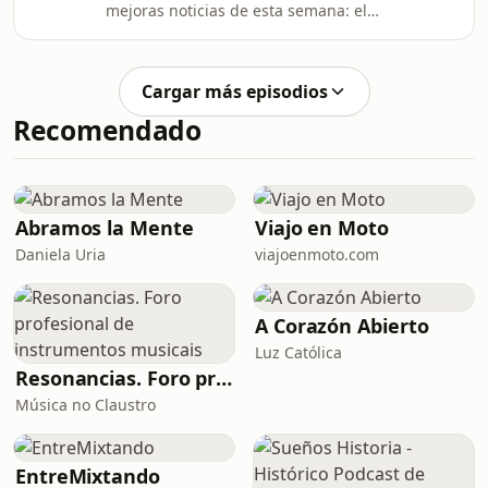
mejoras noticias de esta semana: el
previa de la Copa d
alta hospitalaria de Samuel y el
fichaje de Alejandra Neira por el
equipo Movistar hasta 2029!!! []
Cargar más episodios
Transgalaica 2026: Se ha pospuesto el
Recomendado
final de 20º aniversario del circuíto
maratón por excelincia de nuestra
comunidad que se iba a celebrar este
fin de semana en Manzaneda . Javier
Sánchez nos cuentas los motivos que
Abramos la Mente
Viajo en Moto
han llevado a
Daniela Uria
viajoenmoto.com
A Corazón Abierto
Luz Católica
Resonancias. Foro profesional de instrumentos musicais
Música no Claustro
EntreMixtando