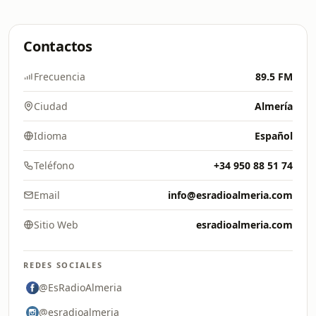
Contactos
Frecuencia
89.5 FM
Ciudad
Almería
Idioma
Español
Teléfono
+34 950 88 51 74
Email
info@esradioalmeria.com
Sitio Web
esradioalmeria.com
REDES SOCIALES
@EsRadioAlmeria
@esradioalmeria