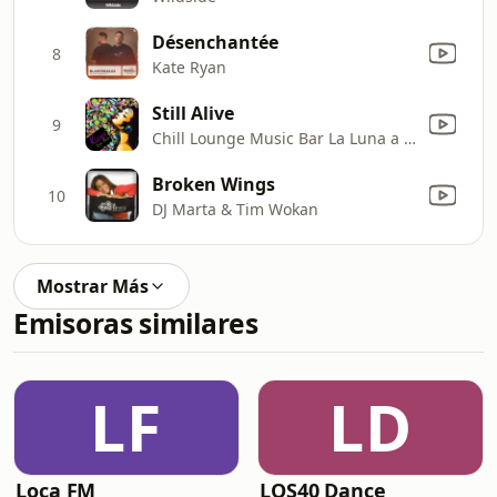
Désenchantée
8
Kate Ryan
Still Alive
9
Chill Lounge Music Bar La Luna a Ibiza
Broken Wings
10
DJ Marta & Tim Wokan
Mostrar Más
Emisoras similares
LF
LD
Loca FM
LOS40 Dance