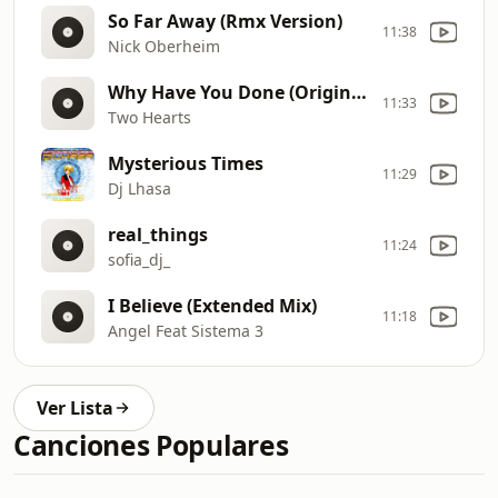
So Far Away (Rmx Version)
11:38
Nick Oberheim
Why Have You Done (Original Mix)
11:33
Two Hearts
Mysterious Times
11:29
Dj Lhasa
real_things
11:24
sofia_dj_
I Believe (Extended Mix)
11:18
Angel Feat Sistema 3
Ver Lista
Canciones Populares