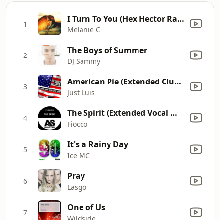
I Turn To You (Hex Hector Radio Mix)
1
Melanie C
The Boys of Summer
2
DJ Sammy
American Pie (Extended Club Remix)
3
Just Luis
The Spirit (Extended Vocal Mix)
4
Fiocco
It's a Rainy Day
5
Ice MC
Pray
6
Lasgo
One of Us
7
Wildside