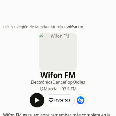
Inicio
Región de Murcia
Murcia
Wifon FM
Wifon FM
Electrónica
Dance
Pop
Oldies
Murcia
97.5 FM
Favoritos
Wifon FM es tu emisora remember más completa en la