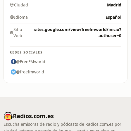
Ciudad
Madrid
Idioma
Español
Sitio
sites.google.com/view/freefmworld/inicio?
Web
authuser=0
REDES SOCIALES
@FreeFMworld
@freefmworld
Radios.com.es
Escucha emisoras de radio y pódcasts de Radios.com.es por
ciudad, género o estado de ánimo — gratis en cualquier