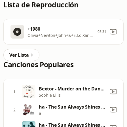
Lista de Reproducción
+1980
03:31
Olivia+Newton+John+&+E.l.o.Xanadu+
Ver Lista
Canciones Populares
Bextor - Murder on the Dancefloor (Orchestral Disco Version) [Bonus Track]
1
Sophie Ellis
ha - The Sun Always Shines On TV (feat. Ingrid Helene Håvik) [MTV Unplugged]
2
a
ha - The Sun Always Shines on TV (Future Funk Squad's 'Radiant 4K' Remix)