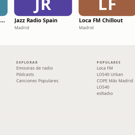
JR
LF
Costa Del Mar - Smooth Jazz
Jazz Radio Spain
Loca FM Chillout
Madrid
Madrid
EXPLORAR
POPULARES
Emisoras de radio
Loca FM
Pódcasts
LOS40 Urban
Canciones Populares
COPE Más Madrid
LOS40
esRadio