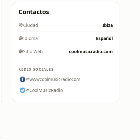
Contactos
Ciudad
Ibiza
Idioma
Español
Sitio Web
coolmusicradio.com
REDES SOCIALES
@wwwcoolmusicradiocom
@CoolMusicRadio