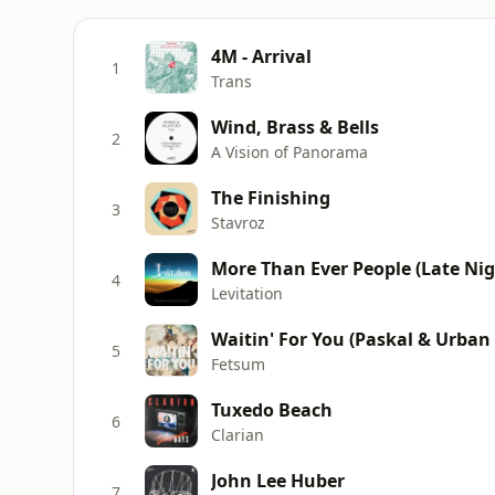
4M - Arrival
1
Trans
Wind, Brass & Bells
2
A Vision of Panorama
The Finishing
3
Stavroz
More Than Ever People (Late Nigh
4
Levitation
Waitin' For You (Paskal & Urban
5
Fetsum
Tuxedo Beach
6
Clarian
John Lee Huber
7