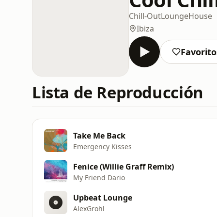
Chill-Out
Lounge
House
Ibiza
Favorito
Lista de Reproducción
Take Me Back
Emergency Kisses
Fenice (Willie Graff Remix)
My Friend Dario
Upbeat Lounge
AlexGrohl