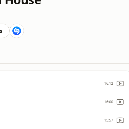
s
16:12
16:00
15:57