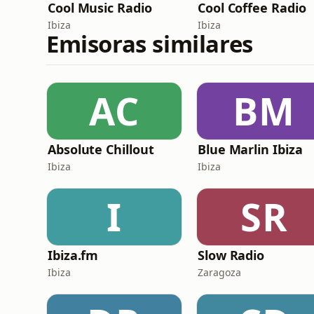
Cool Music Radio
Cool Coffee Radio
Ibiza
Ibiza
Emisoras similares
AC
BM
Absolute Chillout
Blue Marlin Ibiza
Ibiza
Ibiza
I
SR
Ibiza.fm
Slow Radio
Ibiza
Zaragoza