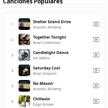
Canciones Populares
Shelter Island Drive
1
Acoustic Alchemy
Together Tonight
2
Brian Culbertson
Candlelight Dance
3
Jim Adkins
Saturday Cool
4
Brian Simpson
No Messin'
5
Acoustic Alchemy
Chillaxin
6
Euge Groove