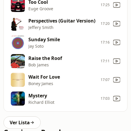
Too Cool
17:25
Euge Groove
Perspectives (Guitar Version)
17:20
Jeffery Smith
Sunday Smile
17:16
Jay Soto
Raise the Roof
17:11
Bob James
Wait For Love
17:07
Boney James
Mystery
17:03
Richard Elliot
Ver Lista