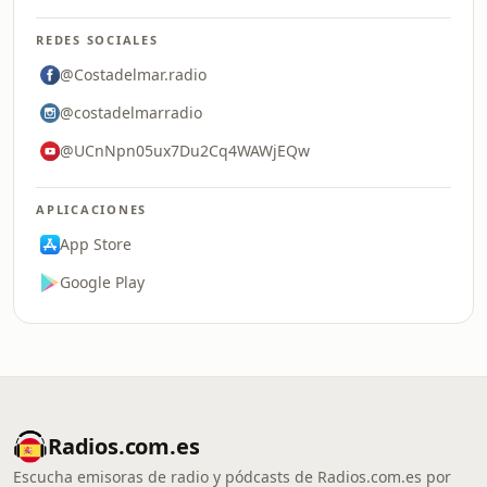
REDES SOCIALES
@Costadelmar.radio
@costadelmarradio
@UCnNpn05ux7Du2Cq4WAWjEQw
APLICACIONES
App Store
Google Play
Radios.com.es
Escucha emisoras de radio y pódcasts de Radios.com.es por