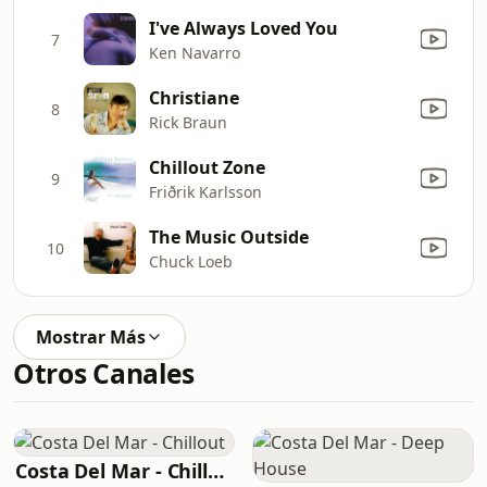
I've Always Loved You
7
Ken Navarro
Christiane
8
Rick Braun
Chillout Zone
9
Friðrik Karlsson
The Music Outside
10
Chuck Loeb
Mostrar Más
Otros Canales
Costa Del Mar - Chillout