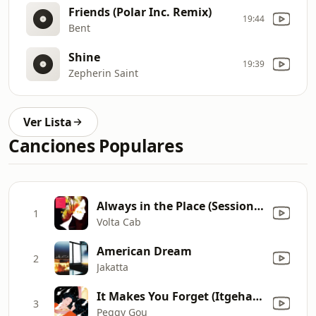
Friends (Polar Inc. Remix)
19:44
Bent
Shine
19:39
Zepherin Saint
Ver Lista
Canciones Populares
Always in the Place (Session Victim Remix)
1
Volta Cab
American Dream
2
Jakatta
It Makes You Forget (Itgehane) [Edit]
3
Peggy Gou