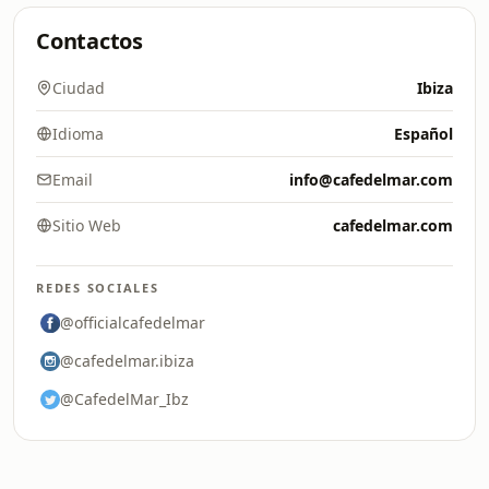
Contactos
Ciudad
Ibiza
Idioma
Español
Email
info@cafedelmar.com
Sitio Web
cafedelmar.com
REDES SOCIALES
@officialcafedelmar
@cafedelmar.ibiza
@CafedelMar_Ibz