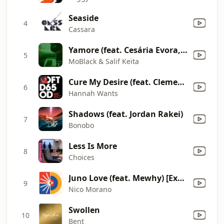
Seaside
4
Cassara
Yamore (feat. Cesária Evora, Benja (NL) & Franc Fala) [Edit Version]
5
MoBlack & Salif Keïta
Cure My Desire (feat. Clementine Douglas)
6
Hannah Wants
Shadows (feat. Jordan Rakei)
7
Bonobo
Less Is More
8
Choices
Juno Love (feat. Mewhy) [Extended Mix]
9
Nico Morano
Swollen
10
Bent