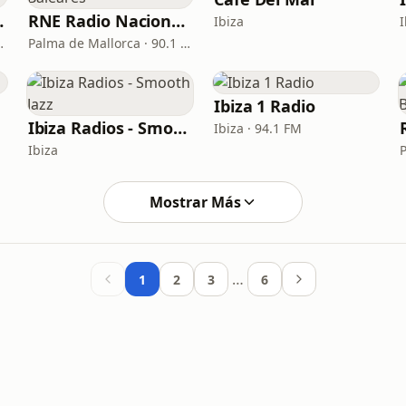
 Radio
RNE Radio Nacional - Baleares
Ibiza
I
a · 98.8 FM
Palma de Mallorca · 90.1 FM
Ibiza 1 Radio
Ibiza Radios - Smooth Jazz
Ibiza · 94.1 FM
Ibiza
Mostrar Más
…
1
2
3
6