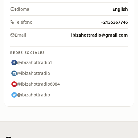
Idioma
English
Teléfono
+2135367746
Email
ibizahottradio@gmail.com
REDES SOCIALES
@ibizahottradio1
@ibizahottradio
@ibizahottradio6084
@ibizahottradio