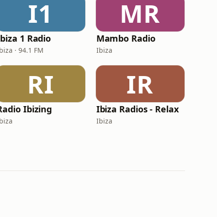
I1
MR
Ibiza 1 Radio
Mambo Radio
biza · 94.1 FM
Ibiza
RI
IR
Radio Ibizing
Ibiza Radios - Relax
biza
Ibiza