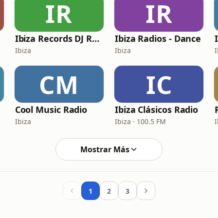
IR
IR
Ibiza Records DJ Radio
Ibiza Radios - Dance
Ibiza
Ibiza
I
CM
IC
Cool Music Radio
Ibiza Clásicos Radio
Ibiza
Ibiza · 100.5 FM
I
Mostrar Más
1
2
3