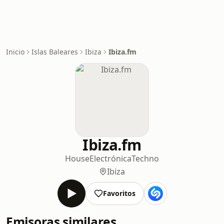
Inicio
Islas Baleares
Ibiza
Ibiza.fm
Ibiza.fm
House
Electrónica
Techno
Ibiza
Favoritos
Emisoras similares