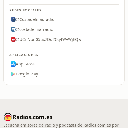
REDES SOCIALES
@Costadelmar.radio
@costadelmarradio
@UCnNpn05ux7Du2Cq4WAWjEQw
APLICACIONES
App Store
Google Play
Radios.com.es
Escucha emisoras de radio y pódcasts de Radios.com.es por