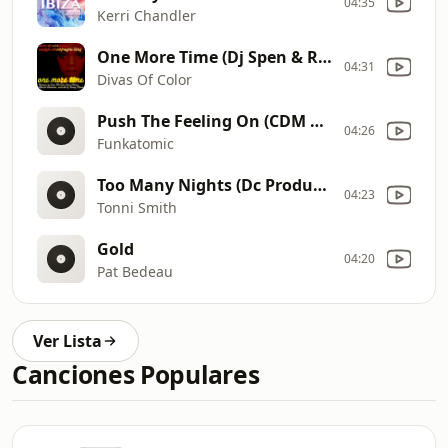
04:35
Kerri Chandler
One More Time (Dj Spen & Reelsoul Remix & CDM Edit)
04:31
Divas Of Color
Push The Feeling On (CDM Edit)
04:26
Funkatomic
Too Many Nights (Dc Productions Remix & CDM Edit)
04:23
Tonni Smith
Gold
04:20
Pat Bedeau
Ver Lista
Canciones Populares