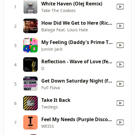
White Haven (Olej Remix)
1
Take The Cookies
How Did We Get to Here (Richard Earnshaw Mix)
2
Balage Feat. Louis Hale
My Feeling (Daddy's Prime Time Edit)
3
Junior Jack
Reflection - Wave of Love (feat. Christa) [Ralf GUM Main Vocal Mix]
4
D
Get Down Saturday Night (feat. Chantay Savage)
5
Full Flava
Take It Back
6
Twolegs
Feel My Needs (Purple Disco Machine Remix)
7
WEISS