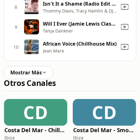
Isn't It a Shame (Radio Edit Mix)
8
Thommy Davis, Tracy Hamlin & DJ Spen
Will I Ever (Jamie Lewis Classic Mix)
9
Tanja Dankner
African Voice (Chillhouse Mix)
10
Jean Mare
Mostrar Más
Otros Canales
CD
CD
Costa Del Mar - Chillout
Costa Del Mar - Smooth Jazz
Ibiza
Ibiza