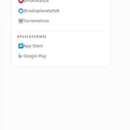
@Planeta928
@radioplaneta928
Torremolinos
APLICACIONES
App Store
Google Play