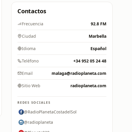
Contactos
Frecuencia
92.8 FM
Ciudad
Marbella
Idioma
Español
Teléfono
+34 952 05 24 48
Email
malaga@radioplaneta.com
Sitio Web
radioplaneta.com
REDES SOCIALES
@RadioPlanetaCostadelSol
@radioplaneta