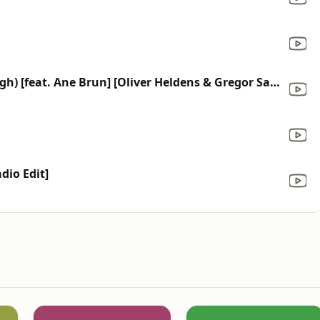
Can't Stop Playing (Makes Me High) [feat. Ane Brun] [Oliver Heldens & Gregor Salto Vocal Mix Extended]
adio Edit]