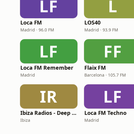
LF
L
Loca FM
LOS40
Madrid · 96.0 FM
Madrid · 93.9 FM
LF
FF
Loca FM Remember
Flaix FM
Madrid
Barcelona · 105.7 FM
IR
LF
Ibiza Radios - Deep House
Loca FM Techno
Ibiza
Madrid