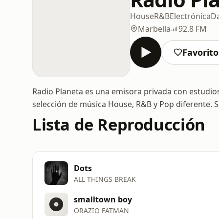
House
R&B
Electrónica
D
Marbella
92.8 FM
Favorito
Radio Planeta es una emisora privada con estudios
selección de música House, R&B y Pop diferente. Su 
Lista de Reproducción
Dots
ALL THINGS BREAK
smalltown boy
ORAZIO FATMAN