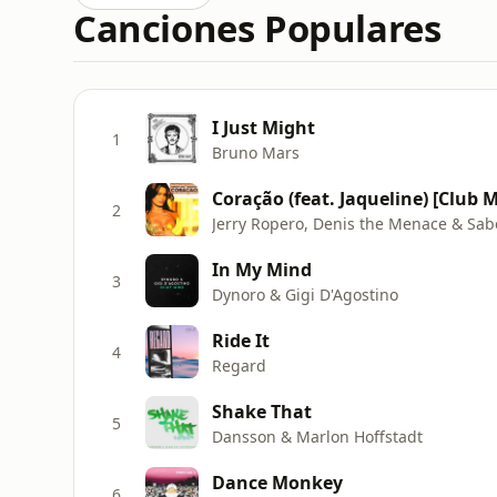
Canciones Populares
I Just Might
1
Bruno Mars
Coração (feat. Jaqueline) [Club M
2
Jerry Ropero, Denis the Menace & Sab
In My Mind
3
Dynoro & Gigi D'Agostino
Ride It
4
Regard
Shake That
5
Dansson & Marlon Hoffstadt
Dance Monkey
6