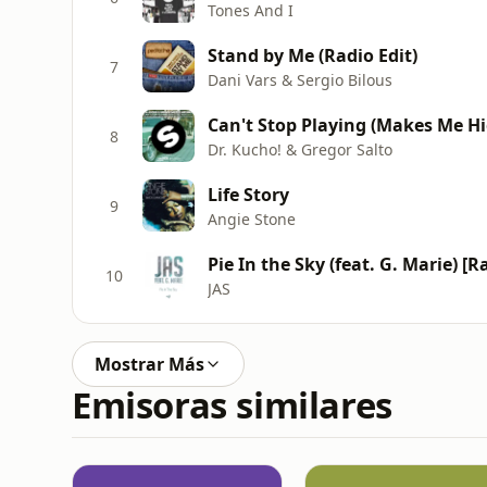
Tones And I
Stand by Me (Radio Edit)
7
Dani Vars & Sergio Bilous
8
Dr. Kucho! & Gregor Salto
Life Story
9
Angie Stone
Pie In the Sky (feat. G. Marie) [R
10
JAS
Mostrar Más
Emisoras similares