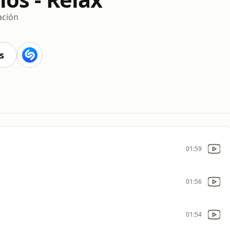
ación
s
01:59
01:56
01:54