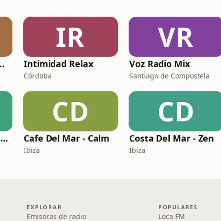
IR
VR
Radio - New Age
Intimidad Relax
Voz Radio Mix
Córdoba
Santiago de Compostela
CD
CD
Costa Del Mar - Madrid FM
Cafe Del Mar - Calm
Costa Del Mar - Zen
Ibiza
Ibiza
EXPLORAR
POPULARES
Emisoras de radio
Loca FM