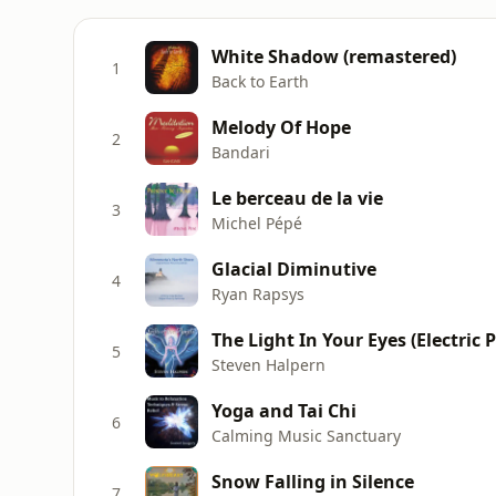
White Shadow (remastered)
1
Back to Earth
Melody Of Hope
2
Bandari
Le berceau de la vie
3
Michel Pépé
Glacial Diminutive
4
Ryan Rapsys
The Light In Your Eyes (Electric
5
Steven Halpern
Yoga and Tai Chi
6
Calming Music Sanctuary
Snow Falling in Silence
7