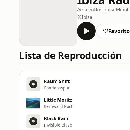
Ambient
Religioso
Medit
Ibiza
Favorito
Lista de Reproducción
Raum Shift
Condensspur
Little Moritz
Bernward Koch
Black Rain
Invisible Blaze