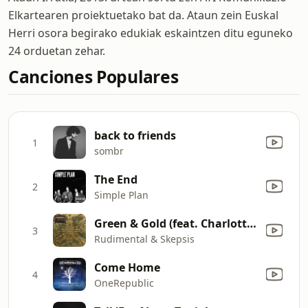
Elkartearen proiektuetako bat da. Ataun zein Euskal
Herri osora begirako edukiak eskaintzen ditu eguneko
24 orduetan zehar.
Canciones Populares
back to friends
1
sombr
The End
2
Simple Plan
Green & Gold (feat. Charlotte Plank & Riko Dan)
3
Rudimental & Skepsis
Come Home
4
OneRepublic