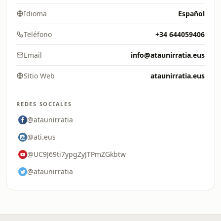
Idioma
Español
Teléfono
+34 644059406
Email
info@ataunirratia.eus
Sitio Web
ataunirratia.eus
REDES SOCIALES
@ataunirratia
@ati.eus
@UC9J69ti7ypgZyJTPmZGkbtw
@ataunirratia