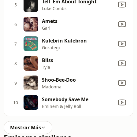
Tell 'Em About Tonight
5
Luke Combs
Amets
6
Gari
Kulebrin Kulebron
7
Gozategi
Bliss
8
Tyla
Shoo-Bee-Doo
9
Madonna
Somebody Save Me
10
Eminem & Jelly Roll
Mostrar Más