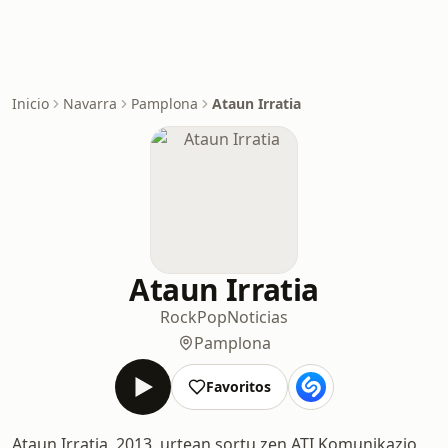
Inicio
Navarra
Pamplona
Ataun Irratia
Ataun Irratia
Rock
Pop
Noticias
Pamplona
Favoritos
Ataun Irratia, 2013. urtean sortu zen ATI Komunikazio