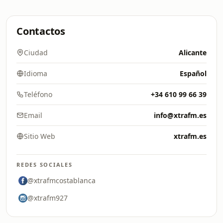
Contactos
Ciudad
Alicante
Idioma
Español
Teléfono
+34 610 99 66 39
Email
info@xtrafm.es
Sitio Web
xtrafm.es
REDES SOCIALES
@xtrafmcostablanca
@xtrafm927