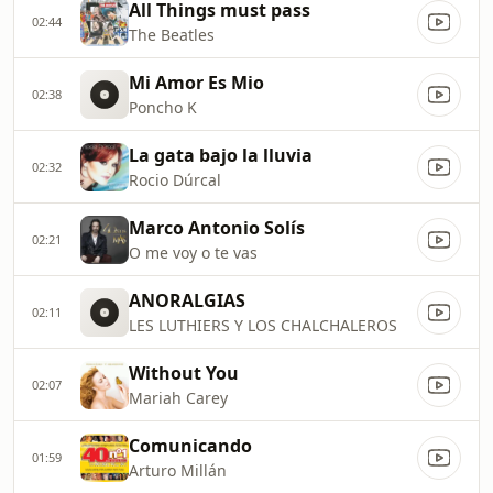
All Things must pass
02:44
The Beatles
Mi Amor Es Mio
02:38
Poncho K
La gata bajo la lluvia
02:32
Rocio Dúrcal
Marco Antonio Solís
02:21
O me voy o te vas
ANORALGIAS
02:11
LES LUTHIERS Y LOS CHALCHALEROS
Without You
02:07
Mariah Carey
Comunicando
01:59
Arturo Millán