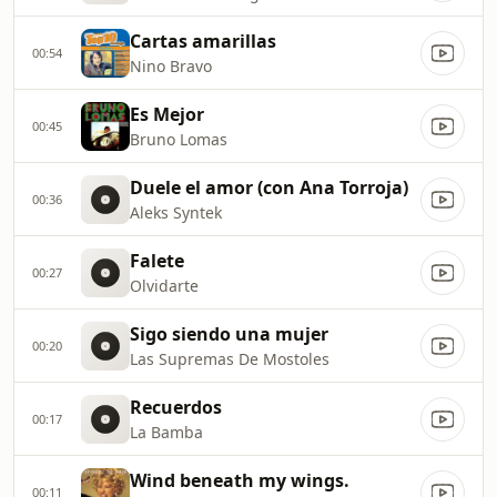
Cartas amarillas
00:54
Nino Bravo
Es Mejor
00:45
Bruno Lomas
Duele el amor (con Ana Torroja)
00:36
Aleks Syntek
Falete
00:27
Olvidarte
Sigo siendo una mujer
00:20
Las Supremas De Mostoles
Recuerdos
00:17
La Bamba
Wind beneath my wings.
00:11