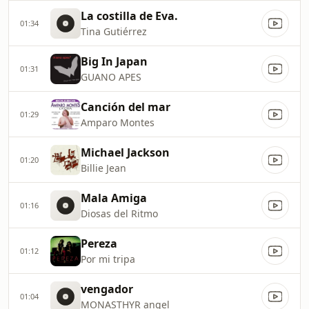
La costilla de Eva.
01:34
Tina Gutiérrez
Big In Japan
01:31
GUANO APES
Canción del mar
01:29
Amparo Montes
Michael Jackson
01:20
Billie Jean
Mala Amiga
01:16
Diosas del Ritmo
Pereza
01:12
Por mi tripa
vengador
01:04
MONASTHYR angel