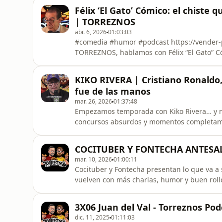
mentalidad de las nuevas generaciones. Un capítulo lleno de momentos virales, reflexiones
Félix ‘El Gato’ Cómico: el chiste
profundas y ané
| TORREZNOS
abr. 6, 2026
01:03:03
#comedia #humor #podcast https://vender-piso.tecnocasa
TORREZNOS, hablamos con Félix “El Gato” Có
naturales del panorama. Desde el chiste que alcanzó millones de reproducciones, hasta anécdotas
sobre televisión, actuaciones en directo, s
KIKO RIVERA | Cristiano Ronaldo,
pasan en el mundo del humor. ⏱️ E
fue de las manos
mar. 26, 2026
01:37:48
Empezamos temporada con Kiko Rivera… y no sabíamos lo
concursos absurdos y momentos completamen
historias que no tienen ningún sentido… pe
surrealista de Cristiano Ronaldo hasta un
COCITUBER Y FONTECHA ANTESA
este episodio mezcla humor, emo
mar. 10, 2026
01:00:11
Cocituber y Fontecha presentan lo que va a
vuelven con más charlas, humor y buen rollo 
más nos gustan.
3X06 Juan del Val - Torreznos Pod
dic. 11, 2025
01:11:03