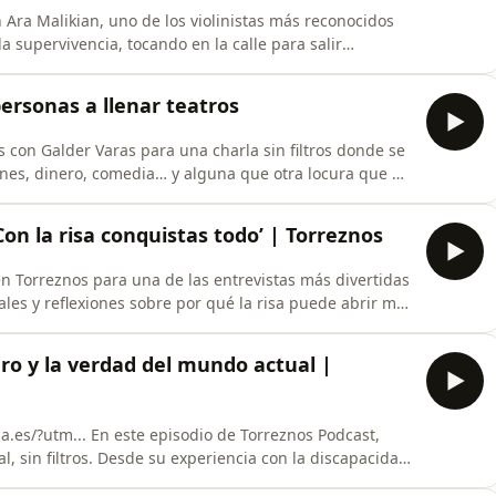
Ara Malikian, uno de los violinistas más reconocidos
mo el Bernabéu, Ara cuenta sin filtros su historia, sus
a música por
ersonas a llenar teatros
 con Galder Varas para una charla sin filtros donde se
ones, dinero, comedia… y alguna que otra locura que no
obre vivienda y sociedad, y momentos surrealistas que
on la risa conquistas todo’ | Torreznos
n Torreznos para una de las entrevistas más divertidas
eales y reflexiones sobre por qué la risa puede abrir más
 pura con conversaciones que te hacen pensar. Porque
ero y la verdad del mundo actual |
de Torreznos Podcast,
cia con la discapacidad
asando por el dinero, la fama y cómo ha cambiado la