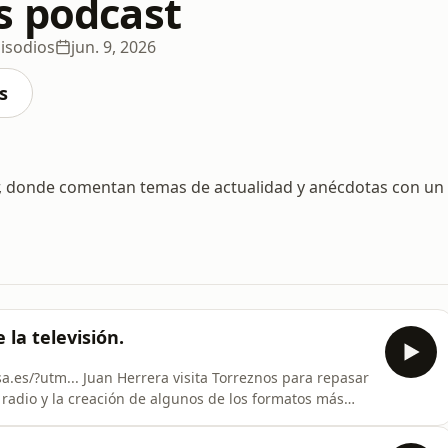
s podcast
isodios
jun. 9, 2026
s
r, donde comentan temas de actualidad y anécdotas con un
la televisión.
Torreznos para repasar
a radio y la creación de algunos de los formatos más
n, Juan cuenta cómo nació Humor Amarillo, cómo se
, su experiencia en El Hormiguero, sus recuerdos de