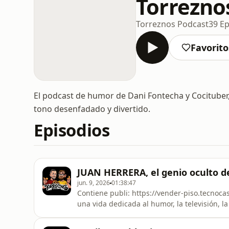
Torrezno
Torreznos Podcast
39 Ep
Favorito
El podcast de humor de Dani Fontecha y Cocitube
tono desenfadado y divertido.
Episodios
JUAN HERRERA, el genio oculto de 
jun. 9, 2026
01:38:47
Contiene publi: https://vender-piso.tecnocasa.es/?utm... Juan Herrera visita 
una vida dedicada al humor, la televisión, l
recordados de España. En esta conversació
construyó el éxito de El Club de la Comedia