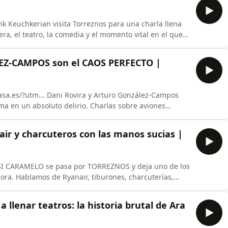
ik Keuchkerian visita Torreznos para una charla llena
era, el teatro, la comedia y el momento vital en el que
 al stand up con Grito, el éxito de Reina Roja, la
Z-CAMPOS son el CAOS PERFECTO |
Arturo González-Campos
uto delirio. Charlas sobre aviones
ega tarde, arroz contra el demonio, pijamas, concursos
s inesperadamente bonitas entre dos amigos con una
ir y charcuteros con las manos sucias |
cuterías,
 monólogos, El Hormiguero, podcasts, comida, postureo,
in ningún filtro. Además, Susi cuenta
a llenar teatros: la historia brutal de Ara