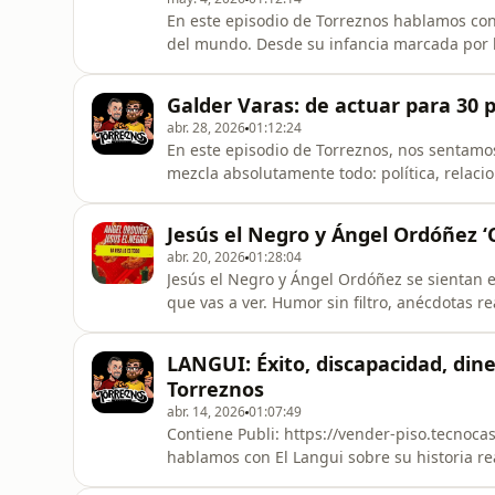
En este episodio de Torreznos hablamos con 
del mundo. Desde su infancia marcada por la supervivencia, tocando en la calle para salir
adelante, hasta llenar grandes escenarios co
momentos más duros y su visión actual de la vida. Hablamos de: Cómo empezó en l
Galder Varas: de actuar para 30 p
obligación Su etapa
abr. 28, 2026
01:12:24
En este episodio de Torreznos, nos sentamos
mezcla absolutamente todo: política, relaci
te esperas. Hablamos de su crecimiento en la comedia, cómo pasó de actuar para 30 personas a
llenar salas, sus opiniones más polémicas s
Jesús el Negro y Ángel Ordóñez ‘C
solo pueden p
abr. 20, 2026
01:28:04
Jesús el Negro y Ángel Ordóñez se sientan e
que vas a ver. Humor sin filtro, anécdotas r
puertas que cualquier otra cosa. Desde chistes clásicos hasta momentos completamente
surrealistas, este episodio mezcla comedia
LANGUI: Éxito, discapacidad, din
sí, reírse está bie
Torreznos
abr. 14, 2026
01:07:49
Contiene Publi: https://vender-piso.tecnocasa.es/?utm... En este episodio 
hablamos con El Langui sobre su historia real, sin filtros. Desde su experien
hasta su mentalidad para lograr el éxito, p