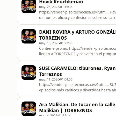
Hovik Keuchkerian
Enrique San Fran
may. 25, 2026
01:15:36
https://vender-piso.tecnocasa.es/?utm... Hov
de humor, oficio y confesiones sobre su carr
ha decidido parar para recuperar energía. En esta entrevista hablamos con Hovik sobre el impacto
del mítico monólogo de Croquetas, su regreso
DANI ROVIRA y ARTURO GONZÁLE
presión d
TORREZNOS
may. 18, 2026
01:22:58
Contiene promo: https://vender-piso.tecnocasa.es/?utm... Dani Rovira y 
llegan a TORREZNOS y convierten el programa en un absol
perdidos, globos abandonados, gente que ll
absurdos, chistes malísimos… y reflexione
SUSI CARAMELO: tiburones, Ryana
química espectacular. U
Torreznos
may. 11, 2026
01:04:56
https://vender-piso.tecnocasa.es/?utm... SUSI CARAMELO se pasa por TORREZNOS y deja uno de los
episodios más caóticos y divertidos hasta ahora. Hablamos de Ryanair, tiburones, char
dinero, famosos que “huelen raro”, Grease,
viajes y todas las obsesiones random de Susi Caramelo s
Ara Malikian. De tocar en la calle 
anécdotas sur
Malikian | TORREZNOS
may. 4, 2026
01:12:14