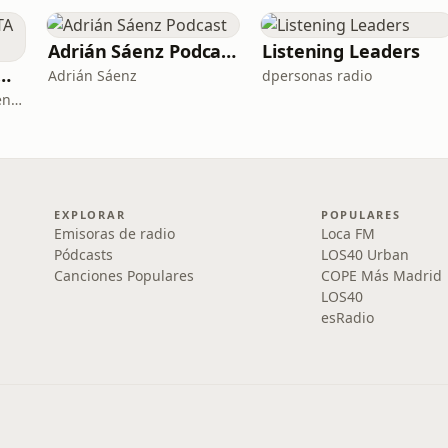
Adrián Sáenz Podcast
Listening Leaders
L II: LA RUTA DEL EXILIO
Adrián Sáenz
dpersonas radio
La República Independiente de la Radio
EXPLORAR
POPULARES
Emisoras de radio
Loca FM
Pódcasts
LOS40 Urban
Canciones Populares
COPE Más Madrid
LOS40
esRadio