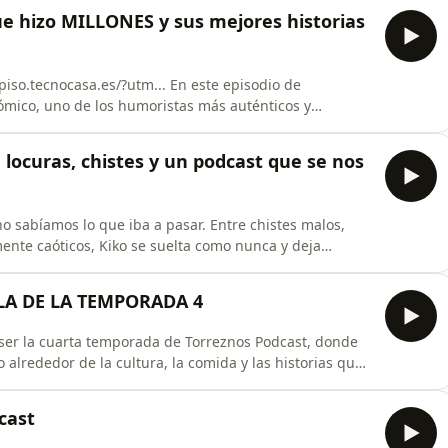
 que hizo MILLONES y sus mejores historias
.es/?utm... En este episodio de
mico, uno de los humoristas más auténticos y
ilencios incómodos y momentos surrealistas que solo
 locuras, chistes y un podcast que se nos
 que iba a pasar. Entre chistes malos,
te caóticos, Kiko se suelta como nunca y deja
ro que no puedes dejar de escuchar. Desde la llamada
o de los momentos más sinceros hablando de su madre,
LA DE LA TEMPORADA 4
 ser la cuarta temporada de Torreznos Podcast, donde
alrededor de la cultura, la comida y las historias que
cast