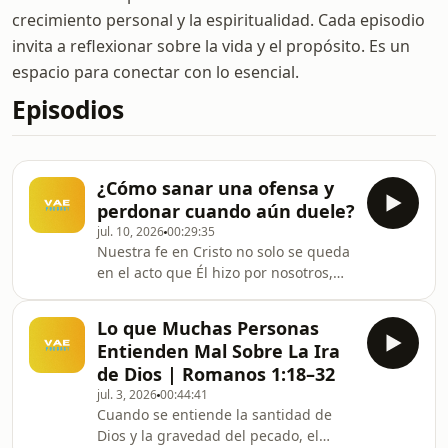
crecimiento personal y la espiritualidad. Cada episodio
invita a reflexionar sobre la vida y el propósito. Es un
espacio para conectar con lo esencial.
Episodios
¿Cómo sanar una ofensa y
perdonar cuando aún duele?
jul. 10, 2026
00:29:35
Nuestra fe en Cristo no solo se queda
en el acto que Él hizo por nosotros,
sino que ahora nos impulsa, nos
inspira y nos desafía a extender
Lo que Muchas Personas
perdón a otros también. Aunque
Entienden Mal Sobre La Ira
duela, estamos llamados a amar como
de Dios | Romanos 1:18–32
Cristo amó. Nuestra madurez
jul. 3, 2026
00:44:41
espiritual puede llegar a ser
Cuando se entiende la santidad de
obstaculizada por nuestra negativa a
Dios y la gravedad del pecado, el
perdonar y a buscar esta sanidad.Haz