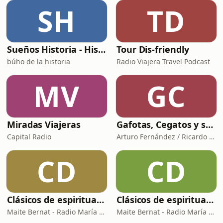
SH
TD
Sueños Historia - Histórico Podcast de historia relajada para dormir
Tour Dis-friendly
búho de la historia
Radio Viajera Travel Podcast
MV
GC
Miradas Viajeras
Gafotas, Cegatos y sus Aparatos - Podcast
Capital Radio
Arturo Fernández / Ricardo Abad
CD
CD
Clásicos de espiritualidad: El arte de aprovechar nuestras faltas
Clásicos de espiritualidad: El combate espiritual
Maite Bernat - Radio María España
Maite Bernat - Radio María ESP