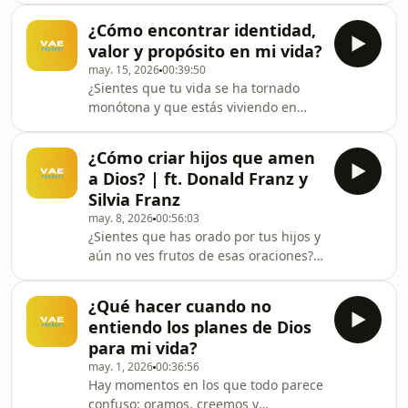
Su gloria.Suscríbete para recibir las
con Dios? Hebreos 12 nos enseña que
notas de los episodios de VAE Podca
¿Cómo encontrar identidad,
existen pesos y pecados que pueden
valor y propósito en mi vida?
obstaculizar nuestra vida espiritual,
may. 15, 2026
00:39:50
pero también nos muestra cómo
¿Sientes que tu vida se ha tornado
perseverar y correr con fidelidad la
monótona y que estás viviendo en
carrera que Dios puso delante de
piloto automático? Creo que uno de
nosotros.Suscríbete para recibir las
los peligros de vivir en piloto
notas de los episodios de VAE Podcast
¿Cómo criar hijos que amen
automático es olvidar que fuimos
con el siguie
a Dios? | ft. Donald Franz y
creados con un propósito mucho más
Silvia Franz
grande de lo que imaginamos. Dios
may. 8, 2026
00:56:03
nos creó con una misión específica, y
¿Sientes que has orado por tus hijos y
la realidad es que, cuando Dios pensó
aún no ves frutos de esas oraciones?
en nosotros, fuimos Su plan A y no un
En este episodio estaremos junto a los
plan B, porque para Dios no existe un
pastores Donald Franz y Silvia Franz,
plan B.Susc
¿Qué hacer cuando no
quienes se han tomado el tiempo
entiendo los planes de Dios
para compartir herramientas
para mi vida?
prácticas sobre cómo orar por
may. 1, 2026
00:36:56
nuestros hijos y en qué promesas de
Hay momentos en los que todo parece
Dios podemos descansar mientras
confuso: oramos, creemos y