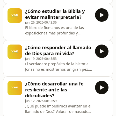
evangelio deja de ser solo una buena
clic en el enlace para obtener el
noticia y se convierte en la mejor
cuestionario: https://drive
¿Cómo estudiar la Biblia y
noticia jamás escuchada: Jesús recibió
evitar malinterpretarla?
el juicio que la humanidad merecía
jun. 26, 2026
00:43:36
para que pudiera recibir la gracia que
El libro de Romanos es una de las
nunca podría ganar.Suscríbete para
exposiciones más profundas y
recibir las notas de los episodios de
completas del evangelio en toda la
VAE Podcast con el siguiente
Biblia. En sus primeros diecisiete
link:https://volviendoalaesencia.myflodesk.co
¿Cómo responder al llamado
versículos, el apóstol Pablo no solo se
de Dios para mi vida?
presenta a sí mismo, sino que
jun. 19, 2026
00:45:53
también introduce los temas
El verdadero propósito de la historia
principales que desarrollará a lo largo
Jonás no es mostrarnos un gran pez,
de toda la carta: la identidad del
sino revelarnos a un Dios
creyente, la centralidad de Cristo, la
inmensamente misericordioso. Es una
gracia de Dios, la misión de anunciar
¿Cómo desarrollar una fe
historia que nos enseña la
el evangelio y la
resiliente ante las
profundidad del amor de Dios por Su
dificultades?
creación, Su compasión por los
jun. 12, 2026
00:32:59
perdidos y Su paciencia inagotable
¿Qué puede impedirnos avanzar en el
con nosotros, aun cuando insistimos
llamado de Dios? Valorar demasiado
en seguir nuestro propio camino y