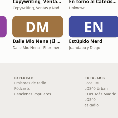
Copywriting, Ventas y Nada que perder
En torno al Catecismo
Copywriting, Ventas y Nada que Perder
Unknown
DM
EN
Dalle Mio Nena (El primer podcast rural de España)
Estúpido Nerd
Dalle Mio Nena - El primer podcast rural de España
Juandapo y Diego
EXPLORAR
POPULARES
Emisoras de radio
Loca FM
Pódcasts
LOS40 Urban
Canciones Populares
COPE Más Madrid
LOS40
esRadio