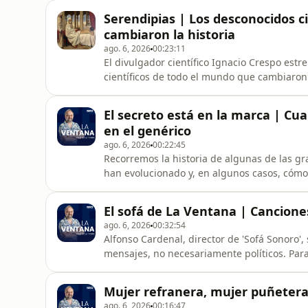
comienza la investigación del origen de ese 
Serendipias | Los desconocidos c
perfil del pirómano. Este j
cambiaron la historia
ago. 6, 2026
00:23:11
El divulgador científico Ignacio Crespo est
científicos de todo el mundo que cambiaron l
reconocimiento merecido. En este episodio,
mundo árabe de la mano del arqueólogo y d
El secreto está en la marca | Cu
en el genérico
ago. 6, 2026
00:22:45
Recorremos la historia de algunas de las 
han evolucionado y, en algunos casos, cómo
hablamos de las marcas con un nombre tan 
usado para el genérico.
El sofá de La Ventana | Cancion
ago. 6, 2026
00:32:54
Alfonso Cardenal, director de 'Sofá Sonoro'
mensajes, no necesariamente políticos. Par
The Boss,&nbsp;Bruce Springsteen.
Mujer refranera, mujer puñetera
ago. 6, 2026
00:16:47