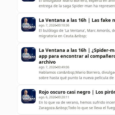
El divulgador Mario Borrero, experto en an
entrega de la saga Spider-man ha represent
qué la gente sigue padeciendo aracnofobia,
pensamos.
La Ventana a las 16h | Las fake n
ago. 7, 2026
00:10:36
El bulólogo de 'La Ventana', Marc Amorós, de
migratoria en Ceuta.&nbsp;
La Ventana a las 16h | ¿Spider-m
app para encontrar al compañero 
archivo
ago. 7, 2026
00:49:06
Hablamos con&nbsp;Mario Borrero, divulga
sobre hasta qué punto la nueva película de
comenta las fake news más viralizadas de 
doMATE, nos explica cómo se le ocurrió dis
Rojo oscuro casi negro | Los pir
piso. Silvia Muelas bucea en
ago. 6, 2026
00:20:11
En lo que va de verano, hemos sufrido incen
Zaragoza.&nbsp;Todo lo que se lleva el fue
salvar vidas, proteger los municipios, frenar