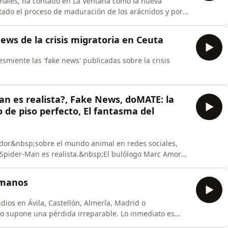
imales, ha contado en La Ventana como la nueva
ado el proceso de maduración de los arácnidos y por
 pese a ser animales menos peligrosos de lo que
ews de la crisis migratoria en Ceuta
smiente las 'fake news' publicadas sobre la crisis
an es realista?, Fake News, doMATE: la
de piso perfecto, El fantasma del
dor&nbsp;sobre el mundo animal en redes sociales,
 Spider-Man es realista.&nbsp;El bulólogo Marc Amorós
la semana. Arnau Bernabéu, cofundador de&nbsp;la app
eñar esta aplicación para encontrar compañeros de
ómanos
dios en Ávila, Castellón, Almería, Madrid o
go supone una pérdida irreparable. Lo inmediato es
 el avance de las llamas. Pero, casi en paralelo,