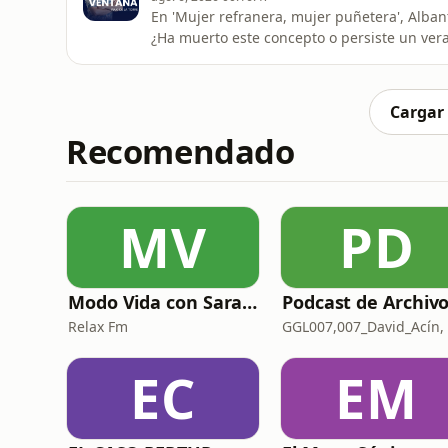
En 'Mujer refranera, mujer puñetera', Alban
¿Ha muerto este concepto o persiste un ver
'Keep It Cutre'.
Cargar
Recomendado
MV
PD
Modo Vida con Sara Manzaneque
Relax Fm
EC
EM