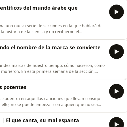
fuego. Y, a veces, en estas investigaciones emerge el
ientíficos del mundo árabe que
rena una nueva serie de secciones en la que hablará de
a historia de la ciencia y no recibieron el
 Ignacio recupera algunas figuras importantes del
ivulgador Mikel Herrán.
ando el nombre de la marca se convierte
grandes marcas de nuestro tiempo: cómo nacieron, cómo
 murieron. En esta primera semana de la sección,
representativo que se ha convertido en el término
es potentes
, se adentra en aquellas canciones que llevan consigo
a ello, no se puede empezar con alguien que no sea
 | El que canta, su mal espanta