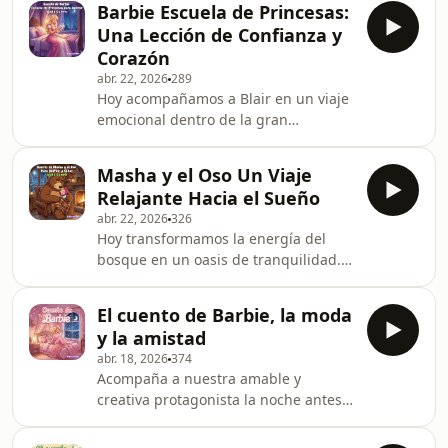
Barbie Escuela de Princesas:
gusta apagar la luz a la hora de
Una Lección de Confianza y
dormir, este episodio es para ustedes.
Corazón
Nuestro amigo Pico, un lorito muy
abr. 22, 2026
289
colorido, está a punto de descubrir un
Hoy acompañamos a Blair en un viaje
secreto maravilloso que solo se puede
emocional dentro de la gran
ver cuando todo se queda a oscuras.
academia. Un episodio diseñado para
Pónganse cómodos, respiren
trabajar la autoestima, la amistad y la
profundo, y escu
Masha y el Oso Un Viaje
relajación a través de una narrativa
Relajante Hacia el Sueño
suave y emotiva. Sin sonidos
abr. 22, 2026
326
estridentes, perfecto para la
Hoy transformamos la energía del
transición al sueño profundo. ✨ Lee el
bosque en un oasis de tranquilidad.
cuento completo y mira las mágicas
Acompaña a Masha y a su protector
ilustraciones en nuestro blog:
amigo en una noche de calma
https://educatiles.com/barbie-
El cuento de Barbie, la moda
profunda junto a la chimenea. Este
escuela-de-princesas-cuento-i
y la amistad
episodio está especialmente diseñado
abr. 18, 2026
374
sin sonidos bruscos, usando
Acompaña a nuestra amable y
frecuencias de voz y ritmos narrativos
creativa protagonista la noche antes
que relajan el sistema nervioso de los
del desfile de modas más grande del
más pequeños. Ideal para escuchar
año. Cuando su mejor amiga Teresa