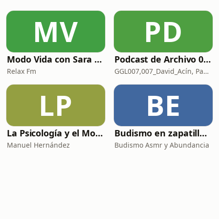
MV
PD
Modo Vida con Sara Manzaneque
Podcast de Archivo 007
Relax Fm
GGL007,007_David_Acín, Pablo_Ortega, 58, AlbertoBond y Claalc
LP
BE
La Psicología y el Modelo Parcuve®
Budismo en zapatillas, El budismo sin sermones
Manuel Hernández
Budismo Asmr y Abundancia