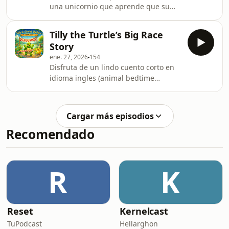
una unicornio que aprende que su
magia interior siempre está presente,
incluso en los días grises y tristes.Si
Tilly the Turtle’s Big Race
te gusto este cuento en ingles,
Story
puedes leerlo y ver mas en cuentos
ene. 27, 2026
154
de unicornios para niñas
Disfruta de un lindo cuento corto en
idioma ingles (animal bedtime
stories), ideal para dormir y practicar
ingles al mismo tiempo.
Cargar más episodios
Recomendado
R
K
Reset
Kernelcast
TuPodcast
Hellarghon