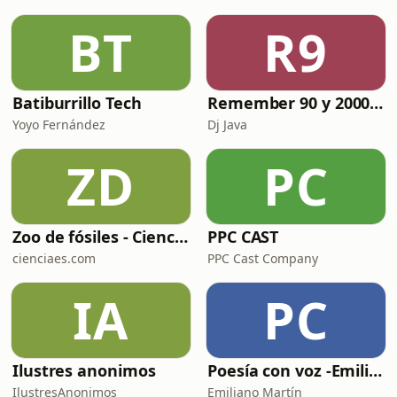
BT
R9
Batiburrillo Tech
Remember 90 y 2000 en PLAY WITH ME by Dj Java
Yoyo Fernández
Dj Java
ZD
PC
Zoo de fósiles - Cienciaes.com
PPC CAST
cienciaes.com
PPC Cast Company
IA
PC
Ilustres anonimos
Poesía con voz -Emiliano Martín- Podcasts
IlustresAnonimos
Emiliano Martín