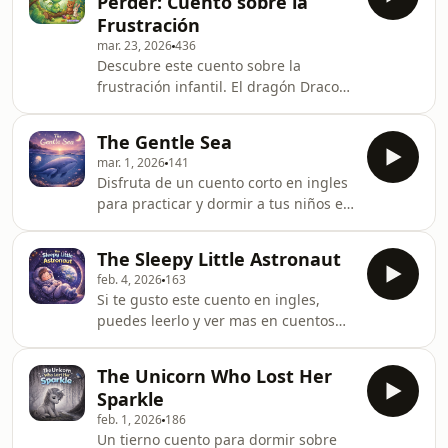
Perder: Cuento sobre la
huevo gigante al que le encantaban
Frustración
las alturas y disfrutar de las mejores
mar. 23, 2026
436
vistas del reino. Sin embargo, un
Descubre este cuento sobre la
accidente inesperado lo hará caer del
frustración infantil. El dragón Draco
gran muro del castillo.Descubre cómo
enseñará a tus niños a perder sin
todos los hombres del rey y una ami
hacer berrinches.Lleva la magia de
The Gentle Sea
este cuento a la vida real. En
mar. 1, 2026
141
educatiles.com encontrarás los
Disfruta de un cuento corto en ingles
mejores materiales didácticos para
para practicar y dormir a tus niños en
fomentar la creatividad, la paciencia y
casa.
el aprendizaje de tus hijos. Haz clic
aquí para explorar todas las opciones
The Sleepy Little Astronaut
y darles las mejores herramientas
feb. 4, 2026
163
para su desarrol
Si te gusto este cuento en ingles,
puedes leerlo y ver mas en cuentos
en ingles del espacio para niños
The Unicorn Who Lost Her
Sparkle
feb. 1, 2026
186
Un tierno cuento para dormir sobre