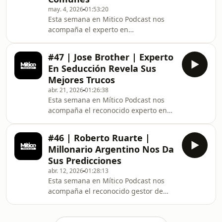
may. 4, 2026
01:53:20
de Registro a
Esta semana en Mitico Podcast nos
Exnesshttps://one.exnessonelink.com/a/o3z329vuw5
acompaña el experto en
Exnesshttps://youtu.be/ugJmhjv3BmQ?
Ciberseguridad Alberto Pietrobon
si=VjNkt0ffqPcRlJBnLink de Regist
quien nos cuenta como evitar que te
#47 | Jose Brother | Experto
roben tus criptomonedas, cuales son
En Seducción Revela Sus
las habituales estafas en mercado
Mejores Trucos
pago, como negocio con hackers
abr. 21, 2026
01:26:38
rusos, que hay en la dark web y
Esta semana en Mítico Podcast nos
muchas cosas más. Link de Registro a
acompaña el reconocido experto en
Exnesshttps://one.exnessonelink.com/a/o3z329vuw5
seducción Jose Brother que nos
Exnesshttps://youtu.be/ugJmhjv3BmQ?
cuenta cuales son los errores que
si=VjNkt0ffq
#46 | Roberto Ruarte |
comenten los hombres a la hora de
Millonario Argentino Nos Da
encarar una mujer, como convertirse
Sus Predicciones
en un hombre de alto valor, cuanta
abr. 12, 2026
01:28:13
plata con seducción y muchas cosas
Esta semana en Mítico Podcast nos
más. Link de Registro a
acompaña el reconocido gestor de
Exnesshttps://one.exnessonelink.com/a/o3z329vuw5
capitales de los mayores Billonarios
Exnesshttps://youtu.be/ugJmhjv3BmQ?
de Argentina y Mexico Roberto
si=VjNkt0ff