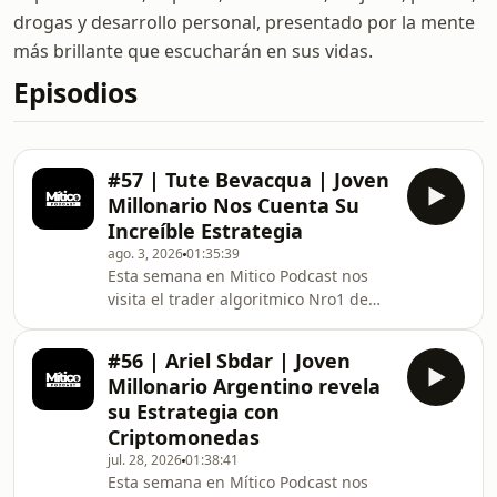
drogas y desarrollo personal, presentado por la mente
más brillante que escucharán en sus vidas.
Episodios
#57 | Tute Bevacqua | Joven
Millonario Nos Cuenta Su
Increíble Estrategia
ago. 3, 2026
01:35:39
Esta semana en Mitico Podcast nos
visita el trader algoritmico Nro1 de
Latinoamerica, quien nos cuenta:
¿Que es el trading algoritmico?, como
#56 | Ariel Sbdar | Joven
arrancó a operar, ¿Por qué está en
Millonario Argentino revela
contra de los vende cursos? y muchas
su Estrategia con
cosas más.Instragram Tute
Criptomonedas
Bevacqua:https://www.instagram.com/tutebevacqua
jul. 28, 2026
01:38:41
a
Esta semana en Mítico Podcast nos
Exness:https://one.exnesstrack.org/a/o3z329vuw5Tut