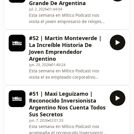
Grande De Argentina
exchanges te pueden liquidar una
jul. 2, 2026
01:44:04
operación en ganancia y muchas
Esta semana en Mítico Podcast nos
cosas más. Registro a
visita el joven empresario de relojes
Exness:https://one.exnesstrack.org/a/o3z329vuw5Tut
Matias Islas, quien nos cuenta como
Exnesshttps://youtu.be/ugJmhjv3BmQ?
los relojes pueden ser una buena
si=VjNkt0
#52 | Martin Monteverde |
inversión, como arrancó
La Increíble Historia De
comercializando antigüedades a sus
Joven Emprendedor
14 años y como ahora tiene 18
Argentino
empleados a sus 18 años.Registro a
jun. 29, 2026
01:49:24
Exness:https://one.exnesstrack.org/a/o3z329vuw5Tut
Esta semana en Mítico Podcast nos
Exnesshttps://youtu.be/ugJmhjv3BmQ?
visita el ex empleado corporativo
si=VjNkt0ffqPcRlJBn#Mitico #Relojes
transformado en reconocido
#Rolex
inversionista y creador de contenido
#51 | Maxi Leguizamo |
Martin Monteverde que nos explica la
Reconocido Inversionista
diferencia entre emprender y ser
Argentino Nos Cuenta Todos
empleado, porque la burbuja del
Sus Secretos
mercado financiero está apunto de
jun. 7, 2026
02:01:33
explotar, su postura para con Bitcoin y
Esta semana en Mítico Podcast nos
muchas cosas más. #Mitico #Criptos
acompaña el reconocido Inversionista
#Bitcoin