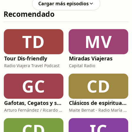
Ruarte, quien nos cuenta como
Cargar más episodios
manejar mas de 100 Millones de
Recomendado
Dolares, sus predicciones de precio
para Bitcoin, Oro y Plata, cuanto es lo
máximo que gano en una operación y
muchas cosas mas.Link de Registro a
TD
MV
Exnesshttps://one.exnessonelink.com/a/o3z329vuw5
E
Tour Dis-friendly
Miradas Viajeras
Radio Viajera Travel Podcast
Capital Radio
GC
CD
Gafotas, Cegatos y sus Aparatos - Podcast
Clásicos de espiritualidad: El arte de aprovechar nuestras faltas
Arturo Fernández / Ricardo Abad
Maite Bernat - Radio María España
CD
IC