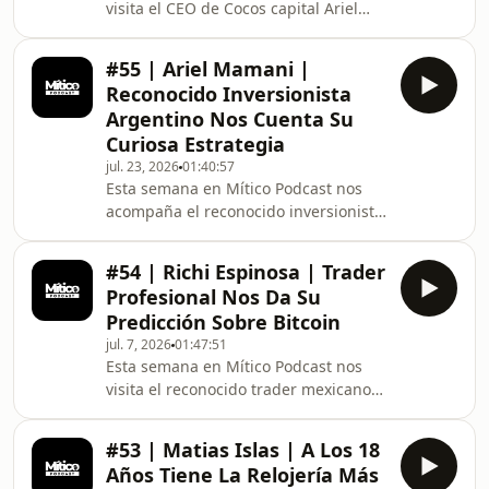
visita el CEO de Cocos capital Ariel
Exnesshttps://youtu.be/ugJmhjv3BmQ?
Sbdar que nos cuenta como es llevar
si=VjNkt0ff
una empresa con 260 empleados y
#55 | Ariel Mamani |
mas de 2.000.000 de usuarios en todo
Reconocido Inversionista
el país, porque cree que Micro
Argentino Nos Cuenta Su
Strategy es un esquema Ponzi, como
Curiosa Estrategia
compro un banco y muchas cosas
jul. 23, 2026
01:40:57
mas. Registro a
Esta semana en Mítico Podcast nos
Exness:https://one.exnesstrack.org/a/o3z329vuw5Tut
acompaña el reconocido inversionista
Exnesshttps://youtu.be/ugJmhjv3BmQ?
argentino Ariel Mamani creador de la
si=VjNkt0ffqPcRlJBn#
empresa Inverarg. Que nos cuenta,
#54 | Richi Espinosa | Trader
como arrancó en las inversiones,
Profesional Nos Da Su
como divide su portafolio, si llegamos
Predicción Sobre Bitcoin
al piso de BTC y muchas cosas mas.
jul. 7, 2026
01:47:51
Registro a
Esta semana en Mítico Podcast nos
Exness:https://one.exnesstrack.org/a/o3z329vuw5Tut
visita el reconocido trader mexicano
Exness:https://youtu.be/ugJmhjv3BmQ?
Richi Espinosa que nos cuenta su
si=VjNkt0ffqPcRlJBn#Mitico #Criptos
estrategia que le genera un 400% de
#Bitcoin
#53 | Matias Islas | A Los 18
retorno, como salió de la pobreza
Años Tiene La Relojería Más
extrema a vivir del trading, porque los