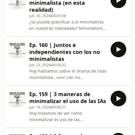
minimalista (en esta
constantemente inestable de un país
realidad)
latinoamericano. Podés ver la
jun. 30, 2026
00:05:58
transcripción
¿Se puede planificar a lo minimalista
en ⁠⁠⁠⁠⁠⁠⁠⁠⁠⁠⁠⁠www.minimalismoreal.com.arAhora
en nuestras realidades? Minimalismo
también podemos intercambiar ideas
real es un podcast que intenta dar
a través del
cuenta de un minimalismo en medio
correo: ⁠⁠⁠⁠⁠⁠⁠⁠⁠⁠⁠⁠hola@minimalismoreal.com.ar⁠⁠⁠⁠⁠⁠⁠⁠⁠⁠⁠⁠⁠⁠⁠⁠⁠⁠⁠⁠⁠⁠⁠⁠Mús
Ep. 160 | Juntos e
de la incertidumbre de la economía
independientes con los no
constantemente inestable de un país
minimalistas
latinoamericano. Podés ver la
jun. 23, 2026
00:04:32
transcripción
Hoy hablamos sobre el drama de todo
en ⁠⁠⁠⁠⁠⁠⁠⁠⁠⁠⁠⁠www.minimalismoreal.com.arAhora
minimalista...vivir con no
también podemos intercambiar ideas
minimalistas. Minimalismo real es un
a través del
podcast que intenta dar cuenta de un
correo: ⁠⁠⁠⁠⁠⁠⁠⁠⁠⁠⁠⁠hola@minimalismoreal.com.ar
Ep. 159 | 3 maneras de
minimalismo en medio de la
minimalizar el uso de las IAs
incertidumbre de la economía
jun. 16, 2026
00:06:27
constantemente inestable de un país
Hoy tratamos de ver cómo
latinoamericano. Podés ver la
minimalizar el uso de las
transcripción
IAs.Minimalismo real es un podcast
en ⁠⁠⁠⁠⁠⁠⁠⁠⁠⁠⁠⁠www.minimalismoreal.com.arAhora
que intenta dar cuenta de un
también podemos intercambiar ideas