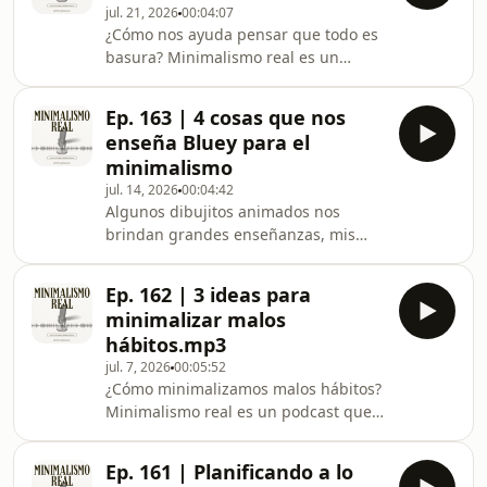
correo: ⁠⁠⁠⁠⁠⁠⁠⁠⁠⁠⁠⁠hola@minimalismoreal
jul. 21, 2026
00:04:07
latinoamericano. Podés ver la
¿Cómo nos ayuda pensar que todo es
transcripción
basura? Minimalismo real es un
en ⁠⁠⁠⁠⁠⁠⁠⁠⁠⁠⁠⁠www.minimalismoreal.com.arAhora
podcast que intenta dar cuenta de un
también podemos intercambiar ideas
minimalismo en medio de la
a través del
Ep. 163 | 4 cosas que nos
incertidumbre de la economía
correo: ⁠⁠⁠⁠⁠⁠⁠⁠⁠⁠⁠⁠hola@minimalismoreal.com.ar⁠⁠⁠⁠⁠⁠⁠
enseña Bluey para el
constantemente inestable de un país
minimalismo
latinoamericano. Podés ver la
jul. 14, 2026
00:04:42
transcripción
Algunos dibujitos animados nos
en ⁠⁠⁠⁠⁠⁠⁠⁠⁠⁠⁠⁠www.minimalismoreal.com.arAhora
brindan grandes enseñanzas, mis
también podemos intercambiar ideas
querido Jedis (nada que ver con nada
a través del
esto pero quedaba bueno).
correo: ⁠⁠⁠⁠⁠⁠⁠⁠⁠⁠⁠⁠hola@minimalismoreal.com.ar⁠⁠⁠⁠⁠⁠⁠⁠⁠⁠⁠⁠⁠⁠⁠⁠⁠⁠⁠
Ep. 162 | 3 ideas para
Minimalismo real es un podcast que
minimalizar malos
intenta dar cuenta de un
hábitos.mp3
minimalismo en medio de la
jul. 7, 2026
00:05:52
incertidumbre de la economía
¿Cómo minimalizamos malos hábitos?
constantemente inestable de un país
Minimalismo real es un podcast que
latinoamericano. Podés ver la
intenta dar cuenta de un
transcripción
minimalismo en medio de la
en ⁠⁠⁠⁠⁠⁠⁠⁠⁠⁠⁠⁠www.minimalismoreal.com.arAhora
Ep. 161 | Planificando a lo
incertidumbre de la economía
también podemos intercambiar id