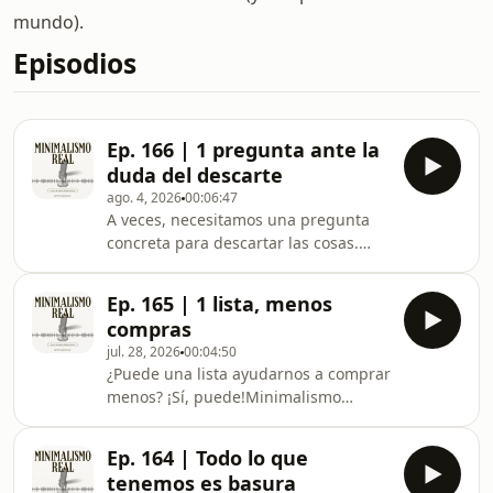
mundo).
Episodios
Ep. 166 | 1 pregunta ante la
duda del descarte
ago. 4, 2026
00:06:47
A veces, necesitamos una pregunta
concreta para descartar las cosas.
Minimalismo real es un podcast que
intenta dar cuenta de un
Ep. 165 | 1 lista, menos
minimalismo en medio de la
compras
incertidumbre de la economía
jul. 28, 2026
00:04:50
constantemente inestable de un país
¿Puede una lista ayudarnos a comprar
latinoamericano. Podés ver la
menos? ¡Sí, puede!Minimalismo
transcripción
real es un podcast que intenta dar
en ⁠⁠⁠⁠⁠⁠⁠⁠⁠⁠⁠⁠www.minimalismoreal.com.arAhora
cuenta de un minimalismo en medio
también podemos intercambiar ideas
Ep. 164 | Todo lo que
de la incertidumbre de la economía
a través del
tenemos es basura
constantemente inestable de un país