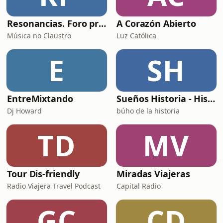
Resonancias. Foro profesional de instrumentos musicais
A Corazón Abierto
Música no Claustro
Luz Católica
E
SH
EntreMixtando
Sueños Historia - Histórico Podcast de historia relajada para dormir
Dj Howard
búho de la historia
TD
MV
Tour Dis-friendly
Miradas Viajeras
Radio Viajera Travel Podcast
Capital Radio
GC
CD