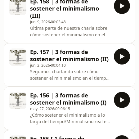
Ep. 158 | 3 formas de
minimalismo en medio de la
a través del correo: ⁠⁠⁠⁠⁠⁠⁠⁠⁠⁠⁠⁠hola@minimal
sostener el minimalismo
incertidumbre de la economía
(III)
constantemente inestable de un país
jun. 9, 2026
00:03:48
latinoamericano. Podés ver la
Última parte de nuestra charla sobre
transcripción
cómo sostener el minimalismo en el
en ⁠⁠⁠⁠⁠⁠⁠⁠⁠⁠⁠⁠www.minimalismoreal.com.arAhora
tiempo. Minimalismo real es un
también podemos intercambiar ideas
podcast que intenta dar cuenta de un
a través del
Ep. 157 | 3 formas de
minimalismo en medio de la
correo: ⁠⁠⁠⁠⁠⁠⁠⁠⁠⁠⁠⁠hola@minimalismoreal.com.ar⁠⁠⁠⁠⁠⁠⁠
sostener el minimalismo (II)
incertidumbre de la economía
jun. 2, 2026
00:04:10
constantemente inestable de un país
Seguimos charlando sobre cómo
latinoamericano. Podés ver la
sostener el minimalismo en el tiempo.
transcripción
Minimalismo real es un podcast que
en ⁠⁠⁠⁠⁠⁠⁠⁠⁠⁠⁠⁠www.minimalismoreal.com.arAhora
intenta dar cuenta de un
también podemos intercambiar ideas
Ep. 156 | 3 formas de
minimalismo en medio de la
a través del correo: ⁠⁠⁠⁠⁠⁠⁠⁠⁠⁠⁠⁠hola@mini
sostener el minimalismo (I)
incertidumbre de la economía
may. 27, 2026
00:06:15
constantemente inestable de un país
¿Cómo sostener el minimalismo a lo
latinoamericano. Podés ver la
largo del tiempo?Minimalismo real es
transcripción
un podcast que intenta dar cuenta de
en ⁠⁠⁠⁠⁠⁠⁠⁠⁠⁠⁠⁠www.minimalismoreal.com.arAhora
un minimalismo en medio de la
también podemos intercambiar ideas
Ep. 155 I 1 forma de