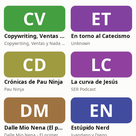
CV
ET
Copywriting, Ventas y Nada que perder
En torno al Catecismo
Copywriting, Ventas y Nada que Perder
Unknown
CD
LC
Crónicas de Pau Ninja
La curva de Jesús
Pau Ninja
SER Podcast
DM
EN
Dalle Mio Nena (El primer podcast rural de España)
Estúpido Nerd
Dalle Mio Nena - El primer podcast rural de España
Juandapo y Diego