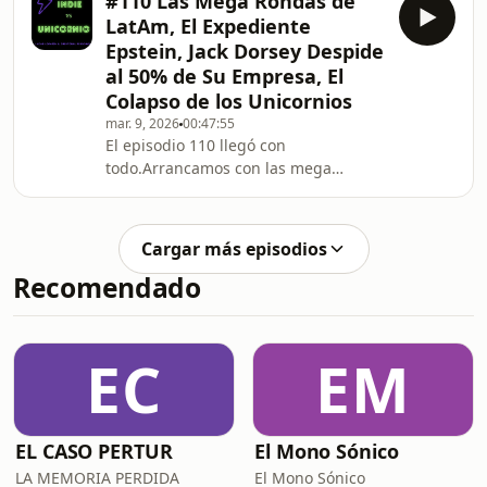
#110 Las Mega Rondas de
atraer inversión al país, con Milei
LatAm, El Expediente
como figura central y JP Morgan como
Epstein, Jack Dorsey Despide
gran protagonista detrás de escena.
al 50% de Su Empresa, El
¿Es el comienzo de algo real o
Colapso de los Unicornios
simplemente otro mini Davos que no
se traduce en dólares concretos?
mar. 9, 2026
00:47:55
El episodio 110 llegó con
Después nos metemos en algo que
todo.Arrancamos con las mega
muy poca gente está mirando de
rondas de funding que sacudieron a
cerca: l
Latinoamérica: Pomelo, Wallah, Kavak
y Tappi levantaron cientos de
Cargar más episodios
millones, pero no todas las noticias
Recomendado
son buenas. Merama y BetterFly, dos
unicornios que prometían
revolucionar la región, enfrentan una
realidad muy diferente a la que
EC
EM
vendieron.Después nos metemos en
el expediente más explosivo del
momento: l
EL CASO PERTUR
El Mono Sónico
LA MEMORIA PERDIDA
El Mono Sónico