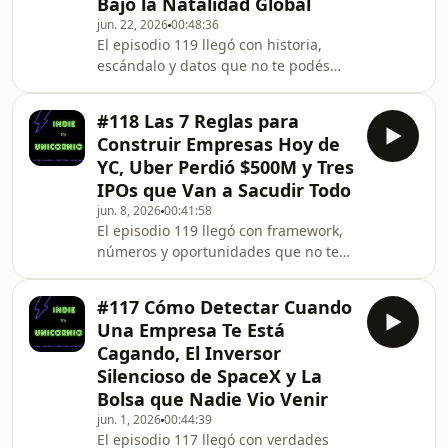
el 94% del mismo resultado. Meta,
Bajó la Natalidad Global
Uber y Walmart ya están limitando el
jun. 22, 2026
00:48:36
uso de AI de sus empleados. Y p
El episodio 119 llegó con historia,
escándalo y datos que no te podés
perder.Arrancamos con el hito más
grande del momento: Elon Musk se
#118 Las 7 Reglas para
convirtió en el primer trillonario de la
Construir Empresas Hoy de
historia. SpaceX salió pública a 2.3
YC, Uber Perdió $500M y Tres
trillones de dólares y lo puso en una
IPOs que Van a Sacudir Todo
categoría donde nadie más existe.
jun. 8, 2026
00:41:58
Lucas lo dijo mejor que nadie: él está
El episodio 119 llegó con framework,
más cerca de Larry Page que Larry
números y oportunidades que no te
Page de Elon. Un número que no
podés perder.Arrancamos con lo más
tiene sen
accionable del episodio: los 7
#117 Cómo Detectar Cuando
principios de Y Combinator para
Una Empresa Te Está
construir una empresa en la era AI.
Cagando, El Inversor
No es AI como herramienta, es AI
Silencioso de SpaceX y La
como sistema operativo de toda la
Bolsa que Nadie Vio Venir
organización. Loops cerrados en cada
proceso, empresas legibles para los
jun. 1, 2026
00:44:39
El episodio 117 llegó con verdades
modelos, fábricas de software donde