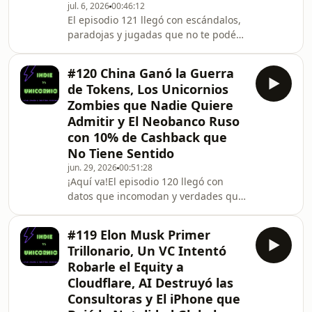
jul. 6, 2026
00:46:12
El episodio 121 llegó con escándalos,
paradojas y jugadas que no te podés
perder.Elon Musk, el mayor promotor
de la AI del mundo, le puso un techo
#120 China Ganó la Guerra
de 200 dólares por semana a cada
de Tokens, Los Unicornios
empleado de Tesla para gastar en
Zombies que Nadie Quiere
tokens. Su argumento: después de
Admitir y El Neobanco Ruso
ese límite, el gasto es puro
con 10% de Cashback que
desperdicio. Una decisión que va
contra toda la narrativa del token
No Tiene Sentido
maxing y que debería leer cualquier
jun. 29, 2026
00:51:28
empresa antes de abri
¡Aquí va!El episodio 120 llegó con
datos que incomodan y verdades que
nadie quiere decir en voz
alta.Arrancamos con el tema que más
#119 Elon Musk Primer
horas mentales le está consumiendo
Trillonario, Un VC Intentó
a Lucas: la guerra de tokens.
Robarle el Equity a
DeepSeek, el modelo open source
Cloudflare, AI Destruyó las
chino, cuesta 40 veces menos que
Consultoras y El iPhone que
Anthropic para hacer inferencia con