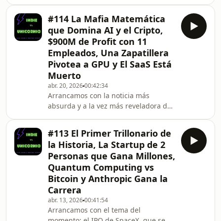
filtro.ASML es la empresa holandesa
que hace posible fabricar chips y por
#114 La Mafia Matemática
ende toda la AI moderna. Nació
que Domina AI y el Cripto,
dentro de Philips, que la dejó ir sin
$900M de Profit con 11
entender lo que tenía. Hoy vale 20
Empleados, Una Zapatillera
veces más que su propia casa madre.
Pivotea a GPU y El SaaS Está
La peor desinversión corporativa de la
historia.También hablamos de la
Muerto
biografía no oficial de Anthropic: por
abr. 20, 2026
00:42:34
qué Dario
Arrancamos con la noticia más
absurda y a la vez más reveladora del
momento: Allbirds, la famosa marca
de zapatillas sustentables que era el
#113 El Primer Trillonario de
calzado favorito de los VCs de San
la Historia, La Startup de 2
Francisco, anunció que vende toda su
Personas que Gana Millones,
línea de calzado y se convierte en una
Quantum Computing vs
empresa de infraestructura de AI con
Bitcoin y Anthropic Gana la
GPU as a Service. La bolsa lo celebró
con una suba de 500% en un solo día.
Carrera
No importa si tiene sentido. Importa
abr. 13, 2026
00:41:54
Arrancamos con el tema del
momento: el IPO de SpaceX, que se