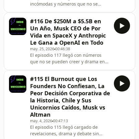
incómodas y números que no se
los humanos definen
pueden creer.Arrancamos con Antonio
Gracia, el inversor más silencioso y
#116 De $250M a $5.5B en
más importante de SpaceX. Fue el
Un Año, Musk CEO de Por
primero en poner plata cuando Elon
Vida en SpaceX y Anthropic
lo necesitaba y nunca paró. Hoy tiene
Le Gana a OpenAI en Todo
el 4% de la compañía. Si el IPO sale a
may. 25, 2026
00:46:38
2 trillones, se lleva 100 billones solo
El episodio 117 llegó con números
en carry. El mayor retorno en dólares
que no se pueden creer y drama en
de cualquier inversor en la historia, h
las grandes ligas del tech. Leopold
Aschenbrenner tiene 24 años,
#115 El Burnout que Los
convirtió 250 millones en 5.5 billones
Founders No Confiesan, La
en un solo año apostando a la
Peor Decisión Corporativa de
infraestructura de AI. Ahora hizo el
la Historia, Chile y Sus
giro que nadie esperaba: apostó
Unicornios Caídos, Musk vs
contra Nvidia, Oracle y TSMC con puts
masivos. Su mensaje es claro — el
Altman
mercado está a punto de explotar.
may. 4, 2026
00:47:13
SpaceX presentó su S1.
El episodio 115 llegó cargado de
revelaciones, drama y debate sin