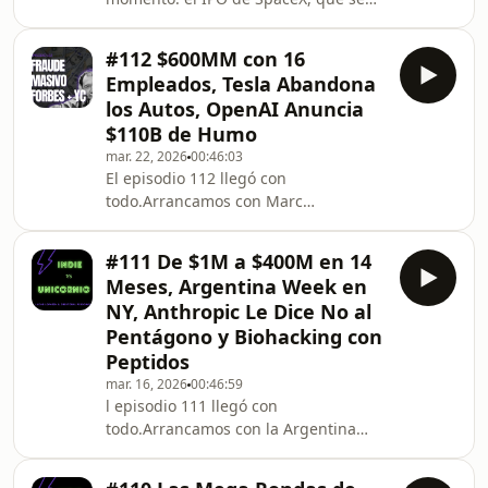
perfila como el más grande de la
historia con una valuación que podría
#112 $600MM con 16
llegar a los 2 trillones de dólares. Si
Empleados, Tesla Abandona
eso pasa, Elon Musk se convierte en el
los Autos, OpenAI Anuncia
primer trillonario de la historia y pasa
$110B de Humo
a ser CEO de dos de las diez
mar. 22, 2026
00:46:03
compañías más grandes del mundo al
El episodio 112 llegó con
mismo tiempo. Una locura sin
todo.Arrancamos con Marc
precedentes.Después nos metemos
Andreessen y su filosofía que divide
de lleno en la guerra e
aguas: nunca mira hacia adentro, no
#111 De $1M a $400M en 14
cree en la introspección y dice que
Meses, Argentina Week en
ninguna persona exitosa que conoce
NY, Anthropic Le Dice No al
la practica. Solo hacia adelante,
Pentágono y Biohacking con
siempre. Lo conectamos con una idea
Peptidos
fascinante sobre los horizontes de
tiempo como medida real del talento
mar. 16, 2026
00:46:59
l episodio 111 llegó con
ejecutivo: desde vendedores que
todo.Arrancamos con la Argentina
piensan en trimestres hasta esta
Week en Nueva York, el evento
organizado desde Cancillería para