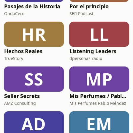
Pasajes de la Historia
Por el principio
OndaCero
SER Podcast
HR
LL
Hechos Reales
Listening Leaders
TrueStory
dpersonas radio
SS
MP
Seller Secrets
Mis Perfumes / Pablo Méndez
AMZ Consulting
Mis Perfumes Pablo Méndez
AD
EM