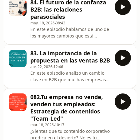
84. El futuro de la confanza
presencialidad vuelve a ganar valor.
B2B: las relaciones
Pero no vuelve como antes. No
parasociales
hablamos de recuperar ferias por
may. 19, 2026
08:42
inercia, stands impersonales o
En este episodio hablamos de uno de
comidas comerciales sin objetivo.
los mayores cambios que está
Hablamos de una nueva
viviendo el B2B: el futuro de la
presencialidad B2B: más selectiva,
confianza. Porque el problema hoy ya
más estratégica y mucho más
83. La importancia de la
no es la falta de información. Es el
conectada con la con
propuesta en las ventas B2B
exceso. Los compradores B2B están
abr. 22, 2026
12:46
saturados de contenido, opiniones,
En este episodio analizo un cambio
herramientas e impactos comerciales.
clave en B2B que muchas empresas
Y cuanto más información consumen,
aún no han entendido: la
más difícil les resulta tomar
combinación de indecisión + uso de
decisiones con seguridad. En este
082.Tu empresa no vende,
IA está frenando más ventas que la
contexto aparece un fen
venden tus empleados:
competencia. A partir de los insights
Estrategia de contenidos
de The Jolt Effect, desmontamos una
"Team-Led"
creencia peligrosa: No pierdes contra
mar. 18, 2026
10:17
otro proveedor Pierdes contra el "no
¿Sientes que tu contenido corporativo
hacer nada" El dato clave del libro lo
predica en el desierto? No es tu
deja claro: Entre el 40% y el 60% de