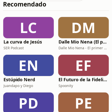
Recomendado
significa realmente orquestar los
ingresos. En qué se diferencia de
RevOps y del clásico "marketing +
ventas". Por qué es imprescindible en
LC
DM
un contexto donde los compradores
B2B solo
La curva de Jesús
Dalle Mio Nena (El primer podcast rural de España)
SER Podcast
Dalle Mio Nena - El primer podcast rural de España
EN
EF
Estúpido Nerd
El Futuro de la Fidelización
Juandapo y Diego
Spoonity
PD
PE