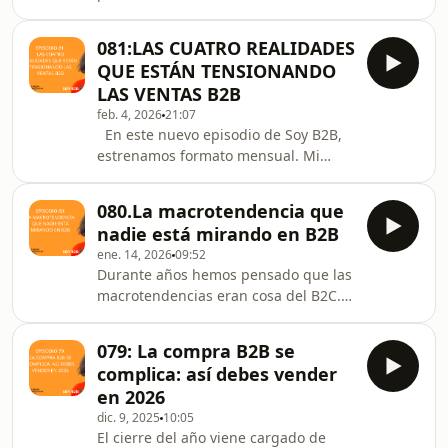
imaginación. En el contexto B2B
las opo
actual, la confianza es el factor
081:LAS CUATRO REALIDADES
número uno en la decisión de
QUE ESTÁN TENSIONANDO
compra, y esa confianza no se
LAS VENTAS B2B
construye con logotipos, sino con
feb. 4, 2026
21:07
personas. En este episodio
En este nuevo episodio de Soy B2B,
analizamos por qué el viejo modelo
estrenamos formato mensual. Mi
de "página de empresa" se queda
objetivo es que nos paremos a
corto. Los datos son claros: el 60% del
analizar las ideas y estrategias que
peso de la decisión de compra recae
080.La macrotendencia que
realmente van a marcar la diferencia
nadie está mirando en B2B
en la rentabilidad de tu negocio. Hoy
ene. 14, 2026
09:52
hablamos de cuatro macro-
Durante años hemos pensado que las
tendencias que están cambiando las
macrotendencias eran cosa del B2C.
reglas del juego. Si sientes que
Error. En este episodio hablo de cómo
vender es cada vez más complejo, no
la nostalgia está empezando a
es una sensación tuya: el mercado ha
079: La compra B2B se
impactar de lleno en el B2B y por qué,
mutado y estas son las r
complica: así debes vender
en un contexto de incertidumbre,
en 2026
saturación de contenidos e IA
dic. 9, 2025
10:05
generándolo todo, los compradores
El cierre del año viene cargado de
están buscando justo lo contrario: