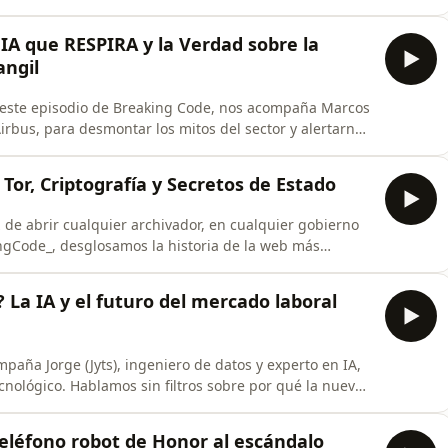
garaje en Austin hasta una biblioteca en San
 libertarios construyó un imperio oculto tras capas de
 IA que RESPIRA y la Verdad sobre la
angil
 este episodio de Breaking Code, nos acompaña Marcos
irbus, para desmontar los mitos del sector y alertarnos
tros sobre por qué el 90% de las brechas de seguridad
rror humano. Marcos nos revela cómo la Inteligencia
 Tor, Criptografía y Secretos de Estado
de abrir cualquier archivador, en cualquier gobierno
ngCode_, desglosamos la historia de la web más
das, el poder se ha basado en el control de la
llo de &quot;Clasificado&quot;. Pero Julian Assange,
? La IA y el futuro del mercado laboral
paña Jorge (Jyts), ingeniero de datos y experto en IA,
ecnológico. Hablamos sin filtros sobre por qué la nueva
obstáculo para la innovación y el peligro de otorgar
n riesgo los puestos de Data Analytics y Business
teléfono robot de Honor al escándalo