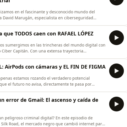
rial
dizamos en el fascinante y desconocido mundo del
 a David Marugán, especialista en ciberseguridad
vid Marugán, autor de libros referentes como
iofrecuencia&quot; y &quot;Hacking con ingeniería
n la que TODOS caen con RAFAEL LÓPEZ
os sumergimos en las trincheras del mundo digital con
 Ciber Capitán. Con una extensa trayectoria
gigantes como Telefónica y Vodafone, Rafael ha dado el
anar la realidad de la ciberseguridad a nivel mundial.A
: AirPods con cámaras y EL FIN DE FIGMA
apenas estamos rozando el verdadero potencial
ue el futuro no avisa, directamente te pasa por
e_, desgranamos las noticias tecnológicas más bestias,
.Prepárate, porque lo que vamos a contarte parece el
 un error de Gmail: El ascenso y caída de
un peligroso criminal digital? En este episodio de
e Silk Road, el mercado negro que cambió internet para