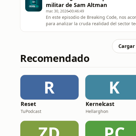
Intelligenc
militar de Sam Altman
mar. 30, 2026
00:46:49
En este episodio de Breaking Code, nos acom
para analizar la cruda realidad del sector t
regulación de la IA en Europa podría ser un 
autonomía total a los agentes de IA.¿Están e
Intelligenc
Cargar
Recomendado
R
K
Reset
Kernelcast
TuPodcast
Hellarghon
ZD
PC