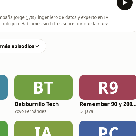
paña Jorge (Jyts), ingeniero de datos y experto en IA,
ecnológico. Hablamos sin filtros sobre por qué la nueva
obstáculo para la innovación y el peligro de otorgar
n riesgo los puestos de Data Analytics y Business
 más episodios
BT
R9
Batiburrillo Tech
Remember 90 y 2000 en PLAY WITH ME by
Yoyo Fernández
Dj Java
IA
PC