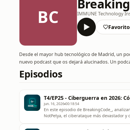
Breaking
BC
IMMUNE Technology Ins
Favorito
Desde el mayor hub tecnológico de Madrid, un podc
nuevo podcast que os dejará alucinados. Un podc
Episodios
T4/EP25 - Ciberguerra en 2026: C
jun. 16, 2026
00:18:54
En este episodio de BreakingCode_, analiza
NotPetya, el ciberataque más devastador y 
inteligencia militar rusa utilizó el código E
¿Quieres dominar la Ciberseguridad y protege