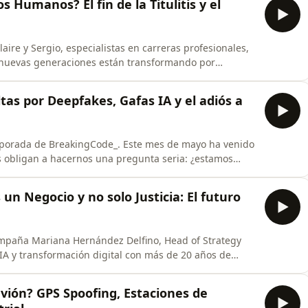
s Humanos? El fin de la Titulitis y el
ire y Sergio, especialistas en carreras profesionales,
las nuevas generaciones están transformando por
. A lo largo del episodio debatimos sobre el impacto de
ión de personal, la caída de la famosa
ultas por Deepfakes, Gafas IA y el adiós a
temporada de BreakingCode_. Este mes de mayo ha venido
 obligan a hacernos una pregunta seria: ¿estamos
ra la realidad de la ficción? Desgranamos los
o Google, Microsoft y Anthropic. Hablamos de
 un Negocio y no solo Justicia: El futuro
ompaña Mariana Hernández Delfino, Head of Strategy
 IA y transformación digital con más de 20 años de
ramos a fondo por qué las habilidades técnicas no son
a nos revela cómo las narrativas internas y las
vión? GPS Spoofing, Estaciones de