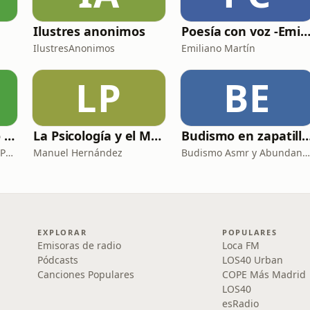
Ilustres anonimos
Poesía con voz -Emiliano Martín- Podc
IlustresAnonimos
Emiliano Martín
LP
BE
Podcast de Archivo 007
La Psicología y el Modelo Parcuve®
Budismo en zapatillas, El budismo s
GGL007,007_David_Acín, Pablo_Ortega, 58, AlbertoBond y Claalc
Manuel Hernández
Budismo Asmr y Abundancia
EXPLORAR
POPULARES
Emisoras de radio
Loca FM
Pódcasts
LOS40 Urban
Canciones Populares
COPE Más Madrid
LOS40
esRadio