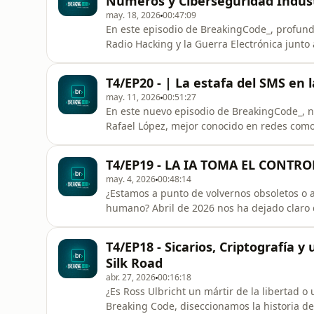
Números y Ciberseguridad Indust
may. 18, 2026
00:47:09
En este episodio de BreakingCode_, profun
Radio Hacking y la Guerra Electrónica junto
industrial y experto en radiofrecuencia. Da
&quot;Hacking práctico de redes WiFi y rad
T4/EP20 - | La estafa del SMS e
social&quot;, nos explica por qué la r
may. 11, 2026
00:51:27
En este nuevo episodio de BreakingCode_, n
Rafael López, mejor conocido en redes como
protegiendo infraestructuras críticas para 
salto al análisis estratégico y viene a desgr
T4/EP19 - LA IA TOMA EL CONTROL
lo largo de esta ch
may. 4, 2026
00:48:14
¿Estamos a punto de volvernos obsoletos o 
humano? Abril de 2026 nos ha dejado claro q
encima. 💥 En este episodio de BreakingCod
alarmantes y revolucionarias del último mes
T4/EP18 - Sicarios, Criptografía y
guion de un capítulo de Black
Silk Road
abr. 27, 2026
00:16:18
¿Es Ross Ulbricht un mártir de la libertad o 
Breaking Code, diseccionamos la historia d