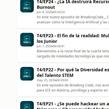
T4/EP24 - ¿La IA destruirá Recurso
exploramos los orígene
Burnout
jun. 8, 2026
00:34:24
En este nuevo episodio de BreakingCode_, Cla
analizan cómo la Inteligencia Artificial y 
completo el sector de los Recursos Humanos
los sistemas ATS automatizados en la selecc
T4/EP23 - El fin de la realidad: M
&quot;titulitis&quot; frente a
los Junior
jun. 1, 2026
00:36:41
Bienvenidos a la recta final de la cuarta 
cargado de novedades tecnológicas que nos
perdiendo definitivamente la línea que sepa
movimientos más agresivos de gigantes com
T4/EP22 - Por qué la Diversidad es
inteligencias artificiales capaces de
del Talento STEM
may. 25, 2026
00:30:00
En este episodio de Breaking Code, nos ac
para ICE en Alastria, psicóloga y experta en
experiencia en gigantes como Google. Explo
el único obstáculo en el sector STEM. Marian
T4/EP21 - ¿Se puede hackear un a
creencias limitantes fre