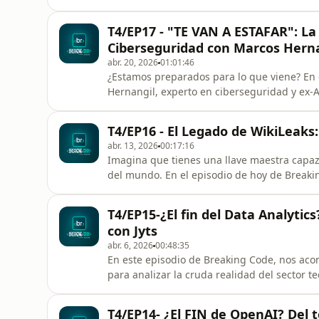
siempre.Acompáñanos en un viaje desde un 
Francisco, donde un joven físico con ideales
T4/EP17 - "TE VAN A ESTAFAR": La
cifrado Tor y transacc
Ciberseguridad con Marcos Hern
abr. 20, 2026
01:01:46
¿Estamos preparados para lo que viene? En
Hernangil, experto en ciberseguridad y ex-A
sobre las nuevas amenazas.Hablamos sin fil
no son culpa de las máquinas, sino de un e
T4/EP16 - El Legado de WikiLeaks:
Artificial está s
abr. 13, 2026
00:17:16
Imagina que tienes una llave maestra capaz 
del mundo. En el episodio de hoy de Breaki
peligrosa del mundo: WikiLeaks.Durante déca
información y en lo que se oculta bajo el se
T4/EP15-¿El fin del Data Analytics
bajo la filosofía hacker ori
con Jyts
abr. 6, 2026
00:48:35
En este episodio de Breaking Code, nos acom
para analizar la cruda realidad del sector t
regulación de la IA en Europa podría ser un 
autonomía total a los agentes de IA.¿Están e
T4/EP14- ¿El FIN de OpenAI? Del 