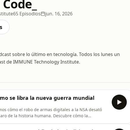
 Code_
titute
65 Episodios
jun. 16, 2026
s
ast sobre lo último en tecnología. Todos los lunes un
ast de IMMUNE Technology Institute.
ómo se libra la nueva guerra mundial
mos cómo el robo de armas digitales a la NSA desató
caro de la historia humana. Descubre cómo la
ternalBlue para paralizar el comercio internacional.🚀
r infraestructuras críticas? A lo largo de este caso,