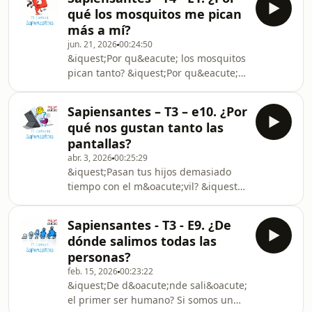
todo sobre la luz y los colores. Con
qué los mosquitos me pican
ayuda de Eclipsea, Don Mo&ntilde;igo
más a mí?
y el mism&iacute;simo Isaac Newton,
jun. 21, 2026
00:24:50
Xaviera les revelar&aacute; los
&iquest;Por qu&eacute; los mosquitos
secretos que encierra la luz solar en
pican tanto? &iquest;Por qu&eacute;
su viaje por la Tierra.Escuchar audio
atacan a unas personas m&aacute;s
que a otras? Para responder a las
Sapiensantes – T3 – e10. ¿Por
preguntas Sapiensantes, Xaviera se
qué nos gustan tanto las
cuela en la pel&iacute;cula de Las
pantallas?
Minivampiras y sigue a dos amigas
abr. 3, 2026
00:25:29
mosquitas. Porque s&iacute;, las que
&iquest;Pasan tus hijos demasiado
pican son siempre ellas. Los
tiempo con el m&oacute;vil? &iquest;Y
mosquitos se conforman con beber
t&uacute;? &iquest;C&oacute;mo
jugos por el d&iacute;a. Una
afectan las pantallas al cerebro
divisi&oacute;n de tareas e
Sapiensantes - T3 - E9. ¿De
humano? En este cap&iacute;tulo final
dónde salimos todas las
de temporada, Xaviera se adentra en
personas?
el inabarcable mundo de Internet y
feb. 15, 2026
00:23:22
de las redes sociales para advertirnos
&iquest;De d&oacute;nde sali&oacute;
de sus efectos en el funcionamiento
el primer ser humano? Si somos un
cerebral. Contar&aacute; con un