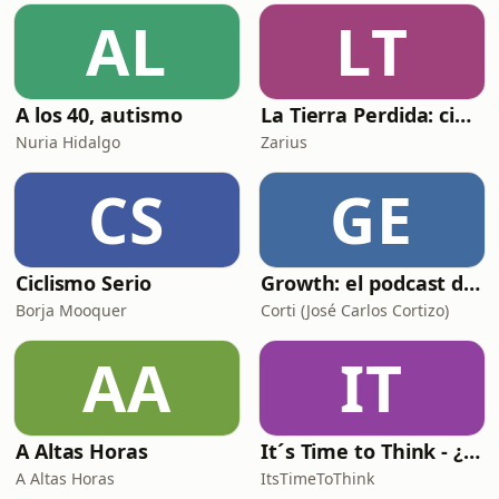
AL
LT
A los 40, autismo
La Tierra Perdida: ciencia ficción épica en audio
Nuria Hidalgo
Zarius
CS
GE
Ciclismo Serio
Growth: el podcast de Product Hackers 🚀
Borja Mooquer
Corti (José Carlos Cortizo)
AA
IT
A Altas Horas
It´s Time to Think - ¿Nos paramos a pensar?
A Altas Horas
ItsTimeToThink