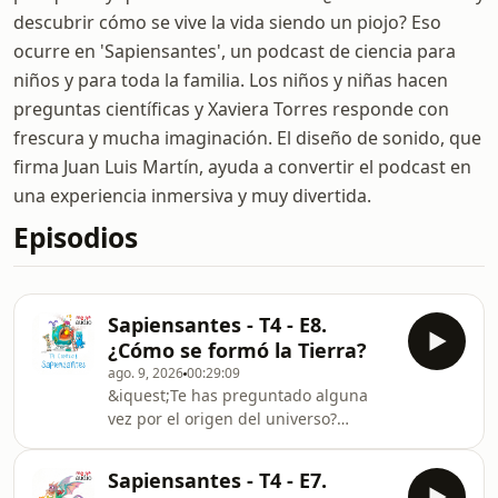
descubrir cómo se vive la vida siendo un piojo? Eso
ocurre en 'Sapiensantes', un podcast de ciencia para
niños y para toda la familia. Los niños y niñas hacen
preguntas científicas y Xaviera Torres responde con
frescura y mucha imaginación. El diseño de sonido, que
firma Juan Luis Martín, ayuda a convertir el podcast en
una experiencia inmersiva y muy divertida.
Episodios
Sapiensantes - T4 - E8.
¿Cómo se formó la Tierra?
ago. 9, 2026
00:29:09
&iquest;Te has preguntado alguna
vez por el origen del universo?
&iquest;Ser&aacute; verdad que todo
empez&oacute; con un gran estallido?
Sapiensantes - T4 - E7.
Xaviera Torres niega este punto,