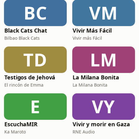
mam&iacute;feros macho?
BC
VM
&iquest;Por qu&eacute; tienen
pezones tambi&eacute;n? Xaviera se
traslada al museo de E
Black Cats Chat
Vivir Más Fácil
Bilbao Black Cats
Vivir más Fácil
TD
LM
Testigos de Jehová
La Milana Bonita
El rincón de Emma
La Milana Bonita
E
VY
EscuchaMIR
Vivir y morir en Gaza
Ka Maroto
RNE Audio