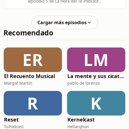
episodio 5 de La Hora del Té Podcast;
donde tomamos té, una conversación
a la vez. En este episodio hablamos
acerca de distintos temores y de cómo
Cargar más episodios
éstos pueden llegar a paralizarnos o a
Recomendado
afectar nuestras decisiones. Únete
con nosotras en esta conversación en
los comentarios.
ER
LM
El Recuento Musical
La mente y sus cicatrices
Margot Martín
pablo de lorenzo
R
K
Reset
Kernelcast
TuPodcast
Hellarghon