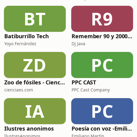
BT
R9
Batiburrillo Tech
Remember 90 y 2000 en PLAY WITH ME by Dj Java
Yoyo Fernández
Dj Java
ZD
PC
Zoo de fósiles - Cienciaes.com
PPC CAST
cienciaes.com
PPC Cast Company
IA
PC
Ilustres anonimos
Poesía con voz -Emiliano Martín- Podcasts
IlustresAnonimos
Emiliano Martín