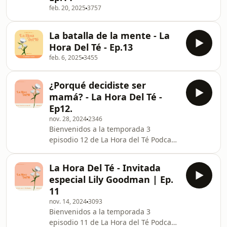
feb. 20, 2025
3757
La batalla de la mente - La
Hora Del Té - Ep.13
feb. 6, 2025
3455
¿Porqué decidiste ser
mamá? - La Hora Del Té -
Ep12.
nov. 28, 2024
2346
Bienvenidos a la temporada 3
episodio 12 de La Hora del Té Podcast;
donde tomamos té, una conversación
a la vez. En este episodio
La Hora Del Té - Invitada
conversamos acerca del porqué
especial Lily Goodman | Ep.
decidimos convertirnos en mamás y
11
de las cosas difíciles y las que más
nov. 14, 2024
3093
hemos amado de la maternidad.
Bienvenidos a la temporada 3
episodio 11 de La Hora del Té Podcast;