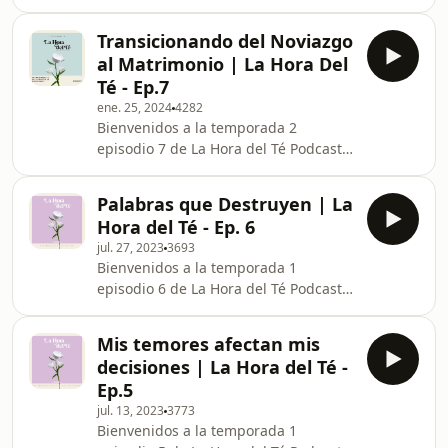
donde tomamos té, una conversación
a la vez. En este episodio contestamos
Transicionando del Noviazgo
preguntas y platicamos acerca de
al Matrimonio | La Hora Del
cómo la comunicación asertiva puede
Té - Ep.7
ayudarte a profundizar en tus
ene. 25, 2024
4282
relaciones personales para así poder
Bienvenidos a la temporada 2
desarrollarlas mejor y disfrutarlas
episodio 7 de La Hora del Té Podcast;
más.
donde tomamos té, una conversación
a la vez. En este episodio platicamos
Palabras que Destruyen | La
acerca de la transición entre la
Hora del Té - Ep. 6
soltería al matrimonio y esas
jul. 27, 2023
3693
expectativas idealistas que todas
Bienvenidos a la temporada 1
hemos llegado a tener. Compartimos
episodio 6 de La Hora del Té Podcast;
experiencias personales, algunos
donde tomamos té, una conversación
fracasos y celebramos las pequeñas
a la vez. En este episodio hablamos
victorias. Únete a la conversación con
Mis temores afectan mis
acerca de el poder que tienen
nosotras.
decisiones | La Hora del Té -
nuestras palabras y el cómo podemos
Ep.5
usarlas para construir y no destruir.
jul. 13, 2023
3773
Únete con nosotras en esta
Bienvenidos a la temporada 1
conversación en los comentarios.