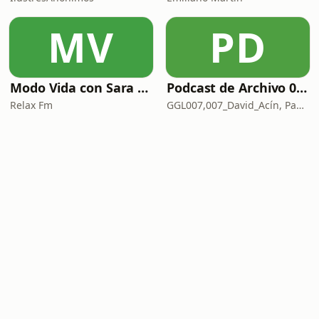
MV
PD
Modo Vida con Sara Manzaneque
Podcast de Archivo 007
Relax Fm
GGL007,007_David_Acín, Pablo_Ortega, 58, AlbertoBond y Claalc