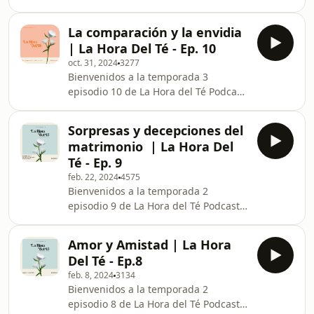
donde tomamos té, una conversación
a la vez. En este episodio
La comparación y la envidia
conversamos con la increíble Lilly
| La Hora Del Té - Ep. 10
Goodman acerca de las diferentes
oct. 31, 2024
3277
etapas de la vida y lo que ha
Bienvenidos a la temporada 3
aprendido durante ellas que la han
episodio 10 de La Hora del Té Podcast;
convertido en una mujer imparable.
donde tomamos té, una conversación
Únete a la conversación con nosotras
a la vez. En este episodio
en los comentarios.
Sorpresas y decepciones del
profundizaremos en experiencias que
matrimonio | La Hora Del
nos han posicionado en situaciones
Té - Ep. 9
de comparación y envidia, y como es
feb. 22, 2024
4575
que esto puede afectar tu vida. Únete
Bienvenidos a la temporada 2
a la conversación con nosotras en los
episodio 9 de La Hora del Té Podcast;
comentarios.
donde tomamos té, una conversación
a la vez. En este episodio invitamos a
Amor y Amistad | La Hora
nuestros esposos a la mesa en donde
Del Té - Ep.8
platicamos acerca de las sorpresas
feb. 8, 2024
3134
que nos hemos llevado en el
Bienvenidos a la temporada 2
matrimonio pero también de aquellas
episodio 8 de La Hora del Té Podcast;
decepciones que no veíamos venir.