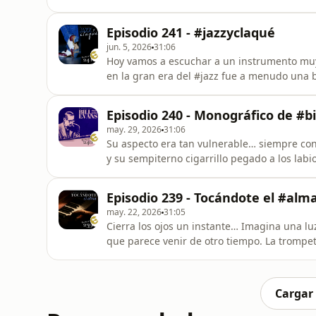
cómo grandes maestros, desde las estructu
intensidad melancólica de #CharlieParker, h
Episodio 241 - #jazzyclaqué
voz profunda de #Fa
jun. 5, 2026
31:06
Hoy vamos a escuchar a un instrumento muy especial: los pies. El #cl
en la gran era del #jazz fue a menudo una 
todo ello, a Petición de pizpireta, una oye
jazz y claqué (tap / #hoofers)
Episodio 240 - Monográfico de #bi
may. 29, 2026
31:06
Su aspecto era tan vulnerable… siempre con 
y su sempiterno cigarrillo pegado a los lab
importantes de la historia de la música de 
banda de negros, algo que solo fue posible 
Episodio 239 - Tocándote el #alm
bledo el color
may. 22, 2026
31:05
Cierra los ojos un instante… Imagina una l
que parece venir de otro tiempo. La trompe
responde con un eco profundo, casi celestia
ni de técnica, sino de #sentimientos. Bien
no solo se escucha
Cargar