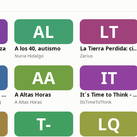
AL
LT
aza
A los 40, autismo
La Tierra Perdida: ciencia ficción épi
Nuria Hidalgo
Zarius
AA
IT
Growth: el podcast de Product Hackers 🚀
A Altas Horas
It´s Time to Think - ¿Nos paramos a 
)
A Altas Horas
ItsTimeToThink
T-
LQ