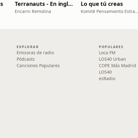
as
Terranauts - En inglés y en español. Science and nature in 5 minutes
Lo que tú creas
Encarni Remolina
Komité Pensamiento Estratég
EXPLORAR
POPULARES
Emisoras de radio
Loca FM
Pódcasts
LOS40 Urban
Canciones Populares
COPE Más Madrid
LOS40
esRadio