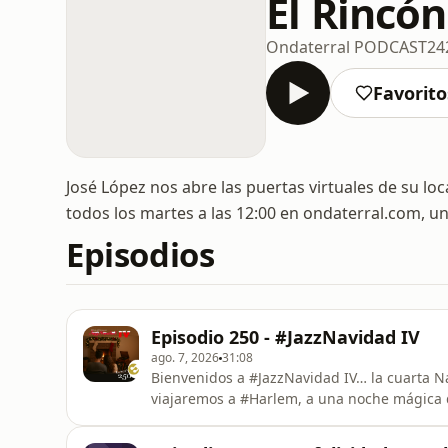
El Rincón
Ondaterral PODCAST
24
Favorito
José López nos abre las puertas virtuales de su loc
todos los martes a las 12:00 en ondaterral.com, un
Episodios
Episodio 250 - #JazzNavidad IV
ago. 7, 2026
31:08
Bienvenidos a #JazzNavidad IV… la cuarta 
viajaremos a #Harlem, a una noche mágica d
suena este clásico de Bing Crosby y The An
rápidamente se convirtió en un villancico i