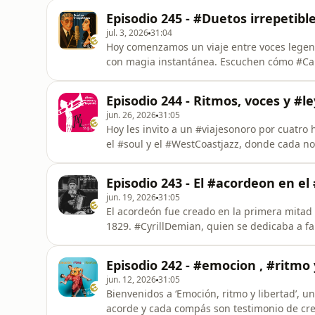
el continente africano, prácticamente carec
Episodio 245 - #Duetos irrepetibl
protagonistas del
jul. 3, 2026
31:04
Hoy comenzamos un viaje entre voces legen
con magia instantánea. Escuchen cómo #Ca
“#StolenMoments”, un diálogo de susurros y
respiración, es un secreto compartido con 
Episodio 244 - Ritmos, voces y #l
intimidad del #jazz, hoy recorreremos déca
jun. 26, 2026
31:05
Hoy les invito a un #viajesonoro por cuatro 
el #soul y el #WestCoastjazz, donde cada not
la energía explosiva de #BuddyRich hasta 
de #DexterGordon y la voz profunda de #Bet
Episodio 243 - El #acordeon en el 
sino también
jun. 19, 2026
31:05
El acordeón fue creado en la primera mitad 
1829. #CyrillDemian, quien se dedicaba a fa
pequeño nuevo aparato de apenas 22 centíme
curiosidad de este artefacto es que únicam
Episodio 242 - #emocion , #ritmo 
alguno de los cinco acordes que ten
jun. 12, 2026
31:05
Bienvenidos a ‘Emoción, ritmo y libertad’, u
acorde y cada compás son testimonio de cre