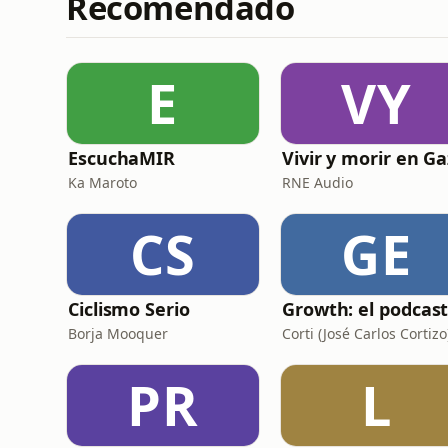
Recomendado
E
VY
EscuchaMIR
Vivir y morir en G
Ka Maroto
RNE Audio
CS
GE
Ciclismo Serio
Borja Mooquer
Corti (José Carlos Cortizo
PR
L