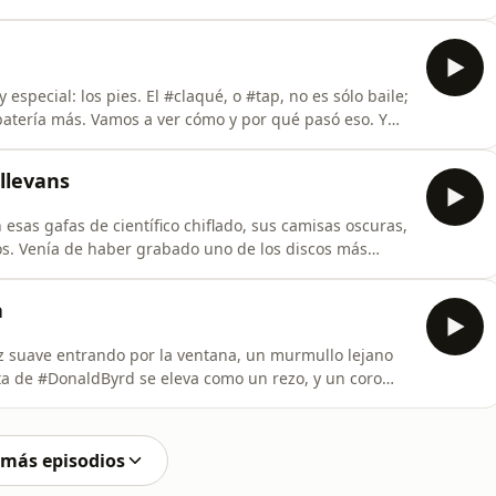
ras arriesgadas de #DaveBrubeck, pasando por la
asta la brillante improvisación de #TaddDameron y la
aqué, o #tap, no es sólo baile;
batería más. Vamos a ver cómo y por qué pasó eso. Y
nte, que nos propuso que hablaremos de la relación entre
llevans
esas gafas de científico chiflado, sus camisas oscuras,
ios. Venía de haber grabado uno de los discos más
todos los tiempos #Kindofblue: el único blanco en una
porque el jefe era #MilesDavis, a quien importaba un
a
uz suave entrando por la ventana, un murmullo lejano
ta de #DonaldByrd se eleva como un rezo, y un coro
l. Aquí comienza un viaje distinto… no de virtuosismo
venidos a #tocándoteelalma, un espacio donde la música
 más episodios