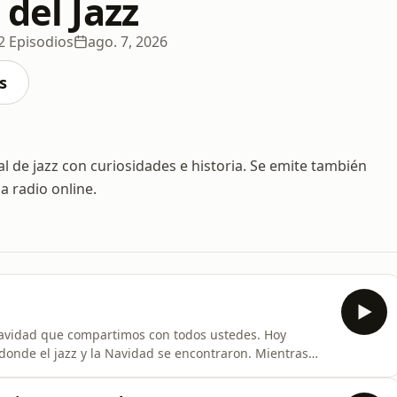
 del Jazz
2 Episodios
ago. 7, 2026
s
al de jazz con curiosidades e historia. Se emite también
a radio online.
Navidad que compartimos con todos ustedes. Hoy
onde el jazz y la Navidad se encontraron. Mientras
drews Sisters, recordemos que fue grabado en 1943 y
mprescindible, cruzando generaciones. Y ahora,