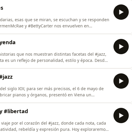
ía instrumentos de percusión, sin duda los grandes
es
darias, esas que se miran, se escuchan y se responden
rmenMcRae y #BettyCarter nos envuelven en
 miradas cómplices, donde cada frase, cada
nosotros. Así como estas dos grandes nos recuerdan la
eyenda
historias que nos muestran distintas facetas del #jazz,
a es un reflejo de personalidad, estilo y época. Desde
los ritmos de #DavidNewman, pasando por la elegancia
tyHarris. Prepárense para descubrir no solo música,
#jazz
del siglo XIX; para ser más precisos, el 6 de mayo de
bricar pianos y órganos, presentó en Viena un
tros de ancho por 9 de alto y 6 de grosor. La
ente se podía emplear la mano derecha para tocar
y #libertad
n viaje por el corazón del #jazz, donde cada nota, cada
atividad, rebeldía y expresión pura. Hoy exploraremos