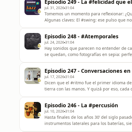
Episodio 249 - La #felicidad que e
acompáñennos a escuchar una histori
jul. 31, 2026
31:04
Tomemos un momento para reflexionar: ¿Qué
Algunas claves: El #swing: ese pulso que no
cuerpo y sonido. La improvisación: un riesgo
sorpresa. La voz del músico: no solo en senti
Episodio 248 - #Atemporales
de expresarse.
jul. 24, 2026
31:04
Hay sonidos que parecen no entender de cal
se quedan, como fotografías en sepia: perfe
luego están los otros —los que no pertene
fuera del reloj, que suenan igual de vivos 
Episodio 247 - Conversaciones e
ya no quede memoria d
jul. 17, 2026
31:04
Dicen que el #ritmo fue el primer idioma d
tierra con las manos. Y quizá por eso, cada
que viene de muy atrás. Hubo un tiempo en q
algunas se sentaron frente al piano, levant
Episodio 246 - La #percusión
siguió. La hi
jul. 10, 2026
31:04
Hasta finales de los años 30’ del siglo pasa
instrumentos laterales para los baterías, si
en la mayoría de los casos, creando así una