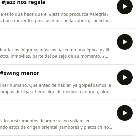
l #jazz nos regala
 es lo que hace que el #jazz nos produzca #alegría?
s hace mover los pies, asentir con la cabeza, conectar
, una exploración en vivo, que aporta frescura y
do literal, sino su personalidad, su carácter, su forma
endarios. Algunos músicos nacen en una época y allí
ctos, inmóviles, parte del paisaje de su momento. Y
cen a ninguna década—. Aquellos cuya música respira
hoy que hace cien años, y lo seguirán haciendo cuando
n #swing menor
el ser humano. Que antes de hablar, ya golpeábamos la
 compás del #jazz tiene algo de memoria antigua, algo
ue las mujeres no podían dirigir orquestas, y aun así,
aron la mirada… y el resto del grupo simplemente las
do, los instrumentos de #percusión solían ser
endo estos de origen oriental (tambores y platos chinos),
 curiosa paradoja: la música que ahonda sus raíces en