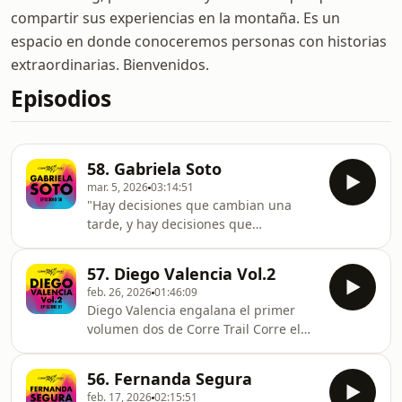
compartir sus experiencias en la montaña. Es un
espacio en donde conoceremos personas con historias
extraordinarias. Bienvenidos.
Episodios
58. Gabriela Soto
mar. 5, 2026
03:14:51
"Hay decisiones que cambian una
tarde, y hay decisiones que
reconstruyen una vida entera. En este
episodio, viajamos por la historia de
57. Diego Valencia Vol.2
una costarricense que encontró en
feb. 26, 2026
01:46:09
México mucho más que un hogar:
Diego Valencia engalana el primer
encontró el amor, su verdadera
volumen dos de Corre Trail Corre el
pasión y la fuerza para domar las
podcast y viene a platicarnos de su
rutas más salvajes del país. Desde sus
faceta como papá, como organizador
primeros pasos en el deporte a lo más
56. Fernanda Segura
de carrera, de todas las experiencias
alto del podio en las distancias más
feb. 17, 2026
02:15:51