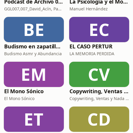
Podcast de Archivo 007
La Psicología y el Modelo Parcuve®
GGL007,007_David_Acín, Pablo_Ortega, 58, AlbertoBond y Claalc
Manuel Hernández
BE
EC
Budismo en zapatillas, El budismo sin sermones
EL CASO PERTUR
Budismo Asmr y Abundancia
LA MEMORIA PERDIDA
EM
CV
El Mono Sónico
Copywriting, Ventas y Nada que perder
El Mono Sónico
Copywriting, Ventas y Nada que Perder
ET
CD